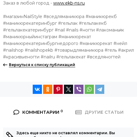
Заказ в любой город -
www.ekb-ns.ru
⠀
#магазинNailStyle #вседляманикюра #маникюрекб
#маникюрекатеринбург #гельлак #гельлакекб
#гельлакекатеринбург #nail #nails #ногти #лакоманьяк
#маникюрныйинстаграм #маникюрекат
#маникюрекатеринбургнедорого #маникюрекат #нейл
#nailshop #nailshopekb #товарыдляманикюра #гель #акрил
#красивыеногти #nailru #гельлакекат #вседляногтей
Вернуться к списку публикаций
0
КОММЕНТАРИИ
ДРУГИЕ СТАТЬИ
Здесь еще никто не оставлял комментарии. Вы