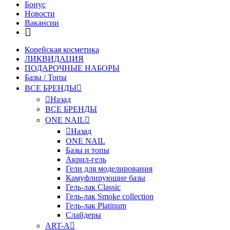
Бонус
Новости
Вакансии
Корейская косметика
ЛИКВИДАЦИЯ
ПОДАРОЧНЫЕ НАБОРЫ
Базы / Топы
ВСЕ БРЕНДЫ
Назад
ВСЕ БРЕНДЫ
ONE NAIL
Назад
ONE NAIL
Базы и топы
Акрил-гель
Гели для моделирования
Камуфлирующие базы
Гель-лак Classic
Гель-лак Smoke collection
Гель-лак Platinum
Слайдеры
ART-A