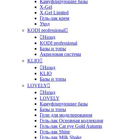
Камуфлирующие базы
X-Gel
X-Gel Limited
Гель-лак крем
Уход
KODI professional
Назад
KODI professional
Базы и топы
Акриловая система
KLIO
Назад
KLIO
Базы и топы
LOVELY
Назад
LOVELY
Камуфлирующие базы
Базы и топы
Гели для моделирования
Гель-лак Основная коллекция
Гель-лак Cat eye Gold Autumn
Гель-лак Shine
Гель-лак Milk Shake