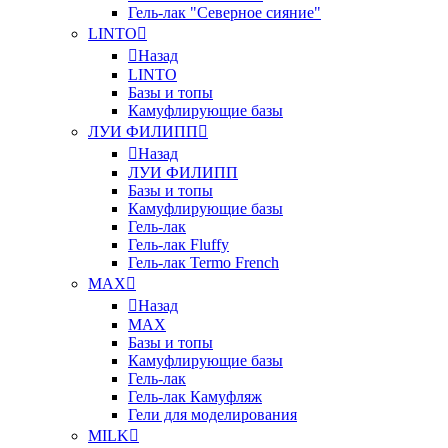
Гель-лак "Северное сияние"
LINTO
Назад
LINTO
Базы и топы
Камуфлирующие базы
ЛУИ ФИЛИПП
Назад
ЛУИ ФИЛИПП
Базы и топы
Камуфлирующие базы
Гель-лак
Гель-лак Fluffy
Гель-лак Termo French
MAX
Назад
MAX
Базы и топы
Камуфлирующие базы
Гель-лак
Гель-лак Камуфляж
Гели для моделирования
MILK