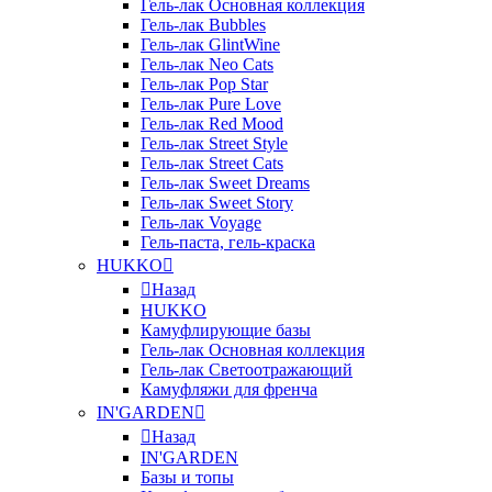
Гель-лак Основная коллекция
Гель-лак Bubbles
Гель-лак GlintWine
Гель-лак Neo Cats
Гель-лак Pop Star
Гель-лак Pure Love
Гель-лак Red Mood
Гель-лак Street Style
Гель-лак Street Cats
Гель-лак Sweet Dreams
Гель-лак Sweet Story
Гель-лак Voyage
Гель-паста, гель-краска
HUKKO
Назад
HUKKO
Камуфлирующие базы
Гель-лак Основная коллекция
Гель-лак Светоотражающий
Камуфляжи для френча
IN'GARDEN
Назад
IN'GARDEN
Базы и топы