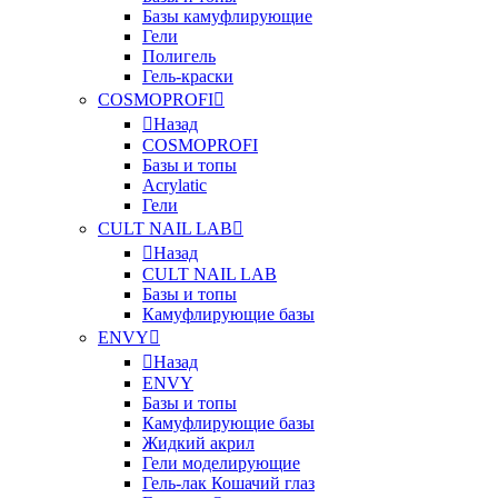
Базы камуфлирующие
Гели
Полигель
Гель-краски
COSMOPROFI
Назад
COSMOPROFI
Базы и топы
Acrylatic
Гели
CULT NAIL LAB
Назад
CULT NAIL LAB
Базы и топы
Камуфлирующие базы
ENVY
Назад
ENVY
Базы и топы
Камуфлирующие базы
Жидкий акрил
Гели моделирующие
Гель-лак Кошачий глаз