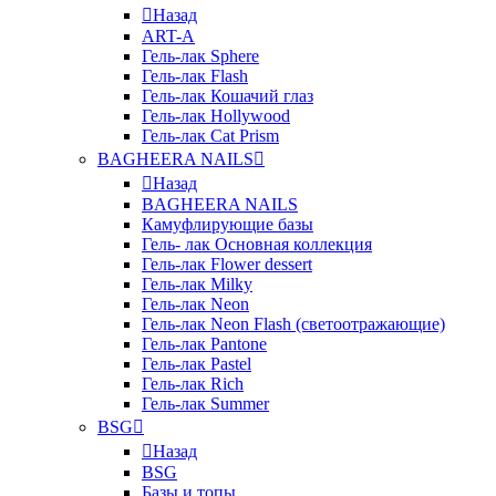
Назад
ART-A
Гель-лак Sphere
Гель-лак Flash
Гель-лак Кошачий глаз
Гель-лак Hollywood
Гель-лак Cat Prism
BAGHEERA NAILS
Назад
BAGHEERA NAILS
Камуфлирующие базы
Гель- лак Основная коллекция
Гель-лак Flower dessert
Гель-лак Milky
Гель-лак Neon
Гель-лак Neon Flash (светоотражающие)
Гель-лак Pantone
Гель-лак Pastel
Гель-лак Rich
Гель-лак Summer
BSG
Назад
BSG
Базы и топы