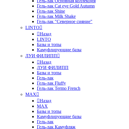
Гель-лак Основная коллекция
Гель-лак Cat eye Gold Autumn
Гель-лак Shine
Гель-лак Milk Shake
Гель-лак "Северное сияние"
LINTO
Назад
LINTO
Базы и топы
Камуфлирующие базы
ЛУИ ФИЛИПП
Назад
ЛУИ ФИЛИПП
Базы и топы
Гель-лак
Гель-лак Fluffy
Гель-лак Termo French
MAX
Назад
MAX
Базы и топы
Камуфлирующие базы
Гель-лак
Гель-лак Камуфляж