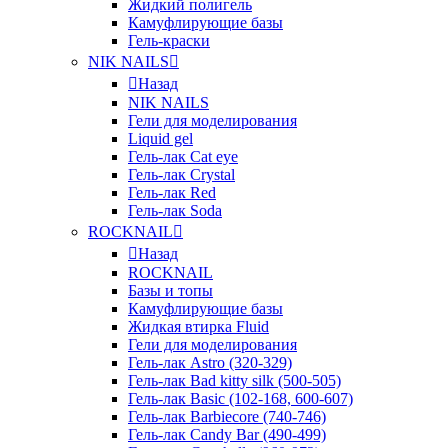
Жидкий полигель
Камуфлирующие базы
Гель-краски
NIK NAILS
Назад
NIK NAILS
Гели для моделирования
Liquid gel
Гель-лак Cat eye
Гель-лак Crystal
Гель-лак Red
Гель-лак Soda
ROCKNAIL
Назад
ROCKNAIL
Базы и топы
Камуфлирующие базы
Жидкая втирка Fluid
Гели для моделирования
Гель-лак Astro (320-329)
Гель-лак Bad kitty silk (500-505)
Гель-лак Basic (102-168, 600-607)
Гель-лак Barbiecore (740-746)
Гель-лак Candy Bar (490-499)