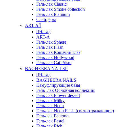
Гель-лак Classic
Гель-лак Smoke collection
Гель-лак Platinum
Слайдеры
ART-A
Назад
ART-A
Гель-лак Sphere
Гель-лак Flash
Гель-лак Кошачий глаз
Гель-лак Hollywood
Гель-лак Cat Prism
BAGHEERA NAILS
Назад
BAGHEERA NAILS
Камуфлирующие базы
Гель- лак Основная коллекция
Гель-лак Flower dessert
Гель-лак Milky
Гель-лак Neon
Гель-лак Neon Flash (светоотражающие)
Гель-лак Pantone
Гель-лак Pastel
Гель-лак Rich