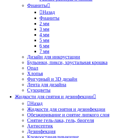
Фианиты
Назад
Фианиты
2 мм
3 мм
4 мм
5 мм
6 мм
7 мм
Дизайн для инкрустации
Бульонки, пикси, хрустальная крошка
Опал
Хлопья
Фигурный и 3D дизайн
Лента для дизайна
Сухоцветы
Жидкости для снятия и дезинфекции
Назад
Жидкости для снятия и дезинфекции
Обезжиривание и снятие липкого слоя
Снятие гель-лака, гель, биогеля
Антисептик
Дезинфекция
Кровоостанавливающие