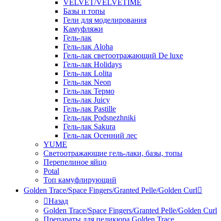
VELVET/VELVETIME
Базы и топы
Гели для моделирования
Камуфляжи
Гель-лак
Гель-лак Aloha
Гель-лак светоотражающий De luxe
Гель-лак Holidays
Гель-лак Lolita
Гель-лак Neon
Гель-лак Термо
Гель-лак Juicy
Гель-лак Pastille
Гель-лак Podsnezhniki
Гель-лак Sakura
Гель-лак Осенний лес
YUME
Светоотражающие гель-лаки, базы, топы
Перепелиное яйцо
Potal
Топ камуфлирующий
Golden Trace/Space Fingers/Granted Pelle/Golden Curl
Назад
Golden Trace/Space Fingers/Granted Pelle/Golden Curl
Препараты для педикюра Golden Trace