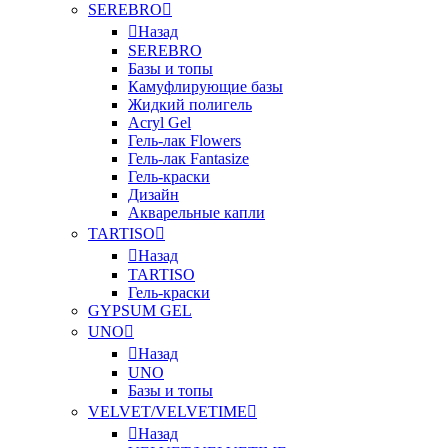
SEREBRO
Назад
SEREBRO
Базы и топы
Камуфлирующие базы
Жидкий полигель
Acryl Gel
Гель-лак Flowers
Гель-лак Fantasize
Гель-краски
Дизайн
Акварельные капли
TARTISO
Назад
TARTISO
Гель-краски
GYPSUM GEL
UNO
Назад
UNO
Базы и топы
VELVET/VELVETIME
Назад