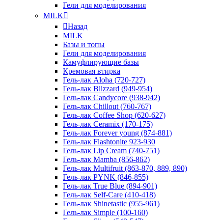
Гели для моделирования
MILK
Назад
MILK
Базы и топы
Гели для моделирования
Камуфлирующие базы
Кремовая втирка
Гель-лак Aloha (720-727)
Гель-лак Blizzard (949-954)
Гель-лак Candycore (938-942)
Гель-лак Chillout (760-767)
Гель-лак Coffee Shop (620-627)
Гель-лак Ceramix (170-175)
Гель-лак Forever young (874-881)
Гель-лак Flashtonite 923-930
Гель-лак Lip Cream (740-751)
Гель-лак Mamba (856-862)
Гель-лак Multifruit (863-870, 889, 890)
Гель-лак PYNK (846-855)
Гель-лак True Blue (894-901)
Гель-лак Self-Care (410-418)
Гель-лак Shinetastic (955-961)
Гель-лак Simple (100-160)