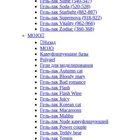
Гель-лак Slime (540-547)
Гель-лак Soda (520-528)
Гель-лак Starlight (882-887)
Гель-лак Supernova (918-922)
Гель-лак Vitality (962-966)
Гель-лак Zodiac (360-368)
MOJO
Назад
MOJO
Камуфлирующие базы
Polygel
Гели для моделирования
Гель-лак Autumn cat
Гель-лак Bloody mary
Гель-лак Bad romance
Гель-лак Flash
Гель-лак Flash Wine
Гель-лак Juicy
Гель-лак Korean cat
Гель-лак Macaroons
Гель-лак Malibu
Гель-лак Nude камуфлирующий
Гель-лак Power couple
Гель-лак Teddy bear
Гель-лак Tennis