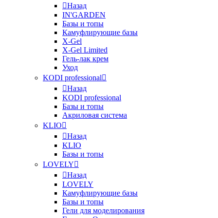
Назад
IN'GARDEN
Базы и топы
Камуфлирующие базы
X-Gel
X-Gel Limited
Гель-лак крем
Уход
KODI professional
Назад
KODI professional
Базы и топы
Акриловая система
KLIO
Назад
KLIO
Базы и топы
LOVELY
Назад
LOVELY
Камуфлирующие базы
Базы и топы
Гели для моделирования