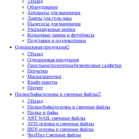
Назад
Оборудование
Аппараты для маникюра
Лампы для гель-лака
Пылесосы для маникюра
Ультразвуковые мойки
Кольцевые лампы и фотобоксы
Подставки и подлокотники
Одноразовая продукция
Назад
Одноразовая продукция
Простыни/полотенца/безворсовые салфетки
Перчатки
Маски/шапочки
Крафт-пакеты
Прочее
Пилки/бафы/основы и сменные файлы
Назад
Пилки/бафы/основы и сменные файлы
Пилки и бафы
ART NAIL сменные файлы
ATIS основы и сменные файлы
IBDI основы и сменные файлы
ЧилПил Сменные файлы