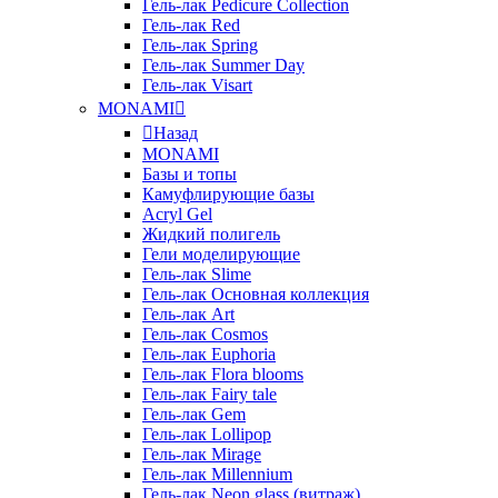
Гель-лак Pedicure Collection
Гель-лак Red
Гель-лак Spring
Гель-лак Summer Day
Гель-лак Visart
MONAMI
Назад
MONAMI
Базы и топы
Камуфлирующие базы
Acryl Gel
Жидкий полигель
Гели моделирующие
Гель-лак Slime
Гель-лак Основная коллекция
Гель-лак Art
Гель-лак Cosmos
Гель-лак Euphoria
Гель-лак Flora blooms
Гель-лак Fairy tale
Гель-лак Gem
Гель-лак Lollipop
Гель-лак Mirage
Гель-лак Millennium
Гель-лак Neon glass (витраж)