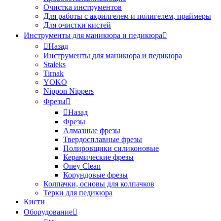
Очистка инструментов
Для работы с акрилгелем и полигелем, праймеры
Для очистки кистей
Инструменты для маникюра и педикюра
Назад
Инструменты для маникюра и педикюра
Staleks
Tirnak
YOKO
Nippon Nippers
Фрезы
Назад
Фрезы
Алмазные фрезы
Твердосплавные фрезы
Полировщики силиконовые
Керамические фрезы
Oney Clean
Корундовые фрезы
Колпачки, основы для колпачков
Терки для педикюра
Кисти
Оборудование