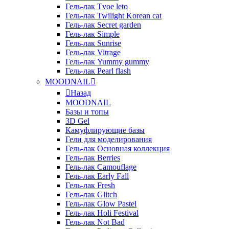
Гель-лак Tvoe leto
Гель-лак Twilight Korean cat
Гель-лак Secret garden
Гель-лак Simple
Гель-лак Sunrise
Гель-лак Vitrage
Гель-лак Yummy gummy
Гель-лак Pearl flash
MOODNAIL
Назад
MOODNAIL
Базы и топы
3D Gel
Камуфлирующие базы
Гели для моделирования
Гель-лак Основная коллекция
Гель-лак Berries
Гель-лак Camouflage
Гель-лак Early Fall
Гель-лак Fresh
Гель-лак Glitch
Гель-лак Glow Pastel
Гель-лак Holi Festival
Гель-лак Not Bad