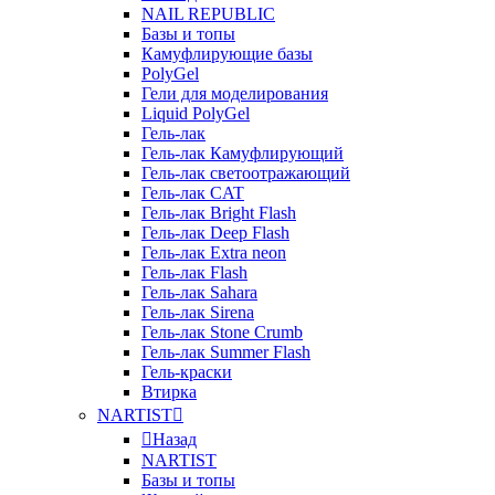
NAIL REPUBLIC
Базы и топы
Камуфлирующие базы
PolyGel
Гели для моделирования
Liquid PolyGel
Гель-лак
Гель-лак Камуфлирующий
Гель-лак светоотражающий
Гель-лак CAT
Гель-лак Bright Flash
Гель-лак Deep Flash
Гель-лак Extra neon
Гель-лак Flash
Гель-лак Sahara
Гель-лак Sirena
Гель-лак Stone Crumb
Гель-лак Summer Flash
Гель-краски
Втирка
NARTIST
Назад
NARTIST
Базы и топы