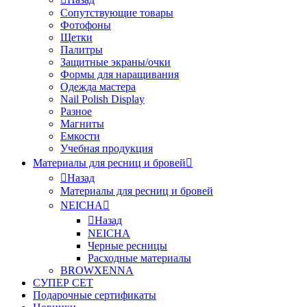
Сопутствующие товары
Фотофоны
Щетки
Палитры
Защитные экраны/очки
Формы для наращивания
Одежда мастера
Nail Polish Display
Разное
Магниты
Емкости
Учебная продукция
Материалы для ресниц и бровей
Назад
Материалы для ресниц и бровей
NEICHA
Назад
NEICHA
Черные ресницы
Расходные материалы
BROWXENNA
СУПЕР СЕТ
Подарочные сертификаты