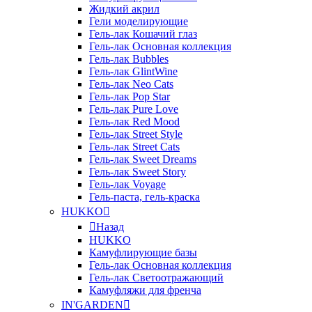
Жидкий акрил
Гели моделирующие
Гель-лак Кошачий глаз
Гель-лак Основная коллекция
Гель-лак Bubbles
Гель-лак GlintWine
Гель-лак Neo Cats
Гель-лак Pop Star
Гель-лак Pure Love
Гель-лак Red Mood
Гель-лак Street Style
Гель-лак Street Cats
Гель-лак Sweet Dreams
Гель-лак Sweet Story
Гель-лак Voyage
Гель-паста, гель-краска
HUKKO
Назад
HUKKO
Камуфлирующие базы
Гель-лак Основная коллекция
Гель-лак Светоотражающий
Камуфляжи для френча
IN'GARDEN