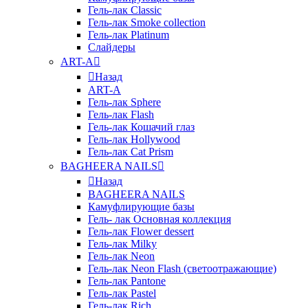
Гель-лак Classic
Гель-лак Smoke collection
Гель-лак Platinum
Слайдеры
ART-A
Назад
ART-A
Гель-лак Sphere
Гель-лак Flash
Гель-лак Кошачий глаз
Гель-лак Hollywood
Гель-лак Cat Prism
BAGHEERA NAILS
Назад
BAGHEERA NAILS
Камуфлирующие базы
Гель- лак Основная коллекция
Гель-лак Flower dessert
Гель-лак Milky
Гель-лак Neon
Гель-лак Neon Flash (светоотражающие)
Гель-лак Pantone
Гель-лак Pastel
Гель-лак Rich