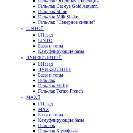
Гель-лак Основная коллекция
Гель-лак Cat eye Gold Autumn
Гель-лак Shine
Гель-лак Milk Shake
Гель-лак "Северное сияние"
LINTO
Назад
LINTO
Базы и топы
Камуфлирующие базы
ЛУИ ФИЛИПП
Назад
ЛУИ ФИЛИПП
Базы и топы
Гель-лак
Гель-лак Fluffy
Гель-лак Termo French
MAX
Назад
MAX
Базы и топы
Камуфлирующие базы
Гель-лак
Гель-лак Камуфляж