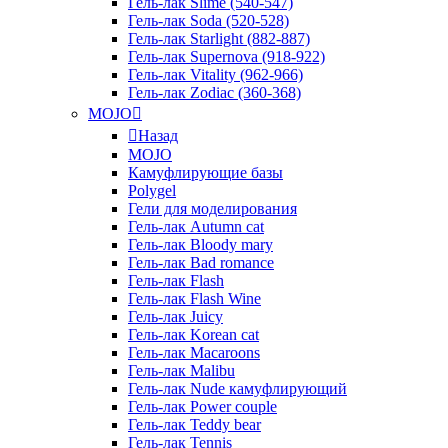
Гель-лак Slime (540-547)
Гель-лак Soda (520-528)
Гель-лак Starlight (882-887)
Гель-лак Supernova (918-922)
Гель-лак Vitality (962-966)
Гель-лак Zodiac (360-368)
MOJO
Назад
MOJO
Камуфлирующие базы
Polygel
Гели для моделирования
Гель-лак Autumn cat
Гель-лак Bloody mary
Гель-лак Bad romance
Гель-лак Flash
Гель-лак Flash Wine
Гель-лак Juicy
Гель-лак Korean cat
Гель-лак Macaroons
Гель-лак Malibu
Гель-лак Nude камуфлирующий
Гель-лак Power couple
Гель-лак Teddy bear
Гель-лак Tennis