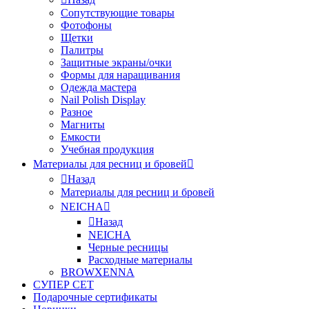
Сопутствующие товары
Фотофоны
Щетки
Палитры
Защитные экраны/очки
Формы для наращивания
Одежда мастера
Nail Polish Display
Разное
Магниты
Емкости
Учебная продукция
Материалы для ресниц и бровей
Назад
Материалы для ресниц и бровей
NEICHA
Назад
NEICHA
Черные ресницы
Расходные материалы
BROWXENNA
СУПЕР СЕТ
Подарочные сертификаты