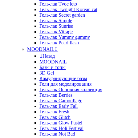
Гель-лак Tvoe leto
Гель-лак Twilight Korean cat
Гель-лак Secret garden
Гель-лак Simple
Гель-лак Sunrise
Гель-лак Vitrage
Гель-лак Yummy gummy
Гель-лак Pearl flash
MOODNAIL
Назад
MOODNAIL
Базы и топы
3D Gel
Камуфлирующие базы
Гели для моделирования
Гель-лак Основная коллекция
Гель-лак Berries
Гель-лак Camouflage
Гель-лак Early Fall
Гель-лак Fresh
Гель-лак Glitch
Гель-лак Glow Pastel
Гель-лак Holi Festival
Гель-лак Not Bad