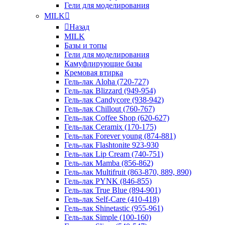
Гели для моделирования
MILK
Назад
MILK
Базы и топы
Гели для моделирования
Камуфлирующие базы
Кремовая втирка
Гель-лак Aloha (720-727)
Гель-лак Blizzard (949-954)
Гель-лак Candycore (938-942)
Гель-лак Chillout (760-767)
Гель-лак Coffee Shop (620-627)
Гель-лак Ceramix (170-175)
Гель-лак Forever young (874-881)
Гель-лак Flashtonite 923-930
Гель-лак Lip Cream (740-751)
Гель-лак Mamba (856-862)
Гель-лак Multifruit (863-870, 889, 890)
Гель-лак PYNK (846-855)
Гель-лак True Blue (894-901)
Гель-лак Self-Care (410-418)
Гель-лак Shinetastic (955-961)
Гель-лак Simple (100-160)