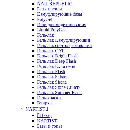
NAIL REPUBLIC
Базы и топы
Камуфлирующие базы
PolyGel
Гели для моделирования
Liquid PolyGel
Гель-лак
Гель-лак Камуфлирующий
Гель-лак светоотражающий
Гель-лак CAT
Гель-лак Bright Flash
Гель-лак Deep Flash
Гель-лак Extra neon
Гель-лак Flash
Гель-лак Sahara
Гель-лак Sirena
Гель-лак Stone Crumb
Гель-лак Summer Flash
Гель-краски
Втирка
NARTIST
Назад
NARTIST
Базы и топы