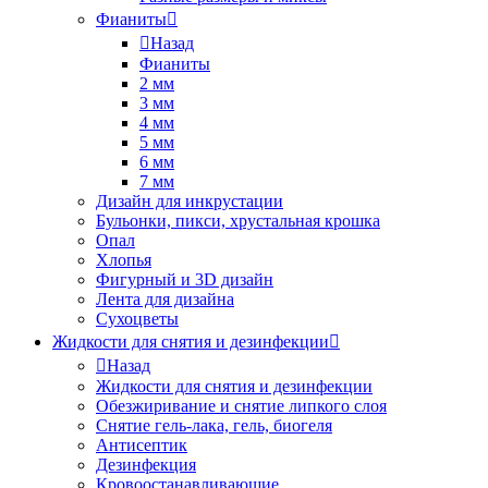
Фианиты
Назад
Фианиты
2 мм
3 мм
4 мм
5 мм
6 мм
7 мм
Дизайн для инкрустации
Бульонки, пикси, хрустальная крошка
Опал
Хлопья
Фигурный и 3D дизайн
Лента для дизайна
Сухоцветы
Жидкости для снятия и дезинфекции
Назад
Жидкости для снятия и дезинфекции
Обезжиривание и снятие липкого слоя
Снятие гель-лака, гель, биогеля
Антисептик
Дезинфекция
Кровоостанавливающие