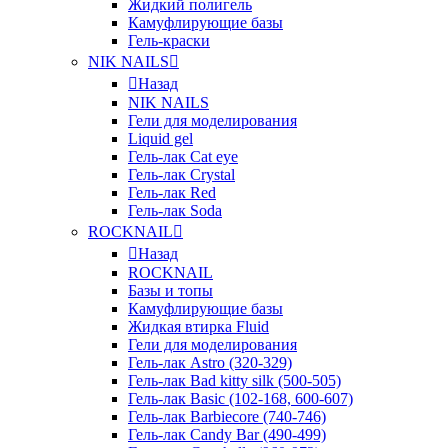
Жидкий полигель
Камуфлирующие базы
Гель-краски
NIK NAILS
Назад
NIK NAILS
Гели для моделирования
Liquid gel
Гель-лак Cat eye
Гель-лак Crystal
Гель-лак Red
Гель-лак Soda
ROCKNAIL
Назад
ROCKNAIL
Базы и топы
Камуфлирующие базы
Жидкая втирка Fluid
Гели для моделирования
Гель-лак Astro (320-329)
Гель-лак Bad kitty silk (500-505)
Гель-лак Basic (102-168, 600-607)
Гель-лак Barbiecore (740-746)
Гель-лак Candy Bar (490-499)