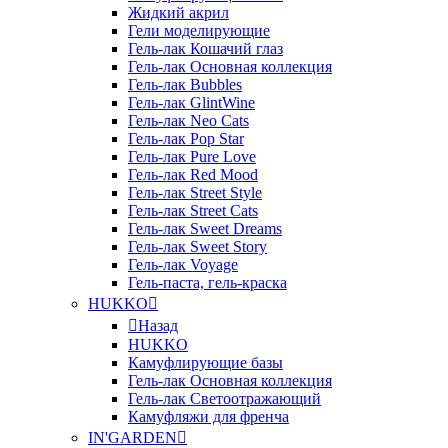
Жидкий акрил
Гели моделирующие
Гель-лак Кошачий глаз
Гель-лак Основная коллекция
Гель-лак Bubbles
Гель-лак GlintWine
Гель-лак Neo Cats
Гель-лак Pop Star
Гель-лак Pure Love
Гель-лак Red Mood
Гель-лак Street Style
Гель-лак Street Cats
Гель-лак Sweet Dreams
Гель-лак Sweet Story
Гель-лак Voyage
Гель-паста, гель-краска
HUKKO
Назад
HUKKO
Камуфлирующие базы
Гель-лак Основная коллекция
Гель-лак Светоотражающий
Камуфляжи для френча
IN'GARDEN