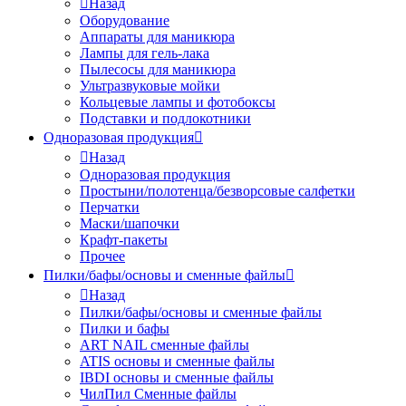
Назад
Оборудование
Аппараты для маникюра
Лампы для гель-лака
Пылесосы для маникюра
Ультразвуковые мойки
Кольцевые лампы и фотобоксы
Подставки и подлокотники
Одноразовая продукция
Назад
Одноразовая продукция
Простыни/полотенца/безворсовые салфетки
Перчатки
Маски/шапочки
Крафт-пакеты
Прочее
Пилки/бафы/основы и сменные файлы
Назад
Пилки/бафы/основы и сменные файлы
Пилки и бафы
ART NAIL сменные файлы
ATIS основы и сменные файлы
IBDI основы и сменные файлы
ЧилПил Сменные файлы