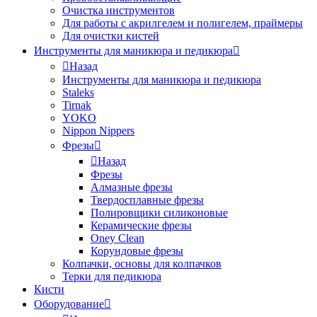
Очистка инструментов
Для работы с акрилгелем и полигелем, праймеры
Для очистки кистей
Инструменты для маникюра и педикюра
Назад
Инструменты для маникюра и педикюра
Staleks
Tirnak
YOKO
Nippon Nippers
Фрезы
Назад
Фрезы
Алмазные фрезы
Твердосплавные фрезы
Полировщики силиконовые
Керамические фрезы
Oney Clean
Корундовые фрезы
Колпачки, основы для колпачков
Терки для педикюра
Кисти
Оборудование