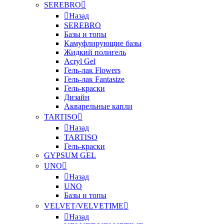
SEREBRO
Назад
SEREBRO
Базы и топы
Камуфлирующие базы
Жидкий полигель
Acryl Gel
Гель-лак Flowers
Гель-лак Fantasize
Гель-краски
Дизайн
Акварельные капли
TARTISO
Назад
TARTISO
Гель-краски
GYPSUM GEL
UNO
Назад
UNO
Базы и топы
VELVET/VELVETIME
Назад