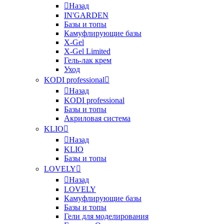
Назад
IN'GARDEN
Базы и топы
Камуфлирующие базы
X-Gel
X-Gel Limited
Гель-лак крем
Уход
KODI professional
Назад
KODI professional
Базы и топы
Акриловая система
KLIO
Назад
KLIO
Базы и топы
LOVELY
Назад
LOVELY
Камуфлирующие базы
Базы и топы
Гели для моделирования