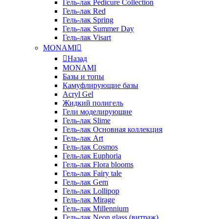
Гель-лак Pedicure Collection
Гель-лак Red
Гель-лак Spring
Гель-лак Summer Day
Гель-лак Visart
MONAMI
Назад
MONAMI
Базы и топы
Камуфлирующие базы
Acryl Gel
Жидкий полигель
Гели моделирующие
Гель-лак Slime
Гель-лак Основная коллекция
Гель-лак Art
Гель-лак Cosmos
Гель-лак Euphoria
Гель-лак Flora blooms
Гель-лак Fairy tale
Гель-лак Gem
Гель-лак Lollipop
Гель-лак Mirage
Гель-лак Millennium
Гель-лак Neon glass (витраж)