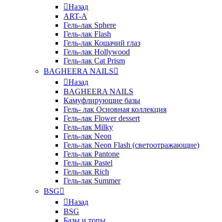
Назад
ART-A
Гель-лак Sphere
Гель-лак Flash
Гель-лак Кошачий глаз
Гель-лак Hollywood
Гель-лак Cat Prism
BAGHEERA NAILS
Назад
BAGHEERA NAILS
Камуфлирующие базы
Гель- лак Основная коллекция
Гель-лак Flower dessert
Гель-лак Milky
Гель-лак Neon
Гель-лак Neon Flash (светоотражающие)
Гель-лак Pantone
Гель-лак Pastel
Гель-лак Rich
Гель-лак Summer
BSG
Назад
BSG
Базы и топы