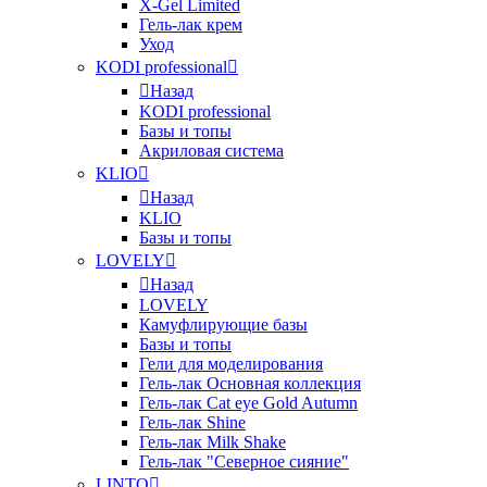
X-Gel Limited
Гель-лак крем
Уход
KODI professional
Назад
KODI professional
Базы и топы
Акриловая система
KLIO
Назад
KLIO
Базы и топы
LOVELY
Назад
LOVELY
Камуфлирующие базы
Базы и топы
Гели для моделирования
Гель-лак Основная коллекция
Гель-лак Cat eye Gold Autumn
Гель-лак Shine
Гель-лак Milk Shake
Гель-лак "Северное сияние"
LINTO