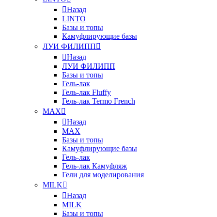
Назад
LINTO
Базы и топы
Камуфлирующие базы
ЛУИ ФИЛИПП
Назад
ЛУИ ФИЛИПП
Базы и топы
Гель-лак
Гель-лак Fluffy
Гель-лак Termo French
MAX
Назад
MAX
Базы и топы
Камуфлирующие базы
Гель-лак
Гель-лак Камуфляж
Гели для моделирования
MILK
Назад
MILK
Базы и топы