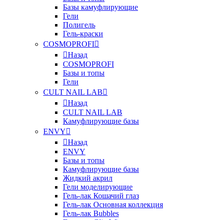
Базы камуфлирующие
Гели
Полигель
Гель-краски
COSMOPROFI
Назад
COSMOPROFI
Базы и топы
Гели
CULT NAIL LAB
Назад
CULT NAIL LAB
Камуфлирующие базы
ENVY
Назад
ENVY
Базы и топы
Камуфлирующие базы
Жидкий акрил
Гели моделирующие
Гель-лак Кошачий глаз
Гель-лак Основная коллекция
Гель-лак Bubbles