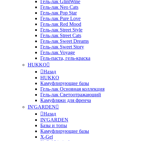
Гель-лак GlintWine
Гель-лак Neo Cats
Гель-лак Pop Star
Гель-лак Pure Love
Гель-лак Red Mood
Гель-лак Street Style
Гель-лак Street Cats
Гель-лак Sweet Dreams
Гель-лак Sweet Story
Гель-лак Voyage
Гель-паста, гель-краска
HUKKO
Назад
HUKKO
Камуфлирующие базы
Гель-лак Основная коллекция
Гель-лак Светоотражающий
Камуфляжи для френча
IN'GARDEN
Назад
IN'GARDEN
Базы и топы
Камуфлирующие базы
X-Gel