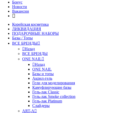
Бонус
Новости
Вакансии
Корейская косметика
ЛИКВИДАЦИЯ
ПОДАРОЧНЫЕ НАБОРЫ
Базы / Топы
ВСЕ БРЕНДЫ
Назад
ВСЕ БРЕНДЫ
ONE NAIL
Назад
ONE NAIL
Базы и топы
Акрил-гель
Гели для моделирования
Камуфлирующие базы
Гель-лак Classic
Гель-лак Smoke collection
Гель-лак Platinum
Слайдеры
ART-A