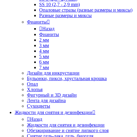
SS 10 (2,7 - 2,9 mm)
Опаловые стразы (разные размеры и миксы)
Разные размеры и миксы
Фианиты
Назад
Фианиты
2 мм
3 мм
4 мм
5 мм
6 мм
7 мм
Дизайн для инкрустации
Бульонки, пикси, хрустальная крошка
Опал
Хлопья
Фигурный и 3D дизайн
Лента для дизайна
Сухоцветы
Жидкости для снятия и дезинфекции
Назад
Жидкости для снятия и дезинфекции
Обезжиривание и снятие липкого слоя
Снятие гель-лака, гель, биогеля