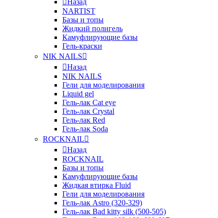
Назад
NARTIST
Базы и топы
Жидкий полигель
Камуфлирующие базы
Гель-краски
NIK NAILS
Назад
NIK NAILS
Гели для моделирования
Liquid gel
Гель-лак Cat eye
Гель-лак Crystal
Гель-лак Red
Гель-лак Soda
ROCKNAIL
Назад
ROCKNAIL
Базы и топы
Камуфлирующие базы
Жидкая втирка Fluid
Гели для моделирования
Гель-лак Astro (320-329)
Гель-лак Bad kitty silk (500-505)