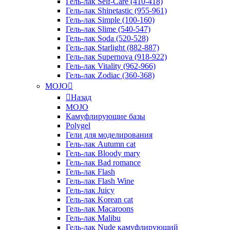
Гель-лак Self-Care (410-418)
Гель-лак Shinetastic (955-961)
Гель-лак Simple (100-160)
Гель-лак Slime (540-547)
Гель-лак Soda (520-528)
Гель-лак Starlight (882-887)
Гель-лак Supernova (918-922)
Гель-лак Vitality (962-966)
Гель-лак Zodiac (360-368)
MOJO
Назад
MOJO
Камуфлирующие базы
Polygel
Гели для моделирования
Гель-лак Autumn cat
Гель-лак Bloody mary
Гель-лак Bad romance
Гель-лак Flash
Гель-лак Flash Wine
Гель-лак Juicy
Гель-лак Korean cat
Гель-лак Macaroons
Гель-лак Malibu
Гель-лак Nude камуфлирующий