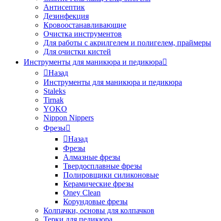
Антисептик
Дезинфекция
Кровоостанавливающие
Очистка инструментов
Для работы с акрилгелем и полигелем, праймеры
Для очистки кистей
Инструменты для маникюра и педикюра
Назад
Инструменты для маникюра и педикюра
Staleks
Tirnak
YOKO
Nippon Nippers
Фрезы
Назад
Фрезы
Алмазные фрезы
Твердосплавные фрезы
Полировщики силиконовые
Керамические фрезы
Oney Clean
Корундовые фрезы
Колпачки, основы для колпачков
Терки для педикюра