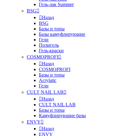
Гель-лак Summer
BSG
Назад
BSG
Базы и топы
Базы камуфлирующие
Гели
Полигель
Гель-краски
COSMOPROFI
Назад
COSMOPROFI
Базы и топы
Acrylatic
Гели
CULT NAIL LAB
Назад
CULT NAIL LAB
Базы и топы
Камуфлирующие базы
ENVY
Назад
ENVY