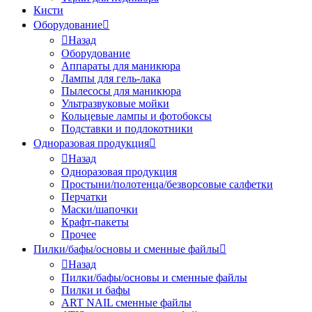
Кисти
Оборудование
Назад
Оборудование
Аппараты для маникюра
Лампы для гель-лака
Пылесосы для маникюра
Ультразвуковые мойки
Кольцевые лампы и фотобоксы
Подставки и подлокотники
Одноразовая продукция
Назад
Одноразовая продукция
Простыни/полотенца/безворсовые салфетки
Перчатки
Маски/шапочки
Крафт-пакеты
Прочее
Пилки/бафы/основы и сменные файлы
Назад
Пилки/бафы/основы и сменные файлы
Пилки и бафы
ART NAIL сменные файлы