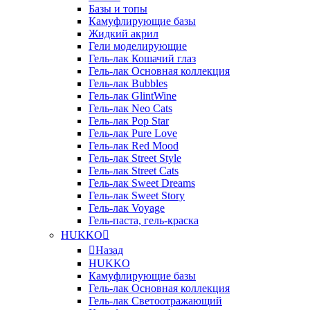
Базы и топы
Камуфлирующие базы
Жидкий акрил
Гели моделирующие
Гель-лак Кошачий глаз
Гель-лак Основная коллекция
Гель-лак Bubbles
Гель-лак GlintWine
Гель-лак Neo Cats
Гель-лак Pop Star
Гель-лак Pure Love
Гель-лак Red Mood
Гель-лак Street Style
Гель-лак Street Cats
Гель-лак Sweet Dreams
Гель-лак Sweet Story
Гель-лак Voyage
Гель-паста, гель-краска
HUKKO
Назад
HUKKO
Камуфлирующие базы
Гель-лак Основная коллекция
Гель-лак Светоотражающий