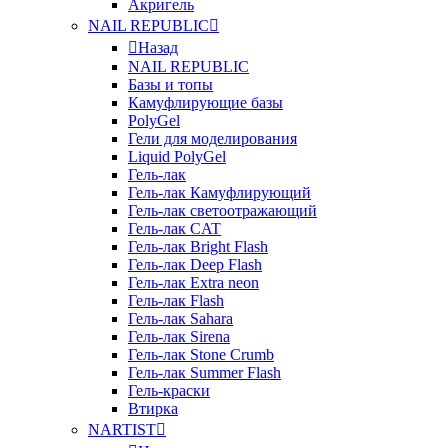
Акригель
NAIL REPUBLIC
Назад
NAIL REPUBLIC
Базы и топы
Камуфлирующие базы
PolyGel
Гели для моделирования
Liquid PolyGel
Гель-лак
Гель-лак Камуфлирующий
Гель-лак светоотражающий
Гель-лак CAT
Гель-лак Bright Flash
Гель-лак Deep Flash
Гель-лак Extra neon
Гель-лак Flash
Гель-лак Sahara
Гель-лак Sirena
Гель-лак Stone Crumb
Гель-лак Summer Flash
Гель-краски
Втирка
NARTIST