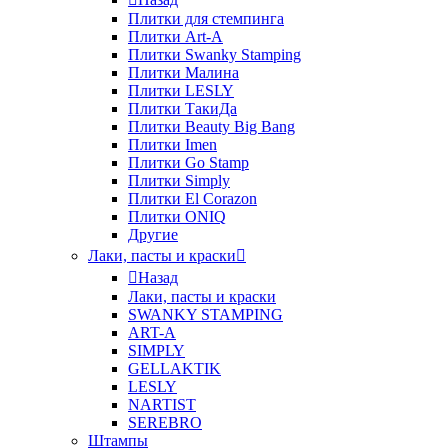
Плитки для стемпинга
Плитки Art-A
Плитки Swanky Stamping
Плитки Малина
Плитки LESLY
Плитки ТакиДа
Плитки Beauty Big Bang
Плитки Imen
Плитки Go Stamp
Плитки Simply
Плитки El Corazon
Плитки ONIQ
Другие
Лаки, пасты и краски
Назад
Лаки, пасты и краски
SWANKY STAMPING
ART-A
SIMPLY
GELLAKTIK
LESLY
NARTIST
SEREBRO
Штампы