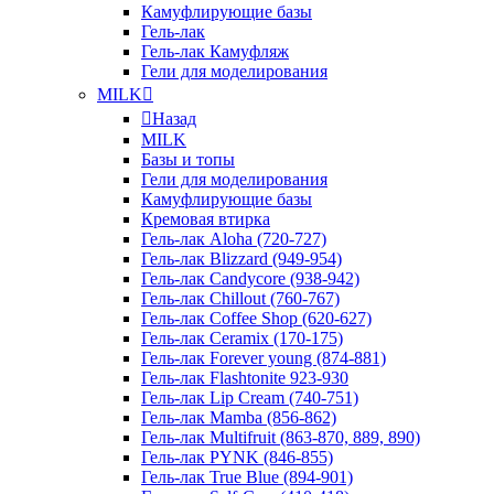
Камуфлирующие базы
Гель-лак
Гель-лак Камуфляж
Гели для моделирования
MILK
Назад
MILK
Базы и топы
Гели для моделирования
Камуфлирующие базы
Кремовая втирка
Гель-лак Aloha (720-727)
Гель-лак Blizzard (949-954)
Гель-лак Candycore (938-942)
Гель-лак Chillout (760-767)
Гель-лак Coffee Shop (620-627)
Гель-лак Ceramix (170-175)
Гель-лак Forever young (874-881)
Гель-лак Flashtonite 923-930
Гель-лак Lip Cream (740-751)
Гель-лак Mamba (856-862)
Гель-лак Multifruit (863-870, 889, 890)
Гель-лак PYNK (846-855)
Гель-лак True Blue (894-901)