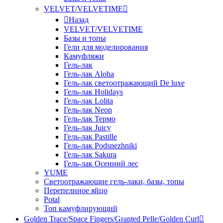
VELVET/VELVETIME
Назад
VELVET/VELVETIME
Базы и топы
Гели для моделирования
Камуфляжи
Гель-лак
Гель-лак Aloha
Гель-лак светоотражающий De luxe
Гель-лак Holidays
Гель-лак Lolita
Гель-лак Neon
Гель-лак Термо
Гель-лак Juicy
Гель-лак Pastille
Гель-лак Podsnezhniki
Гель-лак Sakura
Гель-лак Осенний лес
YUME
Светоотражающие гель-лаки, базы, топы
Перепелиное яйцо
Potal
Топ камуфлирующий
Golden Trace/Space Fingers/Granted Pelle/Golden Curl