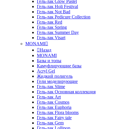
Гель-лак Glow Pastel
Гель-лак Holi Festival
Гель-лак Not Bad
Гель-лак Pedicure Collection
Гель-лак Red
Гель-лак Spring
Гель-лак Summer Day
Гель-лак Visart
MONAMI
Назад
MONAMI
Базы и топы
Камуфлирующие базы
Acryl Gel
Жидкий полигель
Гели моделирующие
Гель-лак Slime
Гель-лак Основная коллекция
Гель-лак Art
Гель-лак Cosmos
Гель-лак Euphoria
Гель-лак Flora blooms
Гель-лак Fairy tale
Гель-лак Gem
Гель-лак Lollipop