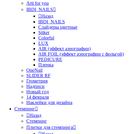
Arti for you
IBDI_NAILS
Назад
IBDI_NAILS
Слайдеры цветные
Stiker
Colorful
LUX
AIR (эффект аэрографии)
AIR FOIL (эффект аэрографии с фольгой)
PEDICURE
Пленка
OneNail
SLIDER RF
Геометрия
Надписи
Новый год
14 февраля
Наклейки для дизайна
Стемпинг
Назад
Стемпинг
Плитки для стемпинга
Назад