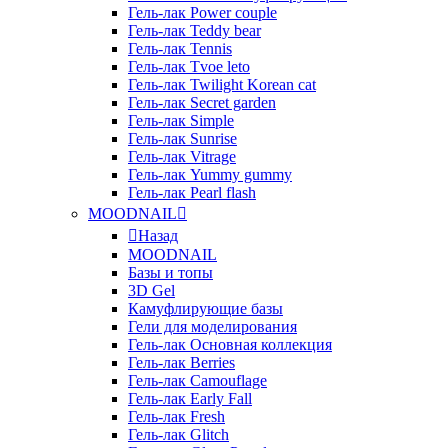
Гель-лак Power couple
Гель-лак Teddy bear
Гель-лак Tennis
Гель-лак Tvoe leto
Гель-лак Twilight Korean cat
Гель-лак Secret garden
Гель-лак Simple
Гель-лак Sunrise
Гель-лак Vitrage
Гель-лак Yummy gummy
Гель-лак Pearl flash
MOODNAIL
Назад
MOODNAIL
Базы и топы
3D Gel
Камуфлирующие базы
Гели для моделирования
Гель-лак Основная коллекция
Гель-лак Berries
Гель-лак Camouflage
Гель-лак Early Fall
Гель-лак Fresh
Гель-лак Glitch