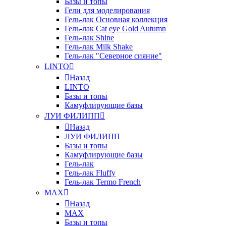
Базы и топы
Гели для моделирования
Гель-лак Основная коллекция
Гель-лак Cat eye Gold Autumn
Гель-лак Shine
Гель-лак Milk Shake
Гель-лак "Северное сияние"
LINTO
Назад
LINTO
Базы и топы
Камуфлирующие базы
ЛУИ ФИЛИПП
Назад
ЛУИ ФИЛИПП
Базы и топы
Камуфлирующие базы
Гель-лак
Гель-лак Fluffy
Гель-лак Termo French
MAX
Назад
MAX
Базы и топы