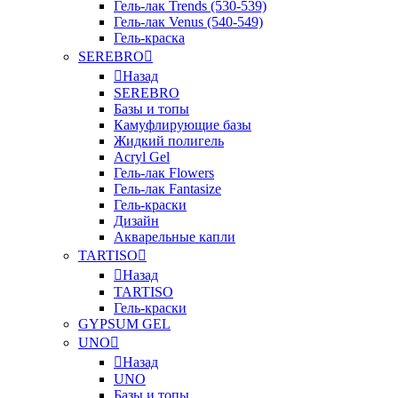
Гель-лак Trends (530-539)
Гель-лак Venus (540-549)
Гель-краска
SEREBRO
Назад
SEREBRO
Базы и топы
Камуфлирующие базы
Жидкий полигель
Acryl Gel
Гель-лак Flowers
Гель-лак Fantasize
Гель-краски
Дизайн
Акварельные капли
TARTISO
Назад
TARTISO
Гель-краски
GYPSUM GEL
UNO
Назад
UNO
Базы и топы