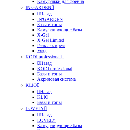
Камуфляжи для френча
IN'GARDEN
Назад
IN'GARDEN
Базы и топы
Камуфлирующие базы
X-Gel
X-Gel Limited
Гель-лак крем
Уход
KODI professional
Назад
KODI professional
Базы и топы
Акриловая система
KLIO
Назад
KLIO
Базы и топы
LOVELY
Назад
LOVELY
Камуфлирующие базы