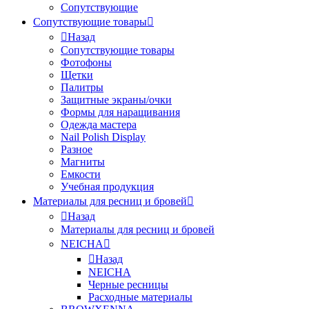
Сопутствующие
Сопутствующие товары
Назад
Сопутствующие товары
Фотофоны
Щетки
Палитры
Защитные экраны/очки
Формы для наращивания
Одежда мастера
Nail Polish Display
Разное
Магниты
Емкости
Учебная продукция
Материалы для ресниц и бровей
Назад
Материалы для ресниц и бровей
NEICHA
Назад
NEICHA
Черные ресницы
Расходные материалы