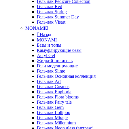
Гель-лак Pedicure Collection
Гель-лак Red
Гель-лак Spring
Гель-лак Summer Day
Гель-лак Visart
MONAMI
Назад
MONAMI
Базы и топы
Камуфлирующие базы
Acryl Gel
Жидкий полигель
Гели моделирующие
Гель-лак Slime
Гель-лак Основная коллекция
Гель-лак Art
Гель-лак Cosmos
Гель-лак Euphoria
Гель-лак Flora blooms
Гель-лак Fairy tale
Гель-лак Gem
Гель-лак Lollipop
Гель-лак Mirage
Гель-лак Millennium
Гель-лак Neon glass (витраж)