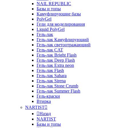
NAIL REPUBLIC
Базы и топы
Камуфлирующие базы
PolyGel
Гели для моделирования
Liquid PolyGel
Гель-лак
Гель-лак Камуфлирующий
Гель-лак светоотражающий
Гель-лак CAT
Гель-лак Bright Flash
Гель-лак Deep Flash
Гель-лак Extra neon
Гель-лак Flash
Гель-лак Sahara
Гель-лак Sirena
Гель-лак Stone Crumb
Гель-лак Summer Flash
Гель-краски
Втирка
NARTIST
Назад
NARTIST
Базы и топы