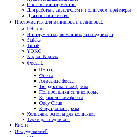
Очистка инструментов
Для работы с акрилгелем и полигелем, праймеры
Для очистки кистей
Инструменты для маникюра и педикюра
Назад
Инструменты для маникюра и педикюра
Staleks
Tirnak
YOKO
Nippon Nippers
Фрезы
Назад
Фрезы
Алмазные фрезы
Твердосплавные фрезы
Полировщики силиконовые
Керамические фрезы
Oney Clean
Корундовые фрезы
Колпачки, основы для колпачков
Терки для педикюра
Кисти
Оборудование