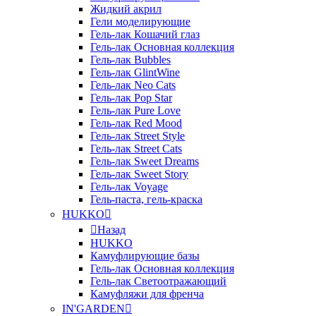
Жидкий акрил
Гели моделирующие
Гель-лак Кошачий глаз
Гель-лак Основная коллекция
Гель-лак Bubbles
Гель-лак GlintWine
Гель-лак Neo Cats
Гель-лак Pop Star
Гель-лак Pure Love
Гель-лак Red Mood
Гель-лак Street Style
Гель-лак Street Cats
Гель-лак Sweet Dreams
Гель-лак Sweet Story
Гель-лак Voyage
Гель-паста, гель-краска
HUKKO
Назад
HUKKO
Камуфлирующие базы
Гель-лак Основная коллекция
Гель-лак Светоотражающий
Камуфляжи для френча
IN'GARDEN