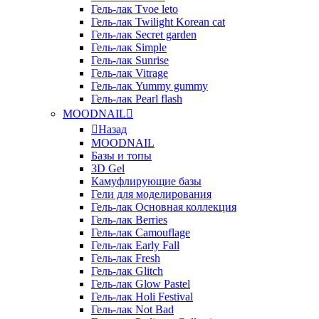
Гель-лак Tvoe leto
Гель-лак Twilight Korean cat
Гель-лак Secret garden
Гель-лак Simple
Гель-лак Sunrise
Гель-лак Vitrage
Гель-лак Yummy gummy
Гель-лак Pearl flash
MOODNAIL
Назад
MOODNAIL
Базы и топы
3D Gel
Камуфлирующие базы
Гели для моделирования
Гель-лак Основная коллекция
Гель-лак Berries
Гель-лак Camouflage
Гель-лак Early Fall
Гель-лак Fresh
Гель-лак Glitch
Гель-лак Glow Pastel
Гель-лак Holi Festival
Гель-лак Not Bad