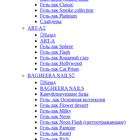
Гель-лак Classic
Гель-лак Smoke collection
Гель-лак Platinum
Слайдеры
ART-A
Назад
ART-A
Гель-лак Sphere
Гель-лак Flash
Гель-лак Кошачий глаз
Гель-лак Hollywood
Гель-лак Cat Prism
BAGHEERA NAILS
Назад
BAGHEERA NAILS
Камуфлирующие базы
Гель- лак Основная коллекция
Гель-лак Flower dessert
Гель-лак Milky
Гель-лак Neon
Гель-лак Neon Flash (светоотражающие)
Гель-лак Pantone
Гель-лак Pastel
Гель-лак Rich