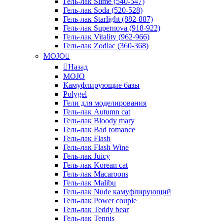
Гель-лак Slime (540-547)
Гель-лак Soda (520-528)
Гель-лак Starlight (882-887)
Гель-лак Supernova (918-922)
Гель-лак Vitality (962-966)
Гель-лак Zodiac (360-368)
MOJO
Назад
MOJO
Камуфлирующие базы
Polygel
Гели для моделирования
Гель-лак Autumn cat
Гель-лак Bloody mary
Гель-лак Bad romance
Гель-лак Flash
Гель-лак Flash Wine
Гель-лак Juicy
Гель-лак Korean cat
Гель-лак Macaroons
Гель-лак Malibu
Гель-лак Nude камуфлирующий
Гель-лак Power couple
Гель-лак Teddy bear
Гель-лак Tennis