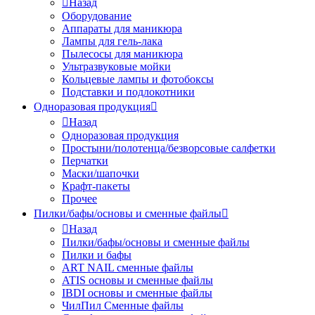
Назад
Оборудование
Аппараты для маникюра
Лампы для гель-лака
Пылесосы для маникюра
Ультразвуковые мойки
Кольцевые лампы и фотобоксы
Подставки и подлокотники
Одноразовая продукция
Назад
Одноразовая продукция
Простыни/полотенца/безворсовые салфетки
Перчатки
Маски/шапочки
Крафт-пакеты
Прочее
Пилки/бафы/основы и сменные файлы
Назад
Пилки/бафы/основы и сменные файлы
Пилки и бафы
ART NAIL сменные файлы
ATIS основы и сменные файлы
IBDI основы и сменные файлы
ЧилПил Сменные файлы