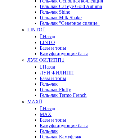
Гель-лак Основная коллекция
Гель-лак Cat eye Gold Autumn
Гель-лак Shine
Гель-лак Milk Shake
Гель-лак "Северное сияние"
LINTO
Назад
LINTO
Базы и топы
Камуфлирующие базы
ЛУИ ФИЛИПП
Назад
ЛУИ ФИЛИПП
Базы и топы
Гель-лак
Гель-лак Fluffy
Гель-лак Termo French
MAX
Назад
MAX
Базы и топы
Камуфлирующие базы
Гель-лак
Гель-лак Камуфляж