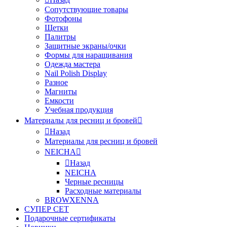
Сопутствующие товары
Фотофоны
Щетки
Палитры
Защитные экраны/очки
Формы для наращивания
Одежда мастера
Nail Polish Display
Разное
Магниты
Емкости
Учебная продукция
Материалы для ресниц и бровей
Назад
Материалы для ресниц и бровей
NEICHA
Назад
NEICHA
Черные ресницы
Расходные материалы
BROWXENNA
СУПЕР СЕТ
Подарочные сертификаты