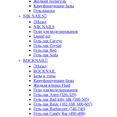
Жидкий полигель
Камуфлирующие базы
Гель-краски
NIK NAILS
Назад
NIK NAILS
Гели для моделирования
Liquid gel
Гель-лак Cat eye
Гель-лак Crystal
Гель-лак Red
Гель-лак Soda
ROCKNAIL
Назад
ROCKNAIL
Базы и топы
Камуфлирующие базы
Жидкая втирка Fluid
Гели для моделирования
Гель-лак Astro (320-329)
Гель-лак Bad kitty silk (500-505)
Гель-лак Basic (102-168, 600-607)
Гель-лак Barbiecore (740-746)
Гель-лак Candy Bar (490-499)