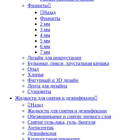
Фианиты
Назад
Фианиты
2 мм
3 мм
4 мм
5 мм
6 мм
7 мм
Дизайн для инкрустации
Бульонки, пикси, хрустальная крошка
Опал
Хлопья
Фигурный и 3D дизайн
Лента для дизайна
Сухоцветы
Жидкости для снятия и дезинфекции
Назад
Жидкости для снятия и дезинфекции
Обезжиривание и снятие липкого слоя
Снятие гель-лака, гель, биогеля
Антисептик
Дезинфекция
Кровоостанавливающие