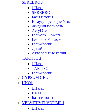
SEREBRO
Назад
SEREBRO
Базы и топы
Камуфлирующие базы
Жидкий полигель
Acryl Gel
Гель-лак Flowers
Гель-лак Fantasize
Гель-краски
Дизайн
Акварельные капли
TARTISO
Назад
TARTISO
Гель-краски
GYPSUM GEL
UNO
Назад
UNO
Базы и топы
VELVET/VELVETIME
Назад