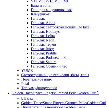
VELVET/VELVETIME
Базы и топы
Гели для моделирования
Камуфляжи
Гель-лак
Гель-лак Aloha
Гель-лак светоотражающий De luxe
Гель-лак Holidays
Гель-лак Lolita
Гель-лак Neon
Гель-лак Термо
Гель-лак Juicy
Гель-лак Pastille
Гель-лак Podsnezhniki
Гель-лак Sakura
Гель-лак Осенний лес
YUME
Светоотражающие гель-лаки, базы, топы
Перепелиное яйцо
Potal
Топ камуфлирующий
Golden Trace/Space Fingers/Granted Pelle/Golden Curl
Назад
Golden Trace/Space Fingers/Granted Pelle/Golden Curl
Препараты для педикюра Golden Trace