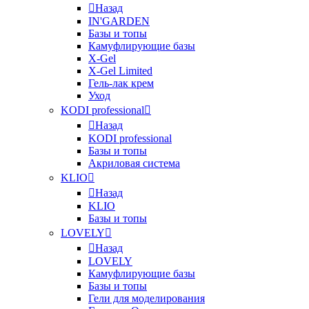
Назад
IN'GARDEN
Базы и топы
Камуфлирующие базы
X-Gel
X-Gel Limited
Гель-лак крем
Уход
KODI professional
Назад
KODI professional
Базы и топы
Акриловая система
KLIO
Назад
KLIO
Базы и топы
LOVELY
Назад
LOVELY
Камуфлирующие базы
Базы и топы
Гели для моделирования