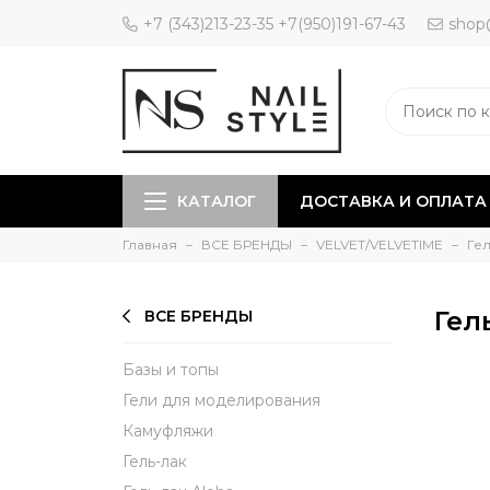
+7 (343)213-23-35 +7(950)191-67-43
shop
КАТАЛОГ
ДОСТАВКА И ОПЛАТА
Главная
ВСЕ БРЕНДЫ
VELVET/VELVETIME
Ге
Гел
ВСЕ БРЕНДЫ
Базы и топы
Гели для моделирования
Камуфляжи
Гель-лак