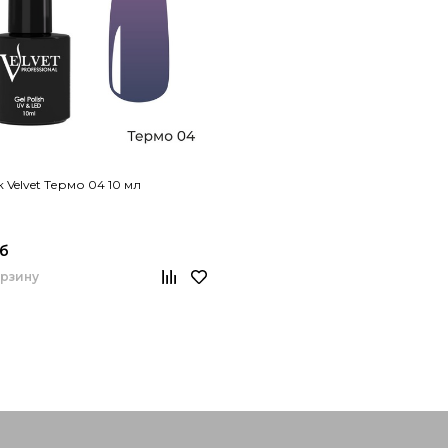
к Velvet Термо 04 10 мл
уб
орзину