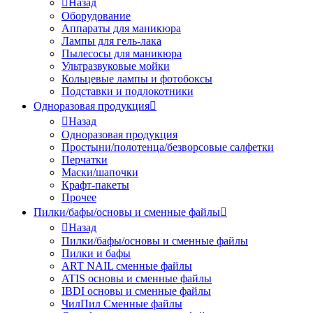
Назад
Оборудование
Аппараты для маникюра
Лампы для гель-лака
Пылесосы для маникюра
Ультразвуковые мойки
Кольцевые лампы и фотобоксы
Подставки и подлокотники
Одноразовая продукция
Назад
Одноразовая продукция
Простыни/полотенца/безворсовые салфетки
Перчатки
Маски/шапочки
Крафт-пакеты
Прочее
Пилки/бафы/основы и сменные файлы
Назад
Пилки/бафы/основы и сменные файлы
Пилки и бафы
ART NAIL сменные файлы
ATIS основы и сменные файлы
IBDI основы и сменные файлы
ЧилПил Сменные файлы