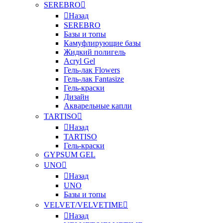
SEREBRO
Назад
SEREBRO
Базы и топы
Камуфлирующие базы
Жидкий полигель
Acryl Gel
Гель-лак Flowers
Гель-лак Fantasize
Гель-краски
Дизайн
Акварельные капли
TARTISO
Назад
TARTISO
Гель-краски
GYPSUM GEL
UNO
Назад
UNO
Базы и топы
VELVET/VELVETIME
Назад