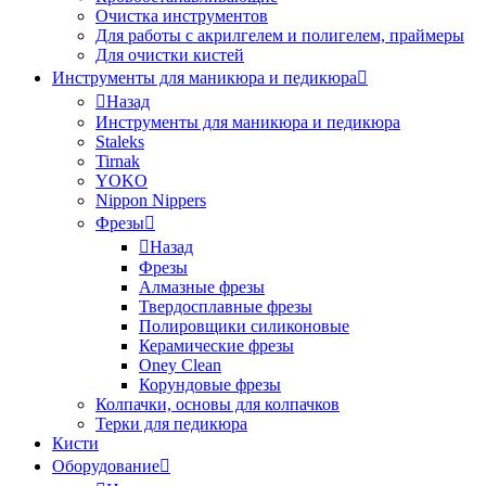
Очистка инструментов
Для работы с акрилгелем и полигелем, праймеры
Для очистки кистей
Инструменты для маникюра и педикюра
Назад
Инструменты для маникюра и педикюра
Staleks
Tirnak
YOKO
Nippon Nippers
Фрезы
Назад
Фрезы
Алмазные фрезы
Твердосплавные фрезы
Полировщики силиконовые
Керамические фрезы
Oney Clean
Корундовые фрезы
Колпачки, основы для колпачков
Терки для педикюра
Кисти
Оборудование