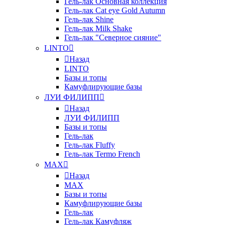
Гель-лак Основная коллекция
Гель-лак Cat eye Gold Autumn
Гель-лак Shine
Гель-лак Milk Shake
Гель-лак "Северное сияние"
LINTO
Назад
LINTO
Базы и топы
Камуфлирующие базы
ЛУИ ФИЛИПП
Назад
ЛУИ ФИЛИПП
Базы и топы
Гель-лак
Гель-лак Fluffy
Гель-лак Termo French
MAX
Назад
MAX
Базы и топы
Камуфлирующие базы
Гель-лак
Гель-лак Камуфляж