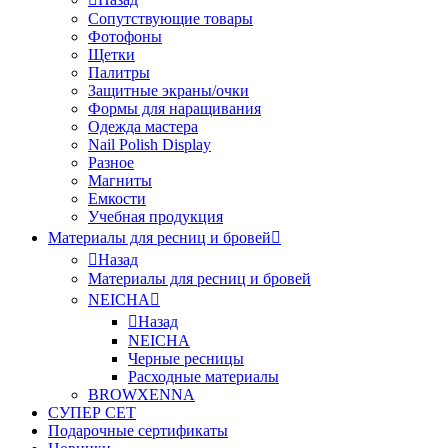
Сопутствующие товары
Фотофоны
Щетки
Палитры
Защитные экраны/очки
Формы для наращивания
Одежда мастера
Nail Polish Display
Разное
Магниты
Емкости
Учебная продукция
Материалы для ресниц и бровей
Назад
Материалы для ресниц и бровей
NEICHA
Назад
NEICHA
Черные ресницы
Расходные материалы
BROWXENNA
СУПЕР СЕТ
Подарочные сертификаты