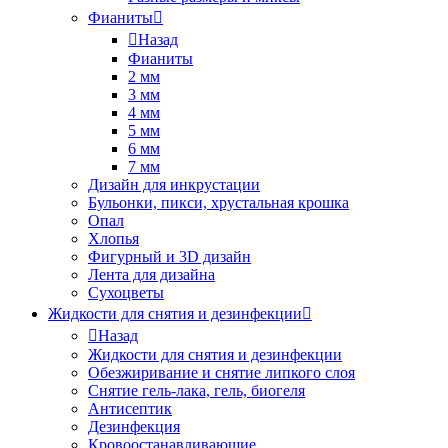
Фианиты
Назад
Фианиты
2 мм
3 мм
4 мм
5 мм
6 мм
7 мм
Дизайн для инкрустации
Бульонки, пикси, хрустальная крошка
Опал
Хлопья
Фигурный и 3D дизайн
Лента для дизайна
Сухоцветы
Жидкости для снятия и дезинфекции
Назад
Жидкости для снятия и дезинфекции
Обезжиривание и снятие липкого слоя
Снятие гель-лака, гель, биогеля
Антисептик
Дезинфекция
Кровоостанавливающие