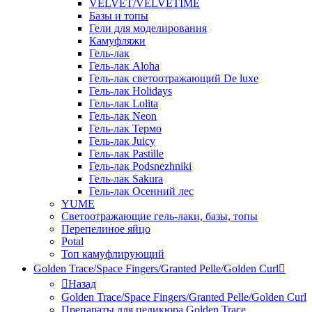
VELVET/VELVETIME
Базы и топы
Гели для моделирования
Камуфляжи
Гель-лак
Гель-лак Aloha
Гель-лак светоотражающий De luxe
Гель-лак Holidays
Гель-лак Lolita
Гель-лак Neon
Гель-лак Термо
Гель-лак Juicy
Гель-лак Pastille
Гель-лак Podsnezhniki
Гель-лак Sakura
Гель-лак Осенний лес
YUME
Светоотражающие гель-лаки, базы, топы
Перепелиное яйцо
Potal
Топ камуфлирующий
Golden Trace/Space Fingers/Granted Pelle/Golden Curl
Назад
Golden Trace/Space Fingers/Granted Pelle/Golden Curl
Препараты для педикюра Golden Trace