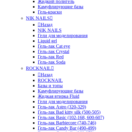
Жидкий полигель
Камуфлирующие базы
Гель-краски
NIK NAILS
Назад
NIK NAILS
Гели для моделирования
Liquid gel
Гель-лак Cat eye
Гель-лак Crystal
Гель-лак Red
Гель-лак Soda
ROCKNAIL
Назад
ROCKNAIL
Базы и топы
Камуфлирующие базы
Жидкая втирка Fluid
Гели для моделирования
Гель-лак Astro (320-329)
Гель-лак Bad kitty silk (500-505)
Гель-лак Basic (102-168, 600-607)
Гель-лак Barbiecore (740-746)
Гель-лак Candy Bar (490-499)