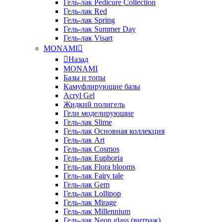
Гель-лак Pedicure Collection
Гель-лак Red
Гель-лак Spring
Гель-лак Summer Day
Гель-лак Visart
MONAMI
Назад
MONAMI
Базы и топы
Камуфлирующие базы
Acryl Gel
Жидкий полигель
Гели моделирующие
Гель-лак Slime
Гель-лак Основная коллекция
Гель-лак Art
Гель-лак Cosmos
Гель-лак Euphoria
Гель-лак Flora blooms
Гель-лак Fairy tale
Гель-лак Gem
Гель-лак Lollipop
Гель-лак Mirage
Гель-лак Millennium
Гель-лак Neon glass (витраж)