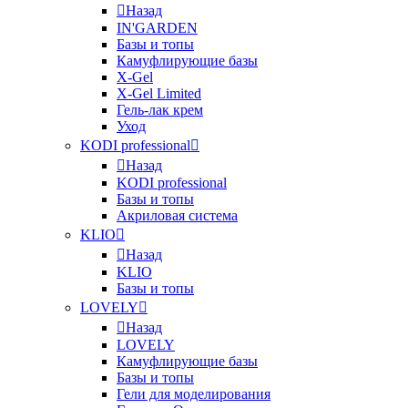
Назад
IN'GARDEN
Базы и топы
Камуфлирующие базы
X-Gel
X-Gel Limited
Гель-лак крем
Уход
KODI professional
Назад
KODI professional
Базы и топы
Акриловая система
KLIO
Назад
KLIO
Базы и топы
LOVELY
Назад
LOVELY
Камуфлирующие базы
Базы и топы
Гели для моделирования