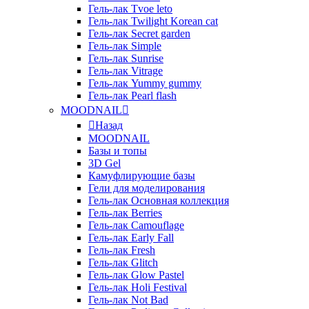
Гель-лак Tvoe leto
Гель-лак Twilight Korean cat
Гель-лак Secret garden
Гель-лак Simple
Гель-лак Sunrise
Гель-лак Vitrage
Гель-лак Yummy gummy
Гель-лак Pearl flash
MOODNAIL
Назад
MOODNAIL
Базы и топы
3D Gel
Камуфлирующие базы
Гели для моделирования
Гель-лак Основная коллекция
Гель-лак Berries
Гель-лак Camouflage
Гель-лак Early Fall
Гель-лак Fresh
Гель-лак Glitch
Гель-лак Glow Pastel
Гель-лак Holi Festival
Гель-лак Not Bad