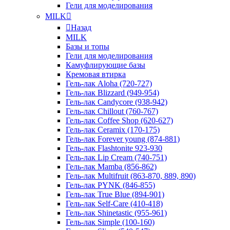
Гели для моделирования
MILK
Назад
MILK
Базы и топы
Гели для моделирования
Камуфлирующие базы
Кремовая втирка
Гель-лак Aloha (720-727)
Гель-лак Blizzard (949-954)
Гель-лак Candycore (938-942)
Гель-лак Chillout (760-767)
Гель-лак Coffee Shop (620-627)
Гель-лак Ceramix (170-175)
Гель-лак Forever young (874-881)
Гель-лак Flashtonite 923-930
Гель-лак Lip Cream (740-751)
Гель-лак Mamba (856-862)
Гель-лак Multifruit (863-870, 889, 890)
Гель-лак PYNK (846-855)
Гель-лак True Blue (894-901)
Гель-лак Self-Care (410-418)
Гель-лак Shinetastic (955-961)
Гель-лак Simple (100-160)