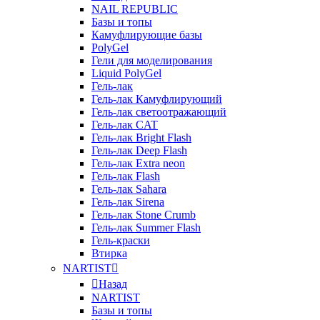
NAIL REPUBLIC
Базы и топы
Камуфлирующие базы
PolyGel
Гели для моделирования
Liquid PolyGel
Гель-лак
Гель-лак Камуфлирующий
Гель-лак светоотражающий
Гель-лак CAT
Гель-лак Bright Flash
Гель-лак Deep Flash
Гель-лак Extra neon
Гель-лак Flash
Гель-лак Sahara
Гель-лак Sirena
Гель-лак Stone Crumb
Гель-лак Summer Flash
Гель-краски
Втирка
NARTIST
Назад
NARTIST
Базы и топы