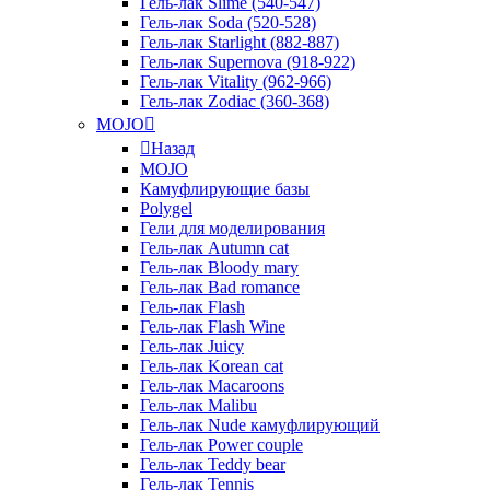
Гель-лак Slime (540-547)
Гель-лак Soda (520-528)
Гель-лак Starlight (882-887)
Гель-лак Supernova (918-922)
Гель-лак Vitality (962-966)
Гель-лак Zodiac (360-368)
MOJO
Назад
MOJO
Камуфлирующие базы
Polygel
Гели для моделирования
Гель-лак Autumn cat
Гель-лак Bloody mary
Гель-лак Bad romance
Гель-лак Flash
Гель-лак Flash Wine
Гель-лак Juicy
Гель-лак Korean cat
Гель-лак Macaroons
Гель-лак Malibu
Гель-лак Nude камуфлирующий
Гель-лак Power couple
Гель-лак Teddy bear
Гель-лак Tennis