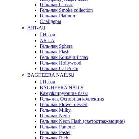
Гель-лак Classic
Гель-лак Smoke collection
Гель-лак Platinum
Слайдеры
ART-A
Назад
ART-A
Гель-лак Sphere
Гель-лак Flash
Гель-лак Кошачий глаз
Гель-лак Hollywood
Гель-лак Cat Prism
BAGHEERA NAILS
Назад
BAGHEERA NAILS
Камуфлирующие базы
Гель- лак Основная коллекция
Гель-лак Flower dessert
Гель-лак Milky
Гель-лак Neon
Гель-лак Neon Flash (светоотражающие)
Гель-лак Pantone
Гель-лак Pastel
Гель-лак Rich