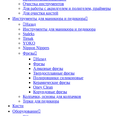
Очистка инструментов
Для работы с акрилгелем и полигелем, праймеры
Для очистки кистей
Инструменты для маникюра и педикюра
Назад
Инструменты для маникюра и педикюра
Staleks
Tirnak
YOKO
Nippon Nippers
Фрезы
Назад
Фрезы
Алмазные фрезы
Твердосплавные фрезы
Полировщики силиконовые
Керамические фрезы
Oney Clean
Корундовые фрезы
Колпачки, основы для колпачков
Терки для педикюра
Кисти
Оборудование