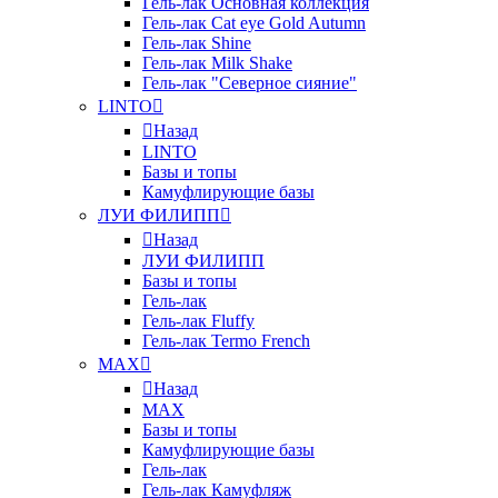
Гель-лак Основная коллекция
Гель-лак Cat eye Gold Autumn
Гель-лак Shine
Гель-лак Milk Shake
Гель-лак "Северное сияние"
LINTO
Назад
LINTO
Базы и топы
Камуфлирующие базы
ЛУИ ФИЛИПП
Назад
ЛУИ ФИЛИПП
Базы и топы
Гель-лак
Гель-лак Fluffy
Гель-лак Termo French
MAX
Назад
MAX
Базы и топы
Камуфлирующие базы
Гель-лак
Гель-лак Камуфляж