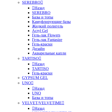
SEREBRO
Назад
SEREBRO
Базы и топы
Камуфлирующие базы
Жидкий полигель
Acryl Gel
Гель-лак Flowers
Гель-лак Fantasize
Гель-краски
Дизайн
Акварельные капли
TARTISO
Назад
TARTISO
Гель-краски
GYPSUM GEL
UNO
Назад
UNO
Базы и топы
VELVET/VELVETIME
Назад