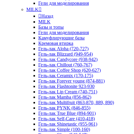
Гели для моделирования
MILK
Назад
MILK
Базы и топы
Гели для моделирования
Камуфлирующие базы
Кремовая втирка
Гель-лак Aloha (720-727)
Гель-лак Blizzard (949-954)
Гель-лак Candycore (938-942)
Гель-лак Chillout (760-767)
Гель-лак Coffee Shop (620-627)
Гель-лак Ceramix (170-175)
Гель-лак Forever young (874-881)
Гель-лак Flashtonite 923-930
Гель-лак Lip Cream (740-751)
Гель-лак Mamba (856-862)
Гель-лак Multifruit (863-870, 889, 890)
Гель-лак PYNK (846-855)
Гель-лак True Blue (894-901)
Гель-лак Self-Care (410-418)
Гель-лак Shinetastic (955-961)
Гель-лак Simple (100-160)