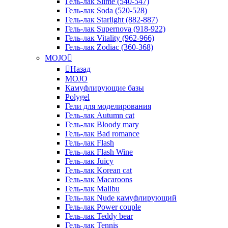
Гель-лак Slime (540-547)
Гель-лак Soda (520-528)
Гель-лак Starlight (882-887)
Гель-лак Supernova (918-922)
Гель-лак Vitality (962-966)
Гель-лак Zodiac (360-368)
MOJO
Назад
MOJO
Камуфлирующие базы
Polygel
Гели для моделирования
Гель-лак Autumn cat
Гель-лак Bloody mary
Гель-лак Bad romance
Гель-лак Flash
Гель-лак Flash Wine
Гель-лак Juicy
Гель-лак Korean cat
Гель-лак Macaroons
Гель-лак Malibu
Гель-лак Nude камуфлирующий
Гель-лак Power couple
Гель-лак Teddy bear
Гель-лак Tennis