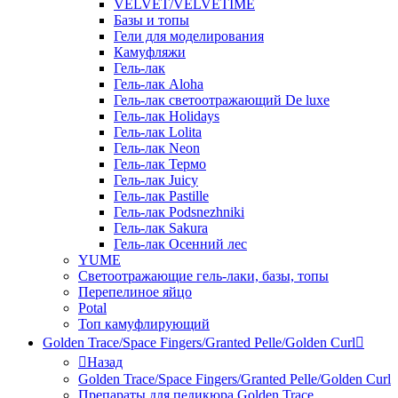
VELVET/VELVETIME
Базы и топы
Гели для моделирования
Камуфляжи
Гель-лак
Гель-лак Aloha
Гель-лак светоотражающий De luxe
Гель-лак Holidays
Гель-лак Lolita
Гель-лак Neon
Гель-лак Термо
Гель-лак Juicy
Гель-лак Pastille
Гель-лак Podsnezhniki
Гель-лак Sakura
Гель-лак Осенний лес
YUME
Светоотражающие гель-лаки, базы, топы
Перепелиное яйцо
Potal
Топ камуфлирующий
Golden Trace/Space Fingers/Granted Pelle/Golden Curl
Назад
Golden Trace/Space Fingers/Granted Pelle/Golden Curl
Препараты для педикюра Golden Trace