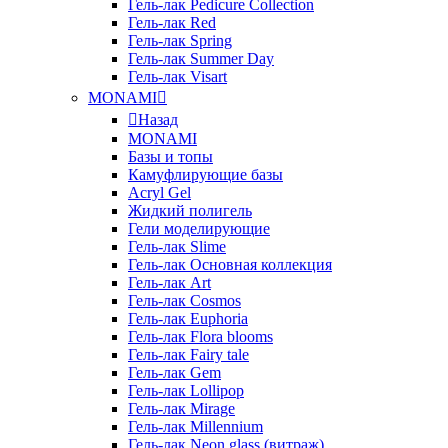
Гель-лак Pedicure Collection
Гель-лак Red
Гель-лак Spring
Гель-лак Summer Day
Гель-лак Visart
MONAMI
Назад
MONAMI
Базы и топы
Камуфлирующие базы
Acryl Gel
Жидкий полигель
Гели моделирующие
Гель-лак Slime
Гель-лак Основная коллекция
Гель-лак Art
Гель-лак Cosmos
Гель-лак Euphoria
Гель-лак Flora blooms
Гель-лак Fairy tale
Гель-лак Gem
Гель-лак Lollipop
Гель-лак Mirage
Гель-лак Millennium
Гель-лак Neon glass (витраж)