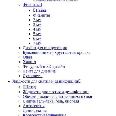
Фианиты
Назад
Фианиты
2 мм
3 мм
4 мм
5 мм
6 мм
7 мм
Дизайн для инкрустации
Бульонки, пикси, хрустальная крошка
Опал
Хлопья
Фигурный и 3D дизайн
Лента для дизайна
Сухоцветы
Жидкости для снятия и дезинфекции
Назад
Жидкости для снятия и дезинфекции
Обезжиривание и снятие липкого слоя
Снятие гель-лака, гель, биогеля
Антисептик
Дезинфекция
Кровоостанавливающие