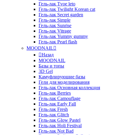
Гель-лак Tvoe leto
Гель-лак Twilight Korean cat
Гель-лак Secret garden
Гель-лак Simple
Гель-лак Sunrise
Гель-лак Vitrage
Гель-лак Yummy gummy
Гель-лак Pearl flash
MOODNAIL
Назад
MOODNAIL
Базы и топы
3D Gel
Камуфлирующие базы
Гели для моделирования
Гель-лак Основная коллекция
Гель-лак Berries
Гель-лак Camouflage
Гель-лак Early Fall
Гель-лак Fresh
Гель-лак Glitch
Гель-лак Glow Pastel
Гель-лак Holi Festival
Гель-лак Not Bad