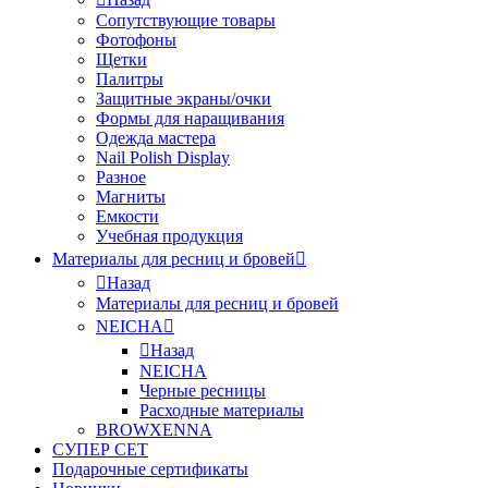
Сопутствующие товары
Фотофоны
Щетки
Палитры
Защитные экраны/очки
Формы для наращивания
Одежда мастера
Nail Polish Display
Разное
Магниты
Емкости
Учебная продукция
Материалы для ресниц и бровей
Назад
Материалы для ресниц и бровей
NEICHA
Назад
NEICHA
Черные ресницы
Расходные материалы
BROWXENNA
СУПЕР СЕТ
Подарочные сертификаты