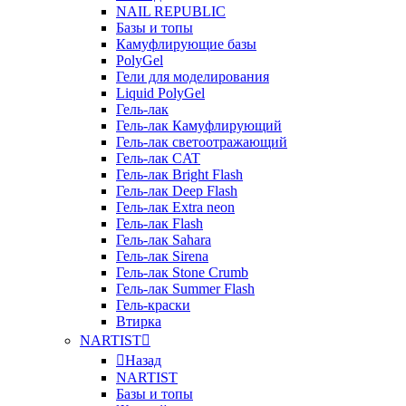
NAIL REPUBLIC
Базы и топы
Камуфлирующие базы
PolyGel
Гели для моделирования
Liquid PolyGel
Гель-лак
Гель-лак Камуфлирующий
Гель-лак светоотражающий
Гель-лак CAT
Гель-лак Bright Flash
Гель-лак Deep Flash
Гель-лак Extra neon
Гель-лак Flash
Гель-лак Sahara
Гель-лак Sirena
Гель-лак Stone Crumb
Гель-лак Summer Flash
Гель-краски
Втирка
NARTIST
Назад
NARTIST
Базы и топы