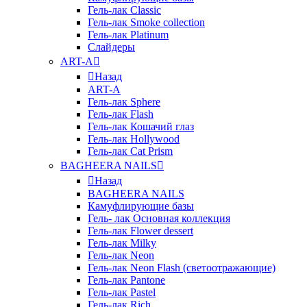
Гель-лак Classic
Гель-лак Smoke collection
Гель-лак Platinum
Слайдеры
ART-A
Назад
ART-A
Гель-лак Sphere
Гель-лак Flash
Гель-лак Кошачий глаз
Гель-лак Hollywood
Гель-лак Cat Prism
BAGHEERA NAILS
Назад
BAGHEERA NAILS
Камуфлирующие базы
Гель- лак Основная коллекция
Гель-лак Flower dessert
Гель-лак Milky
Гель-лак Neon
Гель-лак Neon Flash (светоотражающие)
Гель-лак Pantone
Гель-лак Pastel
Гель-лак Rich