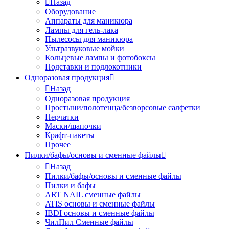
Назад
Оборудование
Аппараты для маникюра
Лампы для гель-лака
Пылесосы для маникюра
Ультразвуковые мойки
Кольцевые лампы и фотобоксы
Подставки и подлокотники
Одноразовая продукция
Назад
Одноразовая продукция
Простыни/полотенца/безворсовые салфетки
Перчатки
Маски/шапочки
Крафт-пакеты
Прочее
Пилки/бафы/основы и сменные файлы
Назад
Пилки/бафы/основы и сменные файлы
Пилки и бафы
ART NAIL сменные файлы
ATIS основы и сменные файлы
IBDI основы и сменные файлы
ЧилПил Сменные файлы