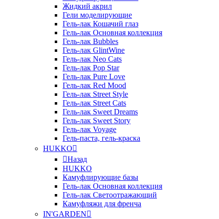
Жидкий акрил
Гели моделирующие
Гель-лак Кошачий глаз
Гель-лак Основная коллекция
Гель-лак Bubbles
Гель-лак GlintWine
Гель-лак Neo Cats
Гель-лак Pop Star
Гель-лак Pure Love
Гель-лак Red Mood
Гель-лак Street Style
Гель-лак Street Cats
Гель-лак Sweet Dreams
Гель-лак Sweet Story
Гель-лак Voyage
Гель-паста, гель-краска
HUKKO
Назад
HUKKO
Камуфлирующие базы
Гель-лак Основная коллекция
Гель-лак Светоотражающий
Камуфляжи для френча
IN'GARDEN