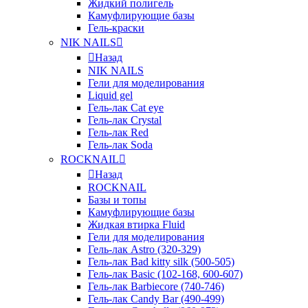
Жидкий полигель
Камуфлирующие базы
Гель-краски
NIK NAILS
Назад
NIK NAILS
Гели для моделирования
Liquid gel
Гель-лак Cat eye
Гель-лак Crystal
Гель-лак Red
Гель-лак Soda
ROCKNAIL
Назад
ROCKNAIL
Базы и топы
Камуфлирующие базы
Жидкая втирка Fluid
Гели для моделирования
Гель-лак Astro (320-329)
Гель-лак Bad kitty silk (500-505)
Гель-лак Basic (102-168, 600-607)
Гель-лак Barbiecore (740-746)
Гель-лак Candy Bar (490-499)