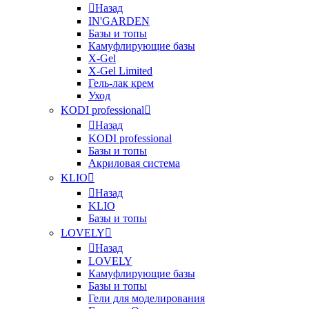
Назад
IN'GARDEN
Базы и топы
Камуфлирующие базы
X-Gel
X-Gel Limited
Гель-лак крем
Уход
KODI professional
Назад
KODI professional
Базы и топы
Акриловая система
KLIO
Назад
KLIO
Базы и топы
LOVELY
Назад
LOVELY
Камуфлирующие базы
Базы и топы
Гели для моделирования