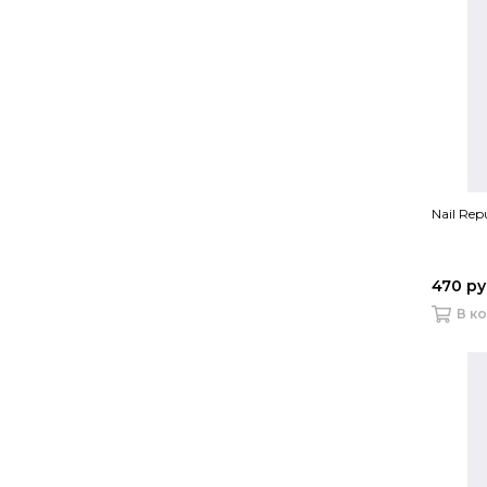
Nail Rep
470 р
В к