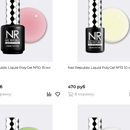
ublic Liquid PolyGel №10 15 мл
Nail Republic Liquid PolyGel №13 10
уб
470 руб
орзину
В корзину