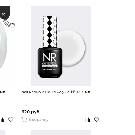
 мл
Nail Republic Liquid PolyGel №02 15 мл
620 руб
В корзину