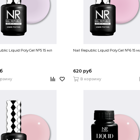
ublic Liquid PolyGel №5 15 мл
Nail Republic Liquid PolyGel №6 15 м
уб
620 руб
орзину
В корзину