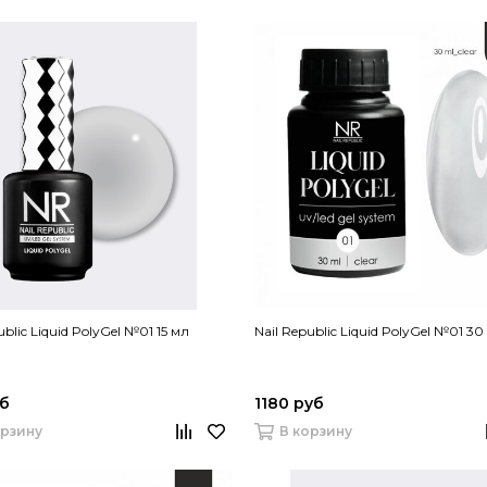
ublic Liquid PolyGel №01 15 мл
Nail Republic Liquid PolyGel №01 30
уб
1180 руб
орзину
В корзину