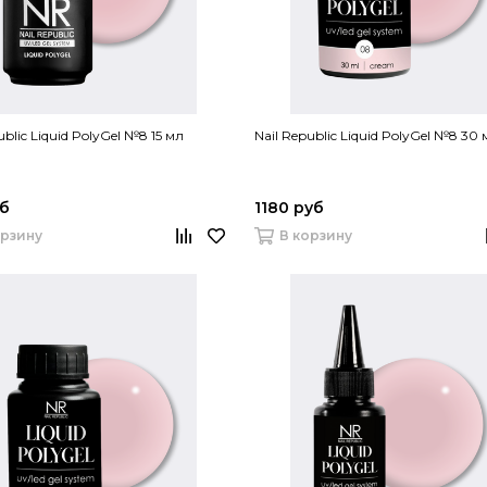
ublic Liquid PolyGel №8 15 мл
Nail Republic Liquid PolyGel №8 30 
уб
1180 руб
орзину
В корзину