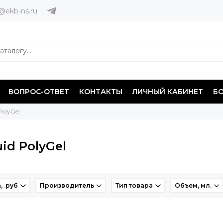
@ekb-ns.ru
ВОПРОС-ОТВЕТ
КОНТАКТЫ
ЛИЧНЫЙ КАБИНЕТ
Б
PolyGel
uid PolyGel
, руб
Производитель
Тип товара
Объем, мл.