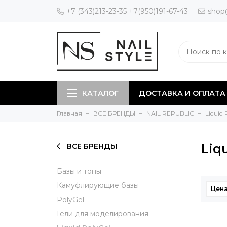
+7 (343)213-23-35 +7(950)191-67-43
shop
КАТАЛОГ
ДОСТАВКА И ОПЛАТА
Главная
ВСЕ БРЕНДЫ
NAIL REPUBLIC
Liquid 
Liq
ВСЕ БРЕНДЫ
Базы и топы
Камуфлирующие базы
Цена
PolyGel
Гели для моделирования