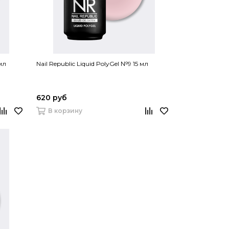
мл
Nail Republic Liquid PolyGel №9 15 мл
620 руб
В корзину