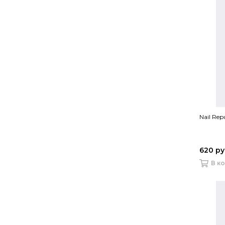
Nail Rep
620 р
В к