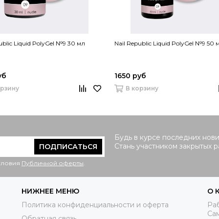
ublic Liquid PolyGel №9 30 мл
Nail Republic Liquid PolyGel №9 50 
уб
1650 руб
орзину
В корзину
Будь в курсе последних нови
Стань участником закрытых 
ПОДПИСАТЬСЯ
условия
Публичной оферты
.
НИЖНЕЕ МЕНЮ
О 
Политика конфиденциальности и оферта
Раб
Са
Обратная связь