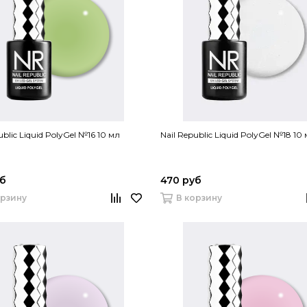
ublic Liquid PolyGel №16 10 мл
Nail Republic Liquid PolyGel №18 10
уб
470 руб
орзину
В корзину