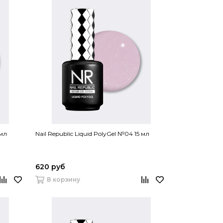
 мл
Nail Republic Liquid PolyGel №04 15 мл
620 руб
В корзину