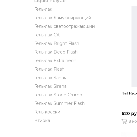
Liquid PolyGel
Гель-лак
Гель-лак Камуфлирующий
Гель-лак светоотражающий
Гель-лак CAT
Гель-лак Bright Flash
Гель-лак Deep Flash
Гель-лак Extra neon
Гель-лак Flash
Гель-лак Sahara
Гель-лак Sirena
Nail Rep
Гель-лак Stone Crumb
Гель-лак Summer Flash
Гель-краски
620 р
Втирка
В к