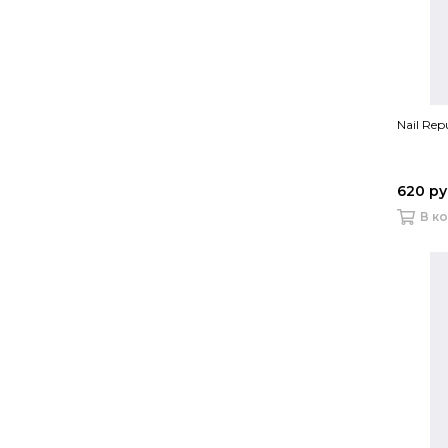
Nail Rep
620 р
В к