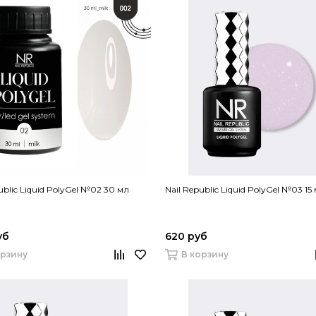
ublic Liquid PolyGel №02 30 мл
Nail Republic Liquid PolyGel №03 15
уб
620 руб
орзину
В корзину