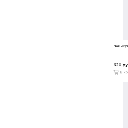
Nail Rep
620 р
В к