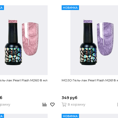
КА
НОВИНКА
ль-лак Pearl Flash M260 8 мл
MOJO Гель-лак Pearl Flash M261 8 
уб
349 руб
орзину
В корзину
КА
НОВИНКА