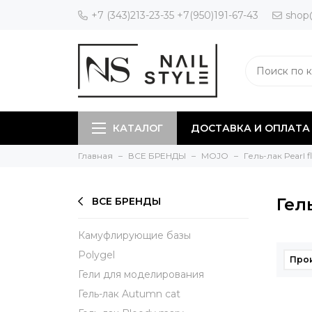
+7 (343)213-23-35 +7(950)191-67-43
shop
КАТАЛОГ
ДОСТАВКА И ОПЛАТА
Главная
ВСЕ БРЕНДЫ
MOJO
Гель-лак Pearl f
Гель
ВСЕ БРЕНДЫ
Камуфлирующие базы
Polygel
Про
Гели для моделирования
Гель-лак Autumn cat