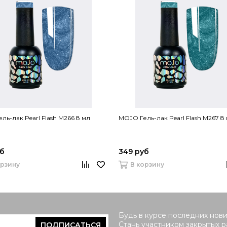
ль-лак Pearl Flash M266 8 мл
MOJO Гель-лак Pearl Flash M267 8
уб
349 руб
орзину
В корзину
Будь в курсе последних нови
Стань участником закрытых 
ПОДПИСАТЬСЯ