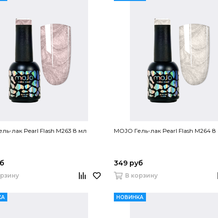
ль-лак Pearl Flash M263 8 мл
MOJO Гель-лак Pearl Flash M264 8
уб
349 руб
орзину
В корзину
КА
НОВИНКА