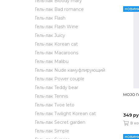
Гель-лак Bloody mary
Гель-лак Bad romance
НОВИН
Гель-лак Flash
Гель-лак Flash Wine
Гель-лак Juicy
Гель-лак Korean cat
Гель-лак Macaroons
Гель-лак Malibu
Гель-лак Nude камуфлирующий
Гель-лак Power couple
Гель-лак Teddy bear
MOJO Ге
Гель-лак Tennis
Гель-лак Tvoe leto
Гель-лак Twilight Korean cat
349 р
Гель-лак Secret garden
В к
Гель-лак Simple
НОВИН