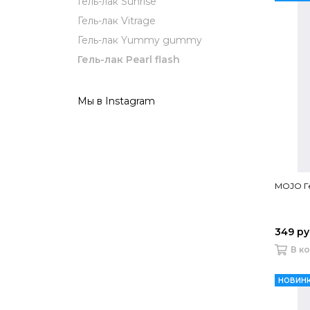
Гель-лак Sunrise
Гель-лак Vitrage
Гель-лак Yummy gummy
Гель-лак Pearl flash
Мы в Instagram
MOJO Ге
349 р
В к
НОВИН