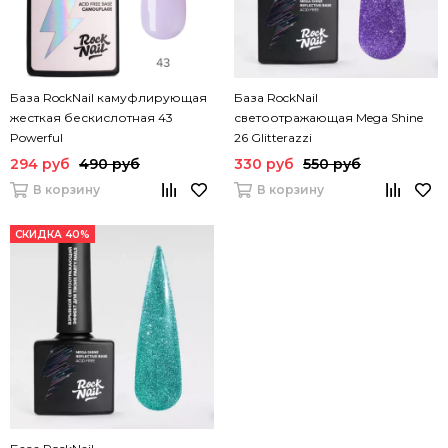
База RockNail камуфлирующая
База RockNail
жесткая бескислотная 43
светоотражающая Mega Shine
Powerful
26 Glitterazzi
294 руб
490 руб
330 руб
550 руб
В корзину
В корзину
СКИДКА 40%