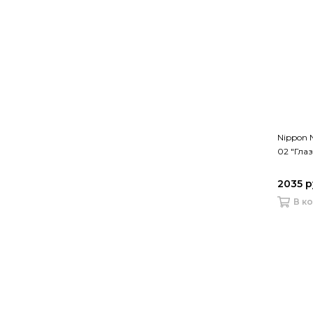
Nippon 
02 "Глаз
2035 р
В к