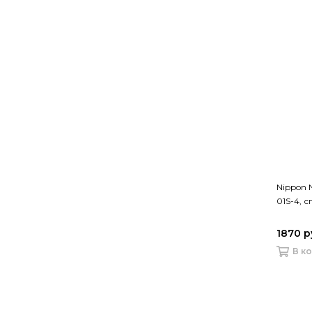
Nippon 
01S-4, 
1870 р
В к