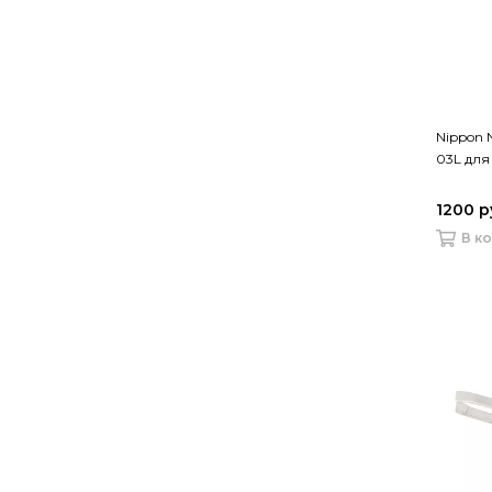
Nippon 
03L для
1200 р
В к