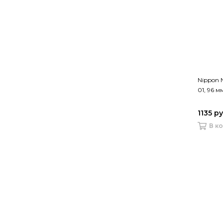
Nippon 
01, 96 м
1135 р
В к