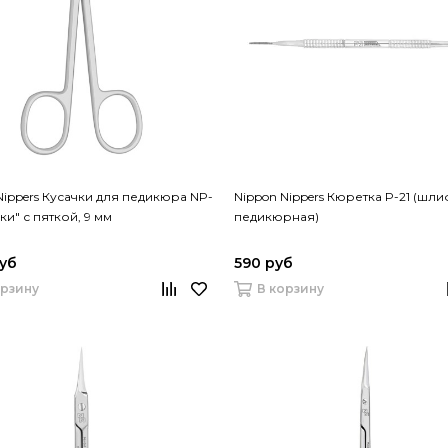
Nippers Кусачки для педикюра NP-
Nippon Nippers Кюретка P-21 (шл
ки" с пяткой, 9 мм
педикюрная)
уб
590 руб
орзину
В корзину