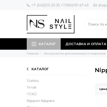
+7 (343)213-23-35 +7(950)191-67-43
shop
КАТАЛОГ
ДОСТАВКА И ОПЛАТА
Главная
Инструменты для маникюра и педикюра
Nip
КАТАЛОГ
Staleks
Tirnak
Цена
YOKO
Nippon Nippers