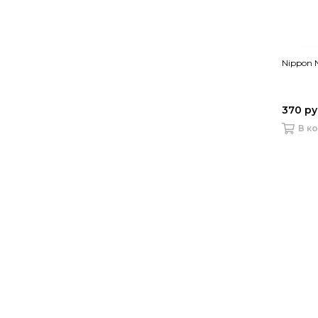
Nippon 
370 р
В к