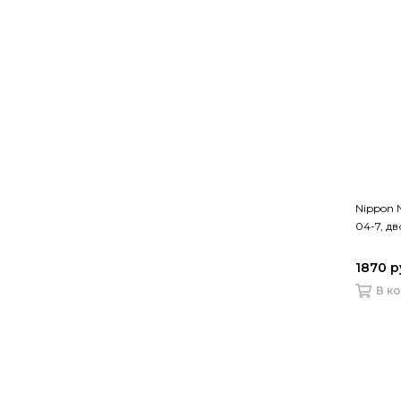
Nippon 
04-7, д
1870 р
В к