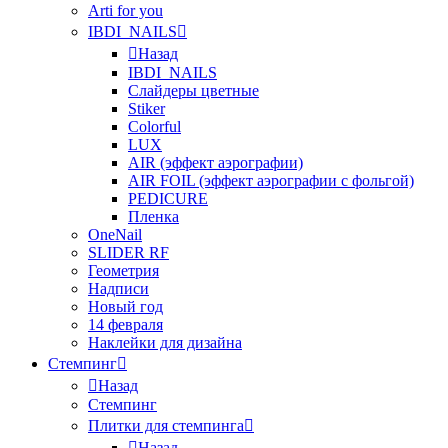
Arti for you
IBDI_NAILS
Назад
IBDI_NAILS
Слайдеры цветные
Stiker
Colorful
LUX
AIR (эффект аэрографии)
AIR FOIL (эффект аэрографии с фольгой)
PEDICURE
Пленка
OneNail
SLIDER RF
Геометрия
Надписи
Новый год
14 февраля
Наклейки для дизайна
Стемпинг
Назад
Стемпинг
Плитки для стемпинга
Назад