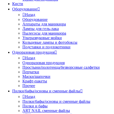
Кисти
Оборудование
Назад
Оборудование
Аппараты для маникюра
Лампы для гель-лака
Пылесосы для маникюра
Ультразвуковые мойки
Кольцевые лампы и фотобоксы
Подставки и подлокотники
Одноразовая продукция
Назад
Одноразовая продукция
Простыни/полотенца/безворсовые салфетки
Перчатки
Маски/шапочки
Крафт-пакеты
Прочее
Пилки/бафы/основы и сменные файлы
Назад
Пилки/бафы/основы и сменные файлы
Пилки и бафы
ART NAIL сменные файлы