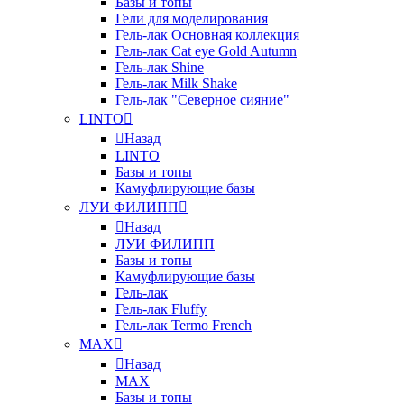
Базы и топы
Гели для моделирования
Гель-лак Основная коллекция
Гель-лак Cat eye Gold Autumn
Гель-лак Shine
Гель-лак Milk Shake
Гель-лак "Северное сияние"
LINTO
Назад
LINTO
Базы и топы
Камуфлирующие базы
ЛУИ ФИЛИПП
Назад
ЛУИ ФИЛИПП
Базы и топы
Камуфлирующие базы
Гель-лак
Гель-лак Fluffy
Гель-лак Termo French
MAX
Назад
MAX
Базы и топы