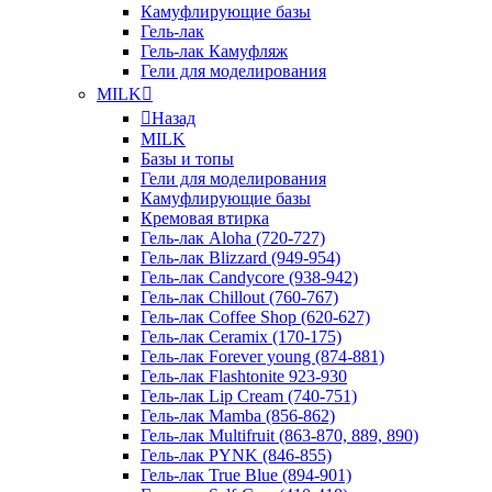
Камуфлирующие базы
Гель-лак
Гель-лак Камуфляж
Гели для моделирования
MILK
Назад
MILK
Базы и топы
Гели для моделирования
Камуфлирующие базы
Кремовая втирка
Гель-лак Aloha (720-727)
Гель-лак Blizzard (949-954)
Гель-лак Candycore (938-942)
Гель-лак Chillout (760-767)
Гель-лак Coffee Shop (620-627)
Гель-лак Ceramix (170-175)
Гель-лак Forever young (874-881)
Гель-лак Flashtonite 923-930
Гель-лак Lip Cream (740-751)
Гель-лак Mamba (856-862)
Гель-лак Multifruit (863-870, 889, 890)
Гель-лак PYNK (846-855)
Гель-лак True Blue (894-901)