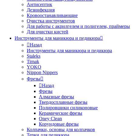
Антисептик
Дезинфекция
Кровоостанавливающие
Очистка инструментов
Для работы с акрилгелем и полигелем, праймеры
Для очистки кистей
Инструменты для маникюра и педикюра
Назад
Инструменты для маникюра и педикюра
Staleks
Tirnak
YOKO
Nippon Nippers
Фрезы
Назад
Фрезы
Алмазные фрезы
Твердосплавные фрезы
Полировщики силиконовые
Керамические фрезы
Oney Clean
Корундовые фрезы
Колпачки, основы для колпачков
Терки для педикюра