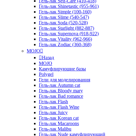
Гель-лак Self-Care (410-418)
Гель-лак Shinetastic (955-961)
Гель-лак Simple (100-160)
Гель-лак Slime (540-547)
Гель-лак Soda (520-528)
Гель-лак Starlight (882-887)
Гель-лак Supernova (918-922)
Гель-лак Vitality (962-966)
Гель-лак Zodiac (360-368)
MOJO
Назад
MOJO
Камуфлирующие базы
Polygel
Гели для моделирования
Гель-лак Autumn cat
Гель-лак Bloody mary
Гель-лак Bad romance
Гель-лак Flash
Гель-лак Flash Wine
Гель-лак Juicy
Гель-лак Korean cat
Гель-лак Macaroons
Гель-лак Malibu
Гель-лак Nude камуфлирующий