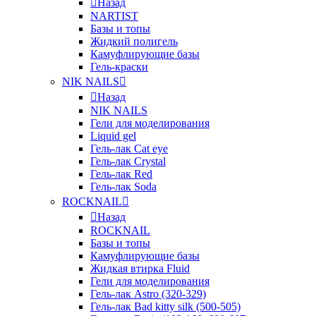
Назад
NARTIST
Базы и топы
Жидкий полигель
Камуфлирующие базы
Гель-краски
NIK NAILS
Назад
NIK NAILS
Гели для моделирования
Liquid gel
Гель-лак Cat eye
Гель-лак Crystal
Гель-лак Red
Гель-лак Soda
ROCKNAIL
Назад
ROCKNAIL
Базы и топы
Камуфлирующие базы
Жидкая втирка Fluid
Гели для моделирования
Гель-лак Astro (320-329)
Гель-лак Bad kitty silk (500-505)