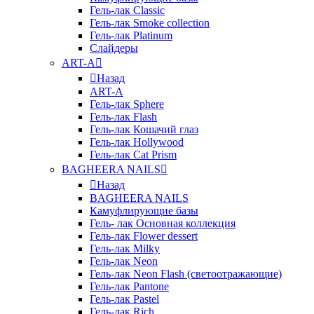
Гель-лак Classic
Гель-лак Smoke collection
Гель-лак Platinum
Слайдеры
ART-A
Назад
ART-A
Гель-лак Sphere
Гель-лак Flash
Гель-лак Кошачий глаз
Гель-лак Hollywood
Гель-лак Cat Prism
BAGHEERA NAILS
Назад
BAGHEERA NAILS
Камуфлирующие базы
Гель- лак Основная коллекция
Гель-лак Flower dessert
Гель-лак Milky
Гель-лак Neon
Гель-лак Neon Flash (светоотражающие)
Гель-лак Pantone
Гель-лак Pastel
Гель-лак Rich