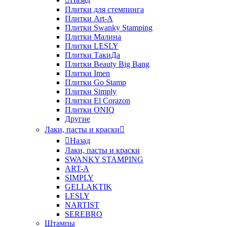
Плитки для стемпинга
Плитки Art-A
Плитки Swanky Stamping
Плитки Малина
Плитки LESLY
Плитки ТакиДа
Плитки Beauty Big Bang
Плитки Imen
Плитки Go Stamp
Плитки Simply
Плитки El Corazon
Плитки ONIQ
Другие
Лаки, пасты и краски
Назад
Лаки, пасты и краски
SWANKY STAMPING
ART-A
SIMPLY
GELLAKTIK
LESLY
NARTIST
SEREBRO
Штампы