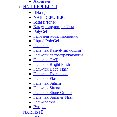
Акригель
NAIL REPUBLIC
Назад
NAIL REPUBLIC
Базы и топы
Камуфлирующие базы
PolyGel
Гели для моделирования
Liquid PolyGel
Гель-лак
Гель-лак Камуфлирующий
Гель-лак светоотражающий
Гель-лак CAT
Гель-лак Bright Flash
Гель-лак Deep Flash
Гель-лак Extra neon
Гель-лак Flash
Гель-лак Sahara
Гель-лак Sirena
Гель-лак Stone Crumb
Гель-лак Summer Flash
Гель-краски
Втирка
NARTIST