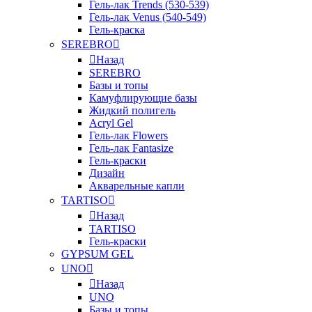
Гель-лак Trends (530-539)
Гель-лак Venus (540-549)
Гель-краска
SEREBRO
Назад
SEREBRO
Базы и топы
Камуфлирующие базы
Жидкий полигель
Acryl Gel
Гель-лак Flowers
Гель-лак Fantasize
Гель-краски
Дизайн
Акварельные капли
TARTISO
Назад
TARTISO
Гель-краски
GYPSUM GEL
UNO
Назад
UNO
Базы и топы