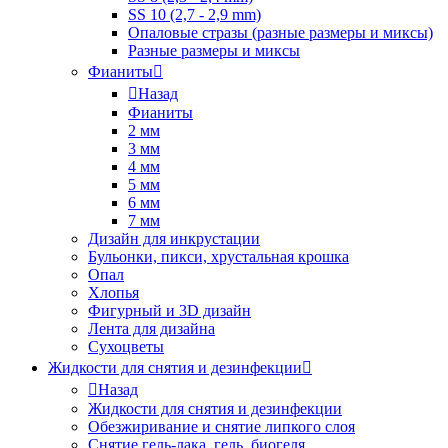
SS 10 (2,7 - 2,9 mm)
Опаловые стразы (разные размеры и миксы)
Разные размеры и миксы
Фианиты
Назад
Фианиты
2 мм
3 мм
4 мм
5 мм
6 мм
7 мм
Дизайн для инкрустации
Бульонки, пикси, хрустальная крошка
Опал
Хлопья
Фигурный и 3D дизайн
Лента для дизайна
Сухоцветы
Жидкости для снятия и дезинфекции
Назад
Жидкости для снятия и дезинфекции
Обезжиривание и снятие липкого слоя
Снятие гель-лака, гель, биогеля