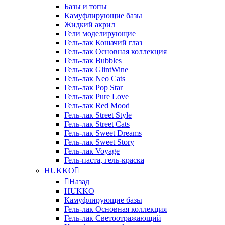
Базы и топы
Камуфлирующие базы
Жидкий акрил
Гели моделирующие
Гель-лак Кошачий глаз
Гель-лак Основная коллекция
Гель-лак Bubbles
Гель-лак GlintWine
Гель-лак Neo Cats
Гель-лак Pop Star
Гель-лак Pure Love
Гель-лак Red Mood
Гель-лак Street Style
Гель-лак Street Cats
Гель-лак Sweet Dreams
Гель-лак Sweet Story
Гель-лак Voyage
Гель-паста, гель-краска
HUKKO
Назад
HUKKO
Камуфлирующие базы
Гель-лак Основная коллекция
Гель-лак Светоотражающий