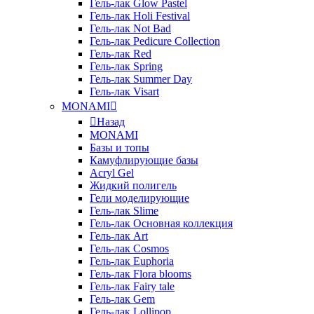
Гель-лак Glow Pastel
Гель-лак Holi Festival
Гель-лак Not Bad
Гель-лак Pedicure Collection
Гель-лак Red
Гель-лак Spring
Гель-лак Summer Day
Гель-лак Visart
MONAMI
Назад
MONAMI
Базы и топы
Камуфлирующие базы
Acryl Gel
Жидкий полигель
Гели моделирующие
Гель-лак Slime
Гель-лак Основная коллекция
Гель-лак Art
Гель-лак Cosmos
Гель-лак Euphoria
Гель-лак Flora blooms
Гель-лак Fairy tale
Гель-лак Gem
Гель-лак Lollipop