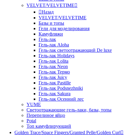
VELVET/VELVETIME
Назад
VELVET/VELVETIME
Базы и топы
Гели для моделирования
Камуфляжи
Гель-лак
Гель-лак Aloha
Гель-лак светоотражающий De luxe
Гель-лак Holidays
Гель-лак Lolita
Гель-лак Neon
Гель-лак Термо
Гель-лак Juicy
Гель-лак Pastille
Гель-лак Podsnezhniki
Гель-лак Sakura
Гель-лак Осенний лес
YUME
Светоотражающие гель-лаки, базы, топы
Перепелиное яйцо
Potal
Топ камуфлирующий
Golden Trace/Space Fingers/Granted Pelle/Golden Curl