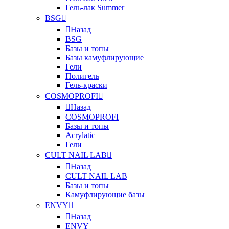
Гель-лак Summer
BSG
Назад
BSG
Базы и топы
Базы камуфлирующие
Гели
Полигель
Гель-краски
COSMOPROFI
Назад
COSMOPROFI
Базы и топы
Acrylatic
Гели
CULT NAIL LAB
Назад
CULT NAIL LAB
Базы и топы
Камуфлирующие базы
ENVY
Назад
ENVY