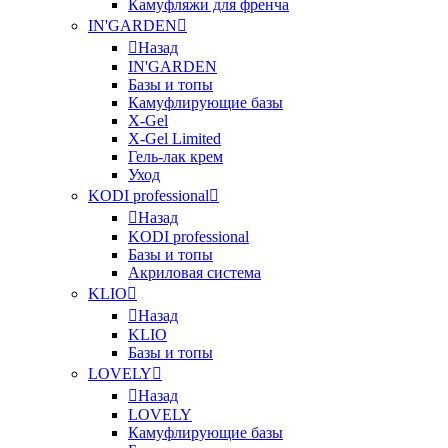
Камуфляжи для френча
IN'GARDEN
Назад
IN'GARDEN
Базы и топы
Камуфлирующие базы
X-Gel
X-Gel Limited
Гель-лак крем
Уход
KODI professional
Назад
KODI professional
Базы и топы
Акриловая система
KLIO
Назад
KLIO
Базы и топы
LOVELY
Назад
LOVELY
Камуфлирующие базы