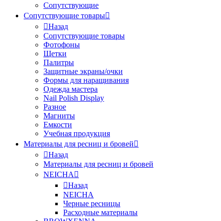
Сопутствующие
Сопутствующие товары
Назад
Сопутствующие товары
Фотофоны
Щетки
Палитры
Защитные экраны/очки
Формы для наращивания
Одежда мастера
Nail Polish Display
Разное
Магниты
Емкости
Учебная продукция
Материалы для ресниц и бровей
Назад
Материалы для ресниц и бровей
NEICHA
Назад
NEICHA
Черные ресницы
Расходные материалы