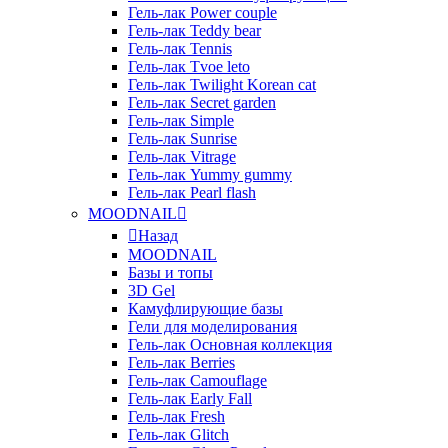
Гель-лак Power couple
Гель-лак Teddy bear
Гель-лак Tennis
Гель-лак Tvoe leto
Гель-лак Twilight Korean cat
Гель-лак Secret garden
Гель-лак Simple
Гель-лак Sunrise
Гель-лак Vitrage
Гель-лак Yummy gummy
Гель-лак Pearl flash
MOODNAIL
Назад
MOODNAIL
Базы и топы
3D Gel
Камуфлирующие базы
Гели для моделирования
Гель-лак Основная коллекция
Гель-лак Berries
Гель-лак Camouflage
Гель-лак Early Fall
Гель-лак Fresh
Гель-лак Glitch