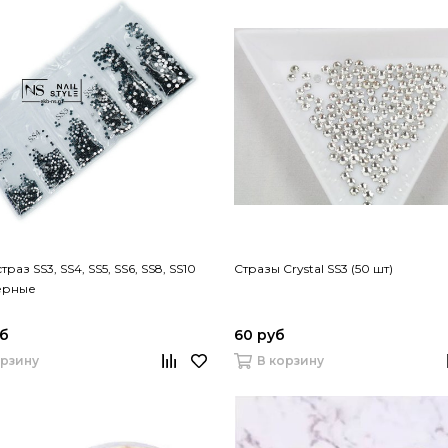
раз SS3, SS4, SS5, SS6, SS8, SS10
Стразы Crystal SS3 (50 шт)
ерные
уб
60 руб
орзину
В корзину