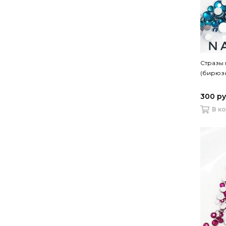
Стразы
(бирюз
300 р
В к