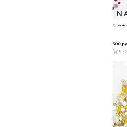
Стразы 
300 р
В к