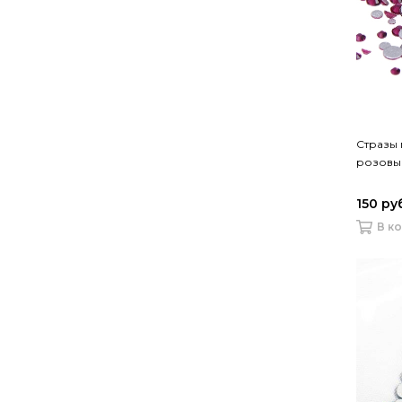
Стразы 
розовы
150 ру
В к