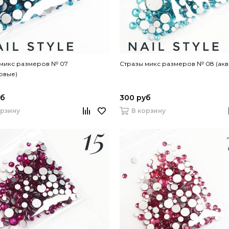
 микс размеров № 07
Стразы микс размеров № 08 (ак
овые)
уб
300 руб
орзину
В корзину