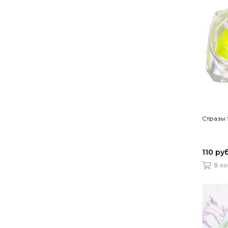
Стразы 
110 ру
В к