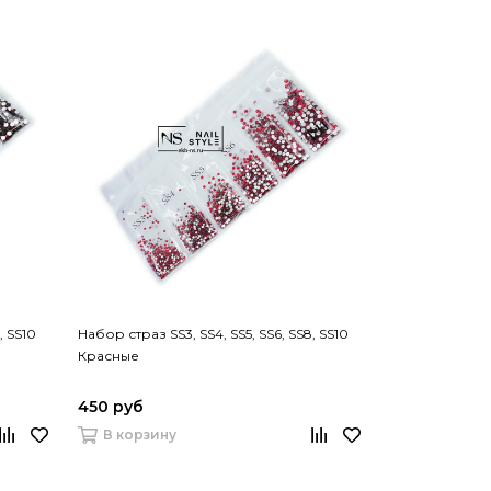
, SS10
Набор страз SS3, SS4, SS5, SS6, SS8, SS10
Красные
450 руб
В корзину