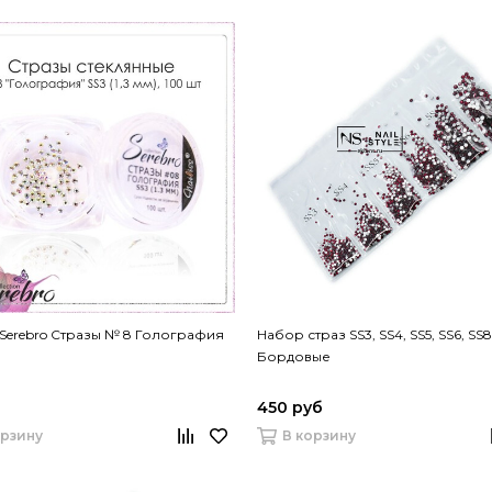
Serebro Стразы № 8 Голография
Набор страз SS3, SS4, SS5, SS6, SS8
Бордовые
б
450 руб
орзину
В корзину