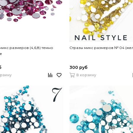
микс размеров (4,6,8) темно
Стразы микс размеров № 04 (же
е
б
300 руб
орзину
В корзину