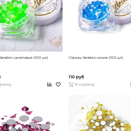
Serebro салатовые (100 шт)
Стразы Serebro синие (100 шт)
б
110 руб
орзину
В корзину