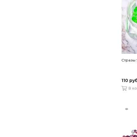
Стразы 
110 ру
В к