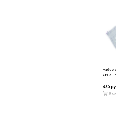
Набор ст
Сине-ч
450 р
В к