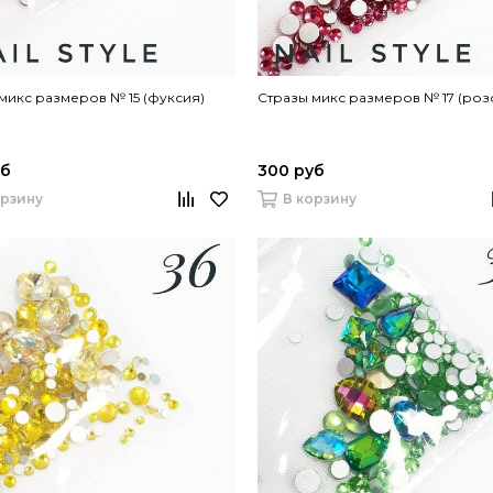
микс размеров № 15 (фуксия)
Стразы микс размеров № 17 (роз
уб
300 руб
орзину
В корзину