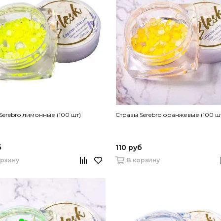
Serebro лимонные (100 шт)
Стразы Serebro оранжевые (100 ш
б
110 руб
орзину
В корзину