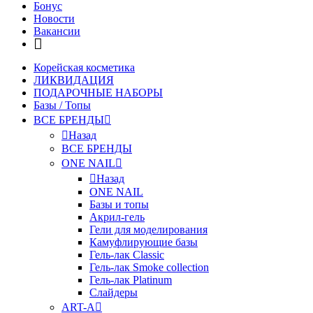
Бонус
Новости
Вакансии
Корейская косметика
ЛИКВИДАЦИЯ
ПОДАРОЧНЫЕ НАБОРЫ
Базы / Топы
ВСЕ БРЕНДЫ
Назад
ВСЕ БРЕНДЫ
ONE NAIL
Назад
ONE NAIL
Базы и топы
Акрил-гель
Гели для моделирования
Камуфлирующие базы
Гель-лак Classic
Гель-лак Smoke collection
Гель-лак Platinum
Слайдеры
ART-A