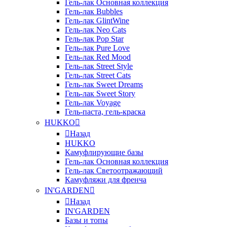
Гель-лак Основная коллекция
Гель-лак Bubbles
Гель-лак GlintWine
Гель-лак Neo Cats
Гель-лак Pop Star
Гель-лак Pure Love
Гель-лак Red Mood
Гель-лак Street Style
Гель-лак Street Cats
Гель-лак Sweet Dreams
Гель-лак Sweet Story
Гель-лак Voyage
Гель-паста, гель-краска
HUKKO
Назад
HUKKO
Камуфлирующие базы
Гель-лак Основная коллекция
Гель-лак Светоотражающий
Камуфляжи для френча
IN'GARDEN
Назад
IN'GARDEN
Базы и топы