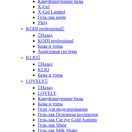
Камуфлирующие базы
X-Gel
X-Gel Limited
Гель-лак крем
Уход
KODI professional
Назад
KODI professional
Базы и топы
Акриловая система
KLIO
Назад
KLIO
Базы и топы
LOVELY
Назад
LOVELY
Камуфлирующие базы
Базы и топы
Гели для моделирования
Гель-лак Основная коллекция
Гель-лак Cat eye Gold Autumn
Гель-лак Shine
Гель-лак Milk Shake