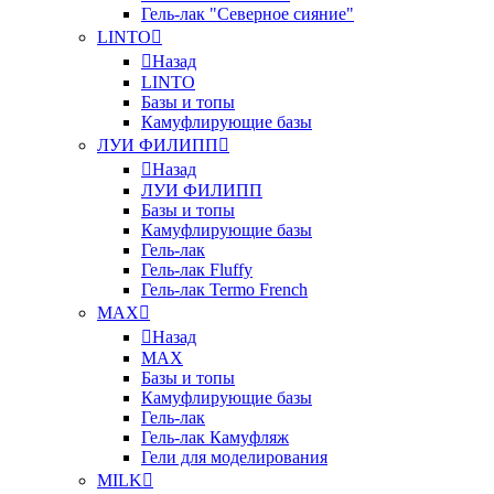
Гель-лак "Северное сияние"
LINTO
Назад
LINTO
Базы и топы
Камуфлирующие базы
ЛУИ ФИЛИПП
Назад
ЛУИ ФИЛИПП
Базы и топы
Камуфлирующие базы
Гель-лак
Гель-лак Fluffy
Гель-лак Termo French
MAX
Назад
MAX
Базы и топы
Камуфлирующие базы
Гель-лак
Гель-лак Камуфляж
Гели для моделирования
MILK