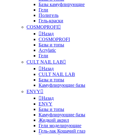
Базы камуфлирующие
Гели
Полигель
Гель-краски
COSMOPROFI
Назад
COSMOPROFI
Базы и топы
Acrylatic
Гели
CULT NAIL LAB
Назад
CULT NAIL LAB
Базы и топы
Камуфлирующие базы
ENVY
Назад
ENVY
Базы и топы
Камуфлирующие базы
Жидкий акрил
Гели моделирующие
Гель-лак Кошачий глаз