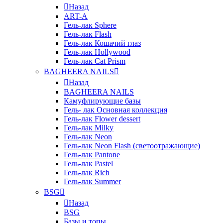
Назад
ART-A
Гель-лак Sphere
Гель-лак Flash
Гель-лак Кошачий глаз
Гель-лак Hollywood
Гель-лак Cat Prism
BAGHEERA NAILS
Назад
BAGHEERA NAILS
Камуфлирующие базы
Гель- лак Основная коллекция
Гель-лак Flower dessert
Гель-лак Milky
Гель-лак Neon
Гель-лак Neon Flash (светоотражающие)
Гель-лак Pantone
Гель-лак Pastel
Гель-лак Rich
Гель-лак Summer
BSG
Назад
BSG
Базы и топы