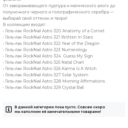
От завораживающего пурпура и магического алого до
полуночного черного и голографического серебра —
выбирай свой оттенок и твори!
В коллекцию входят:
• Гель-лак RockNail Astro 320 Anatomy of a Comet
• Гель-лак RockNail Astro 321 Written In Stars
• Гель-лак RockNail Astro 322 Year of the Dragon
• Гель-лак RockNail Astro 323 Numerology
• Гель-лак RockNail Astro 324 Guess My Sign
• Гель-лак RockNail Astro 325 Natal Chart
• Гель-лак RockNail Astro 326 Karma Is A Witch
• Гель-лак RockNail Astro 327 Solar System
• Гель-лак RockNail Astro 328 Morning Affirmations
• Гель-лак RockNail Astro 329 Crystal Ball
В данной категории пока пусто. Совсем скоро
мы наполним её замечательными товарами!