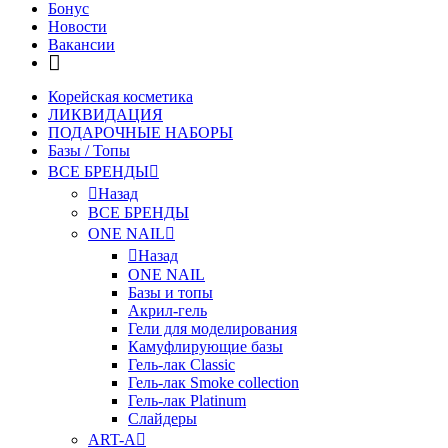
Бонус
Новости
Вакансии
Корейская косметика
ЛИКВИДАЦИЯ
ПОДАРОЧНЫЕ НАБОРЫ
Базы / Топы
ВСЕ БРЕНДЫ
Назад
ВСЕ БРЕНДЫ
ONE NAIL
Назад
ONE NAIL
Базы и топы
Акрил-гель
Гели для моделирования
Камуфлирующие базы
Гель-лак Classic
Гель-лак Smoke collection
Гель-лак Platinum
Слайдеры
ART-A