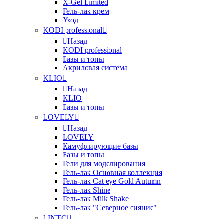
X-Gel Limited
Гель-лак крем
Уход
KODI professional
Назад
KODI professional
Базы и топы
Акриловая система
KLIO
Назад
KLIO
Базы и топы
LOVELY
Назад
LOVELY
Камуфлирующие базы
Базы и топы
Гели для моделирования
Гель-лак Основная коллекция
Гель-лак Cat eye Gold Autumn
Гель-лак Shine
Гель-лак Milk Shake
Гель-лак "Северное сияние"
LINTO