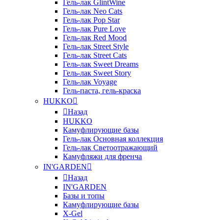
Гель-лак GlintWine
Гель-лак Neo Cats
Гель-лак Pop Star
Гель-лак Pure Love
Гель-лак Red Mood
Гель-лак Street Style
Гель-лак Street Cats
Гель-лак Sweet Dreams
Гель-лак Sweet Story
Гель-лак Voyage
Гель-паста, гель-краска
HUKKO
Назад
HUKKO
Камуфлирующие базы
Гель-лак Основная коллекция
Гель-лак Светоотражающий
Камуфляжи для френча
IN'GARDEN
Назад
IN'GARDEN
Базы и топы
Камуфлирующие базы
X-Gel