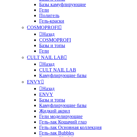
Базы камуфлирующие
Гели
Полигель
Гель-краски
COSMOPROFI
Назад
COSMOPROFI
Базы и топы
Гели
CULT NAIL LAB
Назад
CULT NAIL LAB
Камуфлирующие базы
ENVY
Назад
ENVY
Базы и топы
Камуфлирующие базы
Жидкий акрил
Гели моделирующие
Гель-лак Кошачий глаз
Гель-лак Основная коллекция
Гель-лак Bubbles