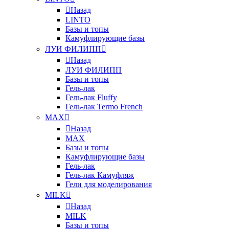
Назад
LINTO
Базы и топы
Камуфлирующие базы
ЛУИ ФИЛИПП
Назад
ЛУИ ФИЛИПП
Базы и топы
Гель-лак
Гель-лак Fluffy
Гель-лак Termo French
MAX
Назад
MAX
Базы и топы
Камуфлирующие базы
Гель-лак
Гель-лак Камуфляж
Гели для моделирования
MILK
Назад
MILK
Базы и топы