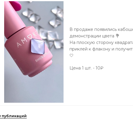
В продаже появились кабош
демонстрации цвета 💐
На плоскую сторону квадрата
приклей к флакону и получит
🤍
Цена 1 шт. - 10₽
ку публикаций