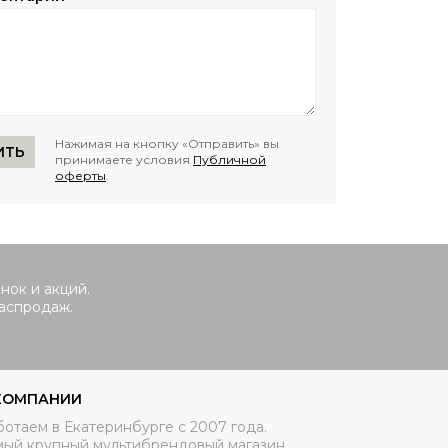
Нажимая на кнопку «Отправить» вы
ИТЬ
принимаете условия
Публичной
оферты
.
нок и акций.
распродаж.
КОМПАНИИ
отаем в Екатеринбурге с 2007 года.
мый крупный мультибрендовый магазин