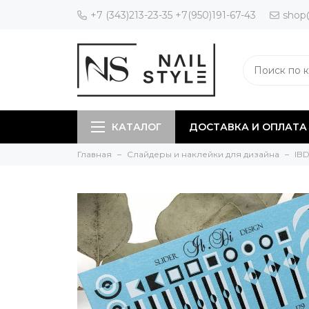
+7 (343)213-23-35 +7(950)191-67-43
shop
КАТАЛОГ
ДОСТАВКА И ОПЛАТА
Главная
Слайдеры и наклейки для дизайна
IBD