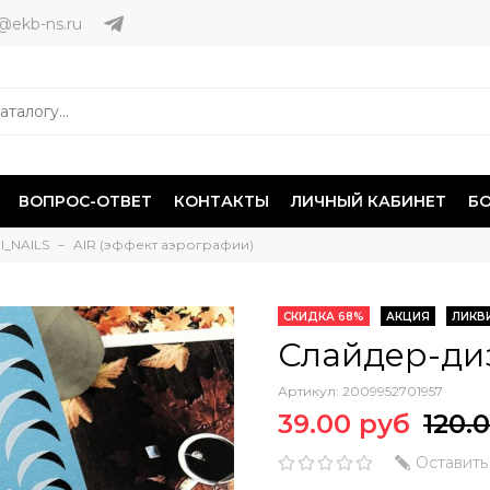
@ekb-ns.ru
ВОПРОС-ОТВЕТ
КОНТАКТЫ
ЛИЧНЫЙ КАБИНЕТ
Б
I_NAILS
AIR (эффект аэрографии)
СКИДКА 68%
АКЦИЯ
ЛИКВ
Слайдер-диз
Артикул:
2009952701957
39.00 руб
120.
Оставить