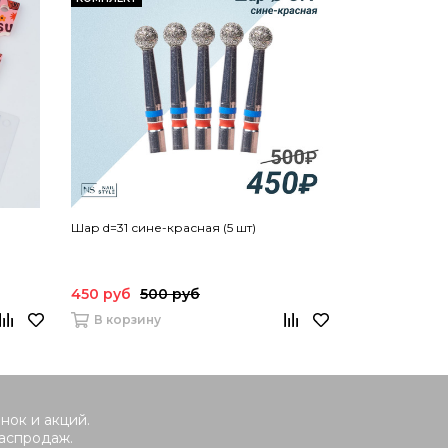
Шар d=31 сине-красная (5 шт)
Пилка Manita 
450 руб
500 руб
990 руб
112
В корзину
В корзину
нок и акций.
распродаж.