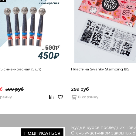
5 сине-красная (5 шт)
Пластина Swanky Stamping 195
уб
500 руб
299 руб
орзину
В корзину
Будь в курсе последних нови
Стань участником закрытых 
ПОДПИСАТЬСЯ