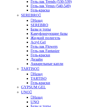
Гель-лак Trends (530-539)
Гель-лак Venus (540-549)
Гель-краска
SEREBRO
Назад
SEREBRO
Базы и топы
Камуфлирующие базы
Жидкий полигель
Acryl Gel
Гель-лак Flowers
Гель-лак Fantasize
Гель-краски
Дизайн
Акварельные капли
TARTISO
Назад
TARTISO
Гель-краски
GYPSUM GEL
UNO
Назад
UNO
Базы и топы