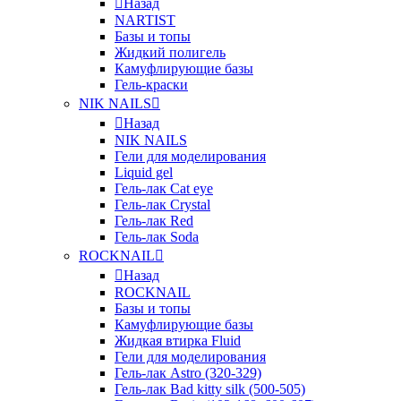
Назад
NARTIST
Базы и топы
Жидкий полигель
Камуфлирующие базы
Гель-краски
NIK NAILS
Назад
NIK NAILS
Гели для моделирования
Liquid gel
Гель-лак Cat eye
Гель-лак Crystal
Гель-лак Red
Гель-лак Soda
ROCKNAIL
Назад
ROCKNAIL
Базы и топы
Камуфлирующие базы
Жидкая втирка Fluid
Гели для моделирования
Гель-лак Astro (320-329)
Гель-лак Bad kitty silk (500-505)