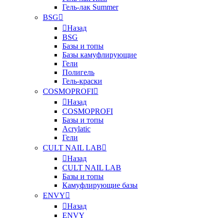
Гель-лак Summer
BSG
Назад
BSG
Базы и топы
Базы камуфлирующие
Гели
Полигель
Гель-краски
COSMOPROFI
Назад
COSMOPROFI
Базы и топы
Acrylatic
Гели
CULT NAIL LAB
Назад
CULT NAIL LAB
Базы и топы
Камуфлирующие базы
ENVY
Назад
ENVY