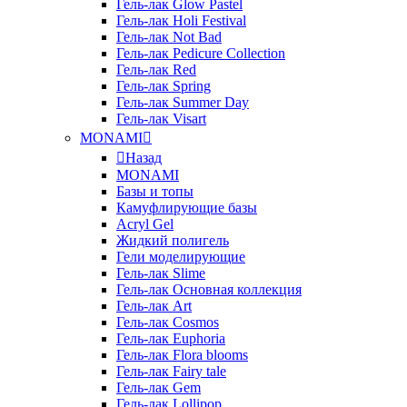
Гель-лак Glow Pastel
Гель-лак Holi Festival
Гель-лак Not Bad
Гель-лак Pedicure Collection
Гель-лак Red
Гель-лак Spring
Гель-лак Summer Day
Гель-лак Visart
MONAMI
Назад
MONAMI
Базы и топы
Камуфлирующие базы
Acryl Gel
Жидкий полигель
Гели моделирующие
Гель-лак Slime
Гель-лак Основная коллекция
Гель-лак Art
Гель-лак Cosmos
Гель-лак Euphoria
Гель-лак Flora blooms
Гель-лак Fairy tale
Гель-лак Gem
Гель-лак Lollipop