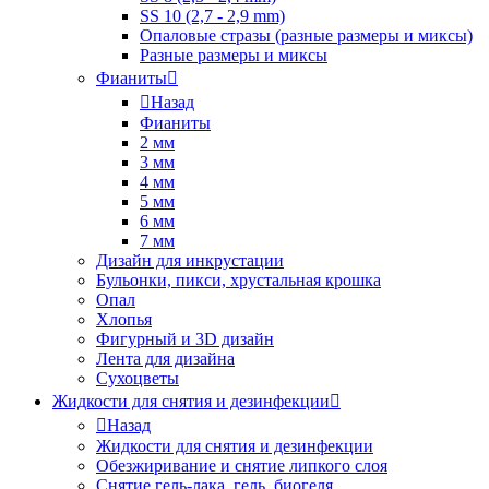
SS 10 (2,7 - 2,9 mm)
Опаловые стразы (разные размеры и миксы)
Разные размеры и миксы
Фианиты
Назад
Фианиты
2 мм
3 мм
4 мм
5 мм
6 мм
7 мм
Дизайн для инкрустации
Бульонки, пикси, хрустальная крошка
Опал
Хлопья
Фигурный и 3D дизайн
Лента для дизайна
Сухоцветы
Жидкости для снятия и дезинфекции
Назад
Жидкости для снятия и дезинфекции
Обезжиривание и снятие липкого слоя
Снятие гель-лака, гель, биогеля