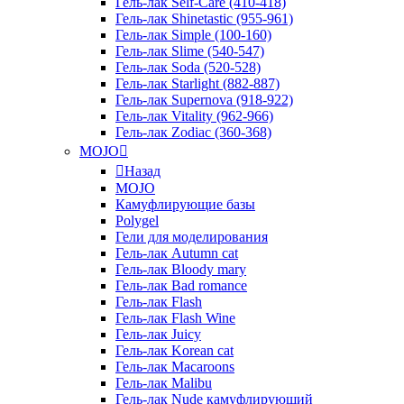
Гель-лак Self-Care (410-418)
Гель-лак Shinetastic (955-961)
Гель-лак Simple (100-160)
Гель-лак Slime (540-547)
Гель-лак Soda (520-528)
Гель-лак Starlight (882-887)
Гель-лак Supernova (918-922)
Гель-лак Vitality (962-966)
Гель-лак Zodiac (360-368)
MOJO
Назад
MOJO
Камуфлирующие базы
Polygel
Гели для моделирования
Гель-лак Autumn cat
Гель-лак Bloody mary
Гель-лак Bad romance
Гель-лак Flash
Гель-лак Flash Wine
Гель-лак Juicy
Гель-лак Korean cat
Гель-лак Macaroons
Гель-лак Malibu
Гель-лак Nude камуфлирующий