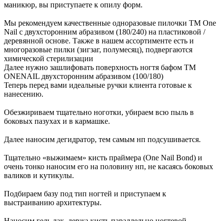
маникюр, вы приступаете к опилу форм.
⠀
Мы рекомендуем качественные одноразовые пилочки TM One
Nail с двухсторонним абразивом (180/240) на пластиковой /
деревянной основе. Также в нашем ассортименте есть и
многоразовые пилки (зигзаг, полумесяц), подвергаются
химической стерилизации
Далее нужно зашлифовать поверхность ногтя бафом TM
ONENAIL двухсторонним абразивом (100/180)
Теперь перед вами идеальные ручки клиента готовые к
нанесению.
⠀
Обезжириваем тщательно ноготки, убираем всю пыль в
боковых пазухах и в кармашке.
⠀
Далее наносим дегидратор, тем самым нп подсушивается.
⠀
Тщательно «выжимаем» кисть праймера (One Nail Bond) и
очень тонко наносим его на половину нп, не касаясь боковых
валиков и кутикулы.
⠀
Подбираем базу под тип ногтей и приступаем к
выстраиванию архитектуры.
⠀
Наносим гель лак, держа кисть параллельно ногтевой