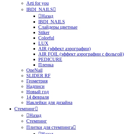
Arti for you
IBDI_NAILS
Назад
IBDI_NAILS
Слайдеры цветные
Stiker
Colorful
LUX
AIR (эффект аэрографии)
AIR FOIL (эффект аэрографии с фольгой)
PEDICURE
Пленка
OneNail
SLIDER RF
Геометрия
Надписи
Новый год
14 февраля
Наклейки для дизайна
Стемпинг
Назад
Стемпинг
Плитки для стемпинга
Назад