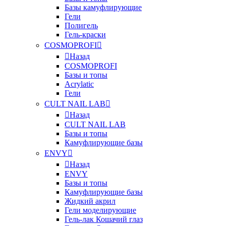
Базы камуфлирующие
Гели
Полигель
Гель-краски
COSMOPROFI
Назад
COSMOPROFI
Базы и топы
Acrylatic
Гели
CULT NAIL LAB
Назад
CULT NAIL LAB
Базы и топы
Камуфлирующие базы
ENVY
Назад
ENVY
Базы и топы
Камуфлирующие базы
Жидкий акрил
Гели моделирующие
Гель-лак Кошачий глаз