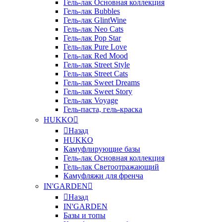
Гель-лак Основная коллекция
Гель-лак Bubbles
Гель-лак GlintWine
Гель-лак Neo Cats
Гель-лак Pop Star
Гель-лак Pure Love
Гель-лак Red Mood
Гель-лак Street Style
Гель-лак Street Cats
Гель-лак Sweet Dreams
Гель-лак Sweet Story
Гель-лак Voyage
Гель-паста, гель-краска
HUKKO
Назад
HUKKO
Камуфлирующие базы
Гель-лак Основная коллекция
Гель-лак Светоотражающий
Камуфляжи для френча
IN'GARDEN
Назад
IN'GARDEN
Базы и топы