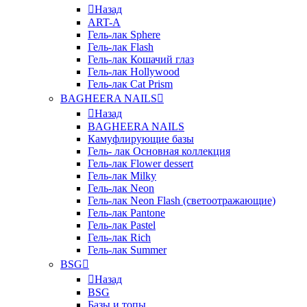
Назад
ART-A
Гель-лак Sphere
Гель-лак Flash
Гель-лак Кошачий глаз
Гель-лак Hollywood
Гель-лак Cat Prism
BAGHEERA NAILS
Назад
BAGHEERA NAILS
Камуфлирующие базы
Гель- лак Основная коллекция
Гель-лак Flower dessert
Гель-лак Milky
Гель-лак Neon
Гель-лак Neon Flash (светоотражающие)
Гель-лак Pantone
Гель-лак Pastel
Гель-лак Rich
Гель-лак Summer
BSG
Назад
BSG
Базы и топы