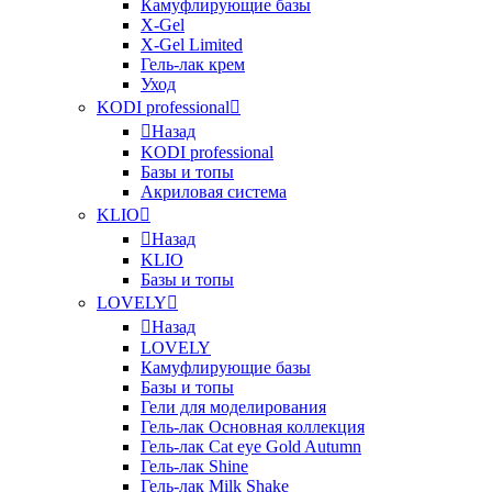
Камуфлирующие базы
X-Gel
X-Gel Limited
Гель-лак крем
Уход
KODI professional
Назад
KODI professional
Базы и топы
Акриловая система
KLIO
Назад
KLIO
Базы и топы
LOVELY
Назад
LOVELY
Камуфлирующие базы
Базы и топы
Гели для моделирования
Гель-лак Основная коллекция
Гель-лак Cat eye Gold Autumn
Гель-лак Shine
Гель-лак Milk Shake