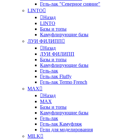
Гель-лак "Северное сияние"
LINTO
Назад
LINTO
Базы и топы
Камуфлирующие базы
ЛУИ ФИЛИПП
Назад
ЛУИ ФИЛИПП
Базы и топы
Камуфлирующие базы
Гель-лак
Гель-лак Fluffy
Гель-лак Termo French
MAX
Назад
MAX
Базы и топы
Камуфлирующие базы
Гель-лак
Гель-лак Камуфляж
Гели для моделирования
MILK