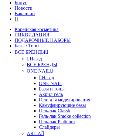
Бонус
Новости
Вакансии
Корейская косметика
ЛИКВИДАЦИЯ
ПОДАРОЧНЫЕ НАБОРЫ
Базы / Топы
ВСЕ БРЕНДЫ
Назад
ВСЕ БРЕНДЫ
ONE NAIL
Назад
ONE NAIL
Базы и топы
Акрил-гель
Гели для моделирования
Камуфлирующие базы
Гель-лак Classic
Гель-лак Smoke collection
Гель-лак Platinum
Слайдеры
ART-A