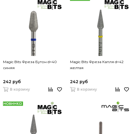
Magic Bits Фреза Бутон d=40
Magic Bits Фреза Капля d=42
синяя
желтая
242 руб
242 руб
В корзину
В корзину