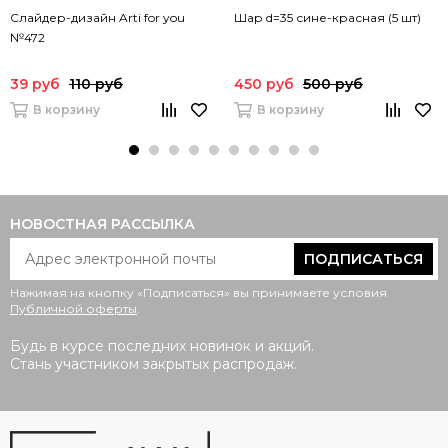
Слайдер-дизайн Arti for you
Шар d=35 сине-красная (5 шт)
№472
39 руб
110 руб
450 руб
500 руб
В корзину
В корзину
НОВОСТНАЯ РАССЫЛКА
ПОДПИСАТЬСЯ
Нажимая на кнопку «Подписаться» вы принимаете условия
Публичной оферты
.
Будь в курсе последних новинок и акций.
Стань участником закрытых распродаж.