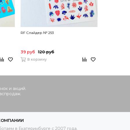
RF Слайдер № 253
RF Слайдер №
39 руб
120 руб
39 руб
120 
В корзину
В корзину
нок и акций.
распродаж.
КОМПАНИИ
отаем в Екатеринбурге с 2007 года.