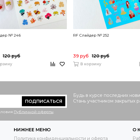
йдер № 246
RF Слайдер № 252
120 руб
39 руб
120 руб
орзину
В корзину
Будь в курсе последних нови
Стань участником закрытых 
ПОДПИСАТЬСЯ
условия
Публичной оферты
.
НИЖНЕЕ МЕНЮ
О 
Политика конфиденциальности и оферта
Раб