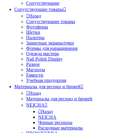
Сопутствующие
Сопутствующие товары
Назад
Сопутствующие товары
Фотофоны
Щетки
Палитры
Защитные экраны/очки
Формы для наращивания
Одежда мастера
Nail Polish Display
Разное
Магниты
Емкости
Учебная продукция
Материалы для ресниц и бровей
Назад
Материалы для ресниц и бровей
NEICHA
Назад
NEICHA
Черные ресницы
Расходные материалы