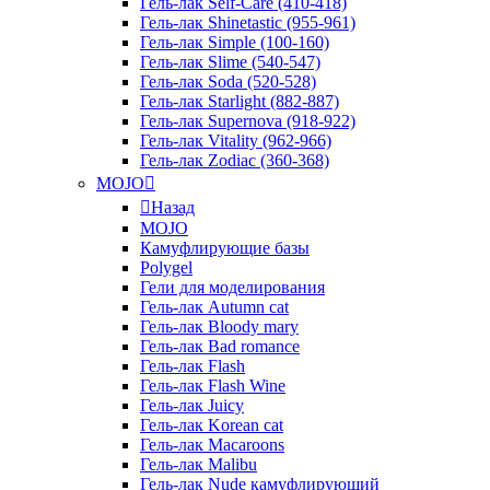
Гель-лак Self-Care (410-418)
Гель-лак Shinetastic (955-961)
Гель-лак Simple (100-160)
Гель-лак Slime (540-547)
Гель-лак Soda (520-528)
Гель-лак Starlight (882-887)
Гель-лак Supernova (918-922)
Гель-лак Vitality (962-966)
Гель-лак Zodiac (360-368)
MOJO
Назад
MOJO
Камуфлирующие базы
Polygel
Гели для моделирования
Гель-лак Autumn cat
Гель-лак Bloody mary
Гель-лак Bad romance
Гель-лак Flash
Гель-лак Flash Wine
Гель-лак Juicy
Гель-лак Korean cat
Гель-лак Macaroons
Гель-лак Malibu
Гель-лак Nude камуфлирующий