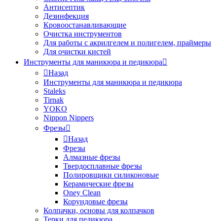
Антисептик
Дезинфекция
Кровоостанавливающие
Очистка инструментов
Для работы с акрилгелем и полигелем, праймеры
Для очистки кистей
Инструменты для маникюра и педикюра
Назад
Инструменты для маникюра и педикюра
Staleks
Tirnak
YOKO
Nippon Nippers
Фрезы
Назад
Фрезы
Алмазные фрезы
Твердосплавные фрезы
Полировщики силиконовые
Керамические фрезы
Oney Clean
Корундовые фрезы
Колпачки, основы для колпачков
Терки для педикюра