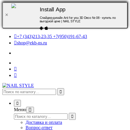
Install App
Слайдер-дизайн Arti for you 3D Deco № 08 - купить по
выгодной цене | NAIL STYLE
+7 (343)213-23-35 +7(950)191-67-43
shop@ekb-ns.ru
Меню
Доставка и оплата
Вопрос-ответ