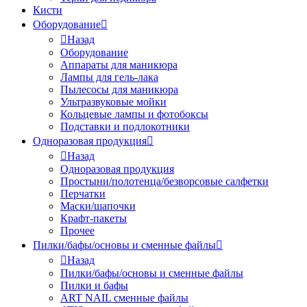
Кисти
Оборудование
Назад
Оборудование
Аппараты для маникюра
Лампы для гель-лака
Пылесосы для маникюра
Ультразвуковые мойки
Кольцевые лампы и фотобоксы
Подставки и подлокотники
Одноразовая продукция
Назад
Одноразовая продукция
Простыни/полотенца/безворсовые салфетки
Перчатки
Маски/шапочки
Крафт-пакеты
Прочее
Пилки/бафы/основы и сменные файлы
Назад
Пилки/бафы/основы и сменные файлы
Пилки и бафы
ART NAIL сменные файлы