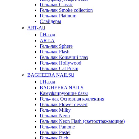
Гель-лак Classic
Гель-лак Smoke collection
Гель-лак Platinum
Слайдеры
ART-A
Назад
ART-A
Гель-лак Sphere
Гель-лак Flash
Гель-лак Кошачий глаз
Гель-лак Hollywood
Гель-лак Cat Prism
BAGHEERA NAILS
Назад
BAGHEERA NAILS
Камуфлирующие базы
Гель- лак Основная коллекция
Гель-лак Flower dessert
Гель-лак Milky
Гель-лак Neon
Гель-лак Neon Flash (светоотражающие)
Гель-лак Pantone
Гель-лак Pastel
Гель-лак Rich