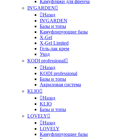
Камуфляжи для френча
IN'GARDEN
Назад
IN'GARDEN
Базы и топы
Камуфлирующие базы
X-Gel
X-Gel Limited
Гель-лак крем
Уход
KODI professional
Назад
KODI professional
Базы и топы
Акриловая система
KLIO
Назад
KLIO
Базы и топы
LOVELY
Назад
LOVELY
Камуфлирующие базы