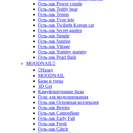
Гель-лак Power couple
Гель-лак Teddy bear
Гель-лак Tennis
Гель-лак Tvoe leto
Гель-лак Twilight Korean cat
Гель-лак Secret garden
Гель-лак Simple
Гель-лак Sunrise
Гель-лак Vitrage
Гель-лак Yummy gummy
Гель-лак Pearl flash
MOODNAIL
Назад
MOODNAIL
Базы и топы
3D Gel
Камуфлирующие базы
Гели для моделирования
Гель-лак Основная коллекция
Гель-лак Berries
Гель-лак Camouflage
Гель-лак Early Fall
Гель-лак Fresh
Гель-лак Glitch