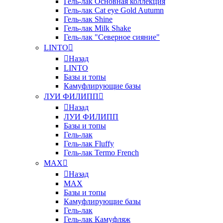
Гель-лак Основная коллекция
Гель-лак Cat eye Gold Autumn
Гель-лак Shine
Гель-лак Milk Shake
Гель-лак "Северное сияние"
LINTO
Назад
LINTO
Базы и топы
Камуфлирующие базы
ЛУИ ФИЛИПП
Назад
ЛУИ ФИЛИПП
Базы и топы
Гель-лак
Гель-лак Fluffy
Гель-лак Termo French
MAX
Назад
MAX
Базы и топы
Камуфлирующие базы
Гель-лак
Гель-лак Камуфляж