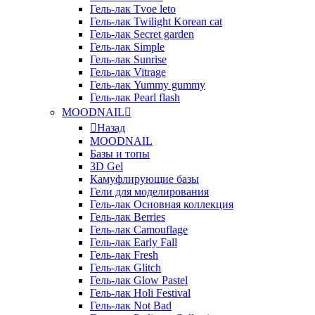
Гель-лак Tvoe leto
Гель-лак Twilight Korean cat
Гель-лак Secret garden
Гель-лак Simple
Гель-лак Sunrise
Гель-лак Vitrage
Гель-лак Yummy gummy
Гель-лак Pearl flash
MOODNAIL
Назад
MOODNAIL
Базы и топы
3D Gel
Камуфлирующие базы
Гели для моделирования
Гель-лак Основная коллекция
Гель-лак Berries
Гель-лак Camouflage
Гель-лак Early Fall
Гель-лак Fresh
Гель-лак Glitch
Гель-лак Glow Pastel
Гель-лак Holi Festival
Гель-лак Not Bad