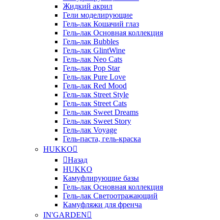
Жидкий акрил
Гели моделирующие
Гель-лак Кошачий глаз
Гель-лак Основная коллекция
Гель-лак Bubbles
Гель-лак GlintWine
Гель-лак Neo Cats
Гель-лак Pop Star
Гель-лак Pure Love
Гель-лак Red Mood
Гель-лак Street Style
Гель-лак Street Cats
Гель-лак Sweet Dreams
Гель-лак Sweet Story
Гель-лак Voyage
Гель-паста, гель-краска
HUKKO
Назад
HUKKO
Камуфлирующие базы
Гель-лак Основная коллекция
Гель-лак Светоотражающий
Камуфляжи для френча
IN'GARDEN