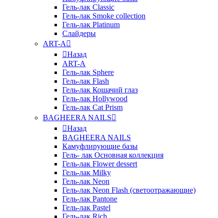
Гель-лак Classic
Гель-лак Smoke collection
Гель-лак Platinum
Слайдеры
ART-A
Назад
ART-A
Гель-лак Sphere
Гель-лак Flash
Гель-лак Кошачий глаз
Гель-лак Hollywood
Гель-лак Cat Prism
BAGHEERA NAILS
Назад
BAGHEERA NAILS
Камуфлирующие базы
Гель- лак Основная коллекция
Гель-лак Flower dessert
Гель-лак Milky
Гель-лак Neon
Гель-лак Neon Flash (светоотражающие)
Гель-лак Pantone
Гель-лак Pastel
Гель-лак Rich