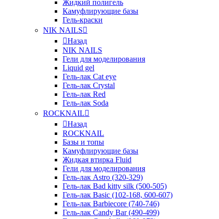
Жидкий полигель
Камуфлирующие базы
Гель-краски
NIK NAILS
Назад
NIK NAILS
Гели для моделирования
Liquid gel
Гель-лак Cat eye
Гель-лак Crystal
Гель-лак Red
Гель-лак Soda
ROCKNAIL
Назад
ROCKNAIL
Базы и топы
Камуфлирующие базы
Жидкая втирка Fluid
Гели для моделирования
Гель-лак Astro (320-329)
Гель-лак Bad kitty silk (500-505)
Гель-лак Basic (102-168, 600-607)
Гель-лак Barbiecore (740-746)
Гель-лак Candy Bar (490-499)