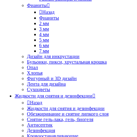
Фианиты
Назад
Фианиты
2 мм
3 мм
4 мм
5 мм
6 мм
7 мм
Дизайн для инкрустации
Бульонки, пикси, хрустальная крошка
Опал
Хлопья
Фигурный и 3D дизайн
Лента для дизайна
Сухоцветы
Жидкости для снятия и дезинфекции
Назад
Жидкости для снятия и дезинфекции
Обезжиривание и снятие липкого слоя
Снятие гель-лака, гель, биогеля
Антисептик
Дезинфекция
Кровоостанавливающие