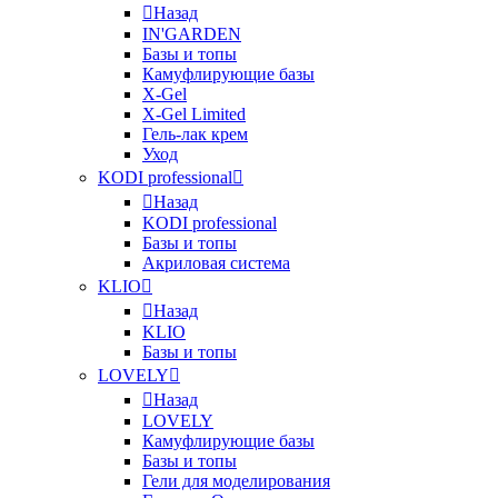
Назад
IN'GARDEN
Базы и топы
Камуфлирующие базы
X-Gel
X-Gel Limited
Гель-лак крем
Уход
KODI professional
Назад
KODI professional
Базы и топы
Акриловая система
KLIO
Назад
KLIO
Базы и топы
LOVELY
Назад
LOVELY
Камуфлирующие базы
Базы и топы
Гели для моделирования