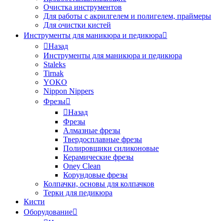
Очистка инструментов
Для работы с акрилгелем и полигелем, праймеры
Для очистки кистей
Инструменты для маникюра и педикюра
Назад
Инструменты для маникюра и педикюра
Staleks
Tirnak
YOKO
Nippon Nippers
Фрезы
Назад
Фрезы
Алмазные фрезы
Твердосплавные фрезы
Полировщики силиконовые
Керамические фрезы
Oney Clean
Корундовые фрезы
Колпачки, основы для колпачков
Терки для педикюра
Кисти
Оборудование