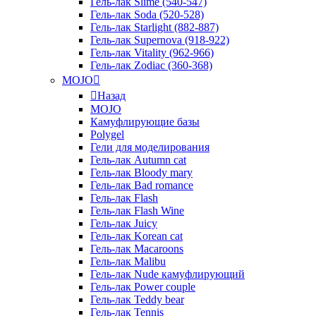
Гель-лак Slime (540-547)
Гель-лак Soda (520-528)
Гель-лак Starlight (882-887)
Гель-лак Supernova (918-922)
Гель-лак Vitality (962-966)
Гель-лак Zodiac (360-368)
MOJO
Назад
MOJO
Камуфлирующие базы
Polygel
Гели для моделирования
Гель-лак Autumn cat
Гель-лак Bloody mary
Гель-лак Bad romance
Гель-лак Flash
Гель-лак Flash Wine
Гель-лак Juicy
Гель-лак Korean cat
Гель-лак Macaroons
Гель-лак Malibu
Гель-лак Nude камуфлирующий
Гель-лак Power couple
Гель-лак Teddy bear
Гель-лак Tennis