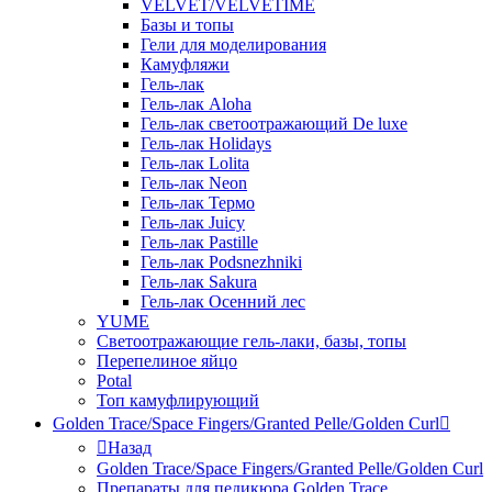
VELVET/VELVETIME
Базы и топы
Гели для моделирования
Камуфляжи
Гель-лак
Гель-лак Aloha
Гель-лак светоотражающий De luxe
Гель-лак Holidays
Гель-лак Lolita
Гель-лак Neon
Гель-лак Термо
Гель-лак Juicy
Гель-лак Pastille
Гель-лак Podsnezhniki
Гель-лак Sakura
Гель-лак Осенний лес
YUME
Светоотражающие гель-лаки, базы, топы
Перепелиное яйцо
Potal
Топ камуфлирующий
Golden Trace/Space Fingers/Granted Pelle/Golden Curl
Назад
Golden Trace/Space Fingers/Granted Pelle/Golden Curl
Препараты для педикюра Golden Trace