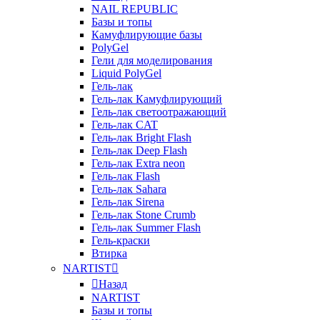
NAIL REPUBLIC
Базы и топы
Камуфлирующие базы
PolyGel
Гели для моделирования
Liquid PolyGel
Гель-лак
Гель-лак Камуфлирующий
Гель-лак светоотражающий
Гель-лак CAT
Гель-лак Bright Flash
Гель-лак Deep Flash
Гель-лак Extra neon
Гель-лак Flash
Гель-лак Sahara
Гель-лак Sirena
Гель-лак Stone Crumb
Гель-лак Summer Flash
Гель-краски
Втирка
NARTIST
Назад
NARTIST
Базы и топы