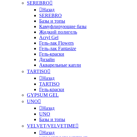
SEREBRO
Назад
SEREBRO
Базы и топы
Камуфлирующие базы
Жидкий полигель
Acryl Gel
Гель-лак Flowers
Гель-лак Fantasize
Гель-краски
Дизайн
Акварельные капли
TARTISO
Назад
TARTISO
Гель-краски
GYPSUM GEL
UNO
Назад
UNO
Базы и топы
VELVET/VELVETIME
Назад