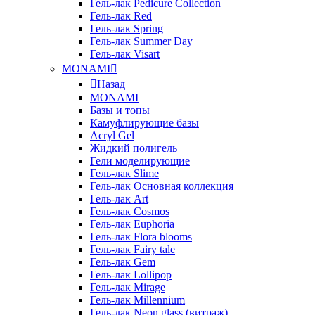
Гель-лак Pedicure Collection
Гель-лак Red
Гель-лак Spring
Гель-лак Summer Day
Гель-лак Visart
MONAMI
Назад
MONAMI
Базы и топы
Камуфлирующие базы
Acryl Gel
Жидкий полигель
Гели моделирующие
Гель-лак Slime
Гель-лак Основная коллекция
Гель-лак Art
Гель-лак Cosmos
Гель-лак Euphoria
Гель-лак Flora blooms
Гель-лак Fairy tale
Гель-лак Gem
Гель-лак Lollipop
Гель-лак Mirage
Гель-лак Millennium
Гель-лак Neon glass (витраж)