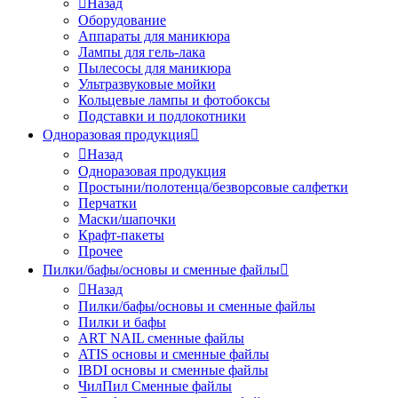
Назад
Оборудование
Аппараты для маникюра
Лампы для гель-лака
Пылесосы для маникюра
Ультразвуковые мойки
Кольцевые лампы и фотобоксы
Подставки и подлокотники
Одноразовая продукция
Назад
Одноразовая продукция
Простыни/полотенца/безворсовые салфетки
Перчатки
Маски/шапочки
Крафт-пакеты
Прочее
Пилки/бафы/основы и сменные файлы
Назад
Пилки/бафы/основы и сменные файлы
Пилки и бафы
ART NAIL сменные файлы
ATIS основы и сменные файлы
IBDI основы и сменные файлы
ЧилПил Сменные файлы