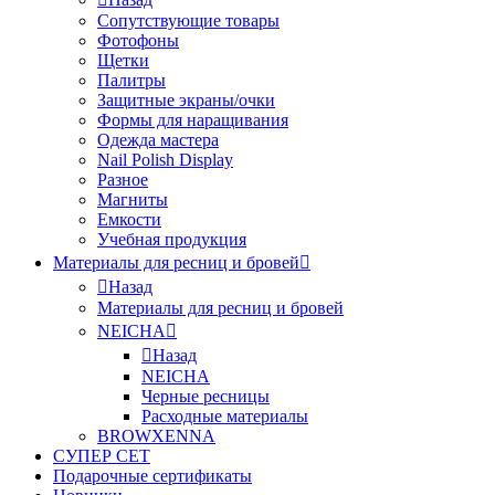
Сопутствующие товары
Фотофоны
Щетки
Палитры
Защитные экраны/очки
Формы для наращивания
Одежда мастера
Nail Polish Display
Разное
Магниты
Емкости
Учебная продукция
Материалы для ресниц и бровей
Назад
Материалы для ресниц и бровей
NEICHA
Назад
NEICHA
Черные ресницы
Расходные материалы
BROWXENNA
СУПЕР СЕТ
Подарочные сертификаты