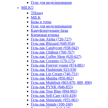
Гели для моделирования
MILK
Назад
MILK
Базы и топы
Гели для моделирования
Камуфлирующие базы
Кремовая втирка
Гель-лак Aloha (720-727)
Гель-лак Blizzard (949-954)
Гель-лак Candycore (938-942)
Гель-лак Chillout (760-767)
Гель-лак Coffee Shop (620-627)
Гель-лак Ceramix (170-175)
Гель-лак Forever young (874-881)
Гель-лак Flashtonite 923-930
Гель-лак Lip Cream (740-751)
Гель-лак Mamba (856-862)
Гель-лак Multifruit (863-870, 889, 890)
Гель-лак PYNK (846-855)
Гель-лак True Blue (894-901)
Гель-лак Self-Care (410-418)
Гель-лак Shinetastic (955-961)
Гель-лак Simple (100-160)