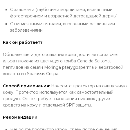
С заломами (глубокими морщинами, вызванными
фотостарением и возрастной деградацией дермы)
С пигментными пятнами, вызванными различными
заболеваниями
Как он работает?
Обновление и детоксикация кожи достигается за счет
альфа глюкана из цветущего гриба Candida Saitona,
пептидов из семян Moringa pterygosperma и вератровой
кислоты из Sparassis Crispa.
Способ применения:
Нанесите протектор на очищенную
кожу. Протектор используется как самостоятельный
продукт. Он не требует нанесения никаких других
средств на кожу и отдельной SPF защиты.
Рекомендации
Наносите протектор утром, сразу после очищения