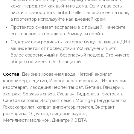
кожи, перед тем как выйти из дома. Если у вас есть
лифтинг сыворотка Granted Pelle, наносите ее на ночь,
а протектор используйте как дневной крем.
Протектор снимает воспаление с прыщей. Нанесите
его точечно на прыщи на 15 минут и смойте.
Содержит ингредиенты, которые будут защищать ДНК
ваших клеток от последствий УФ излучения. Это
более современный и безопасный подход. Это ничего
общего не имеет с SPF защитой.
Состав:
Деионизированная вода, Натрий акрилат
кополимер, лецитин, Изононаноат изононил, Изостеарил
изостеарат, Изодецил неопентаноат, Бетаин, Глицерин,
экстракт Sparassis crispa, Сквалан, Гидролизат экстракта
Candida saitoana, Экстракт семян Moringa pterygosperma,
Гексакаприлат, капрат дипентаэритритол, Экстракт
розмарина, Отдушка, глицерил лаурат,
Метилизотиазолинон, Динатрий ЭДТА