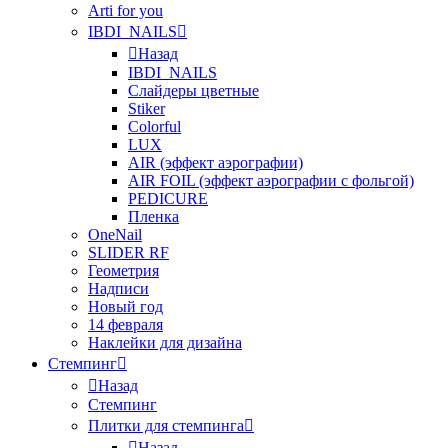
Arti for you
IBDI_NAILS
Назад
IBDI_NAILS
Слайдеры цветные
Stiker
Colorful
LUX
AIR (эффект аэрографии)
AIR FOIL (эффект аэрографии с фольгой)
PEDICURE
Пленка
OneNail
SLIDER RF
Геометрия
Надписи
Новый год
14 февраля
Наклейки для дизайна
Стемпинг
Назад
Стемпинг
Плитки для стемпинга
Назад