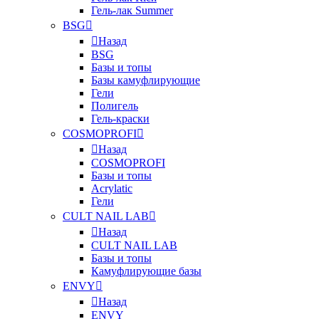
Гель-лак Summer
BSG
Назад
BSG
Базы и топы
Базы камуфлирующие
Гели
Полигель
Гель-краски
COSMOPROFI
Назад
COSMOPROFI
Базы и топы
Acrylatic
Гели
CULT NAIL LAB
Назад
CULT NAIL LAB
Базы и топы
Камуфлирующие базы
ENVY
Назад
ENVY