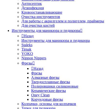
Антисептик
Дезинфекция
Кровоостанавливающие
Очистка инструментов
Для работы с акрилгелем и полигелем, праймеры
Для очистки кистей
Инструменты для маникюра и педикюра
Назад
Инструменты для маникюра и педикюра
Staleks
Tirnak
YOKO
Nippon Nippers
Фрезы
Назад
Фрезы
Алмазные фрезы
Твердосплавные фрезы
Полировщики силиконовые
Керамические фрезы
Oney Clean
Корундовые фрезы
Колпачки, основы для колпачков
Терки для педикюра