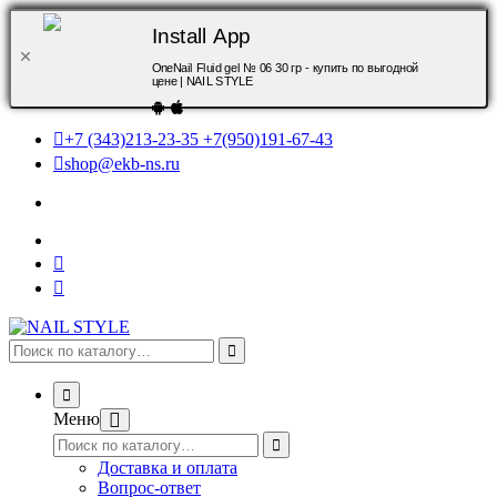
Install App
OneNail Fluid gel № 06 30 гр - купить по выгодной
цене | NAIL STYLE
+7 (343)213-23-35 +7(950)191-67-43
shop@ekb-ns.ru
Меню
Доставка и оплата
Вопрос-ответ