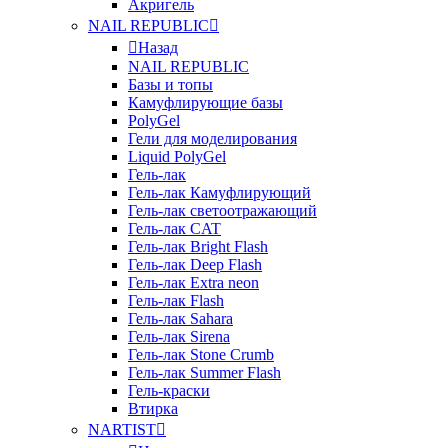
Акригель
NAIL REPUBLIC
Назад
NAIL REPUBLIC
Базы и топы
Камуфлирующие базы
PolyGel
Гели для моделирования
Liquid PolyGel
Гель-лак
Гель-лак Камуфлирующий
Гель-лак светоотражающий
Гель-лак CAT
Гель-лак Bright Flash
Гель-лак Deep Flash
Гель-лак Extra neon
Гель-лак Flash
Гель-лак Sahara
Гель-лак Sirena
Гель-лак Stone Crumb
Гель-лак Summer Flash
Гель-краски
Втирка
NARTIST