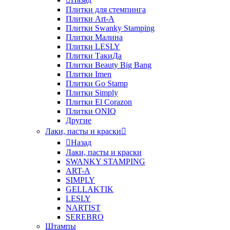
Плитки для стемпинга
Плитки Art-A
Плитки Swanky Stamping
Плитки Малина
Плитки LESLY
Плитки ТакиДа
Плитки Beauty Big Bang
Плитки Imen
Плитки Go Stamp
Плитки Simply
Плитки El Corazon
Плитки ONIQ
Другие
Лаки, пасты и краски
Назад
Лаки, пасты и краски
SWANKY STAMPING
ART-A
SIMPLY
GELLAKTIK
LESLY
NARTIST
SEREBRO
Штампы