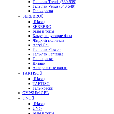
Гель-лак Trends (530-539)
Гель-лак Venus (540-549)
Гель-краска
SEREBRO
Назад
SEREBRO
Базы и топы
Камуфлирующие базы
Жидкий полигель
Acryl Gel
Гель-лак Flowers
Гель-лак Fantasize
Гель-краски
Дизайн
Акварельные капли
TARTISO
Назад
TARTISO
Гель-краски
GYPSUM GEL
UNO
Назад
UNO
Базы и топы