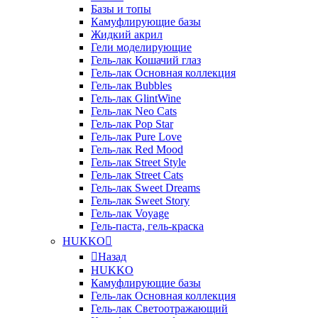
Базы и топы
Камуфлирующие базы
Жидкий акрил
Гели моделирующие
Гель-лак Кошачий глаз
Гель-лак Основная коллекция
Гель-лак Bubbles
Гель-лак GlintWine
Гель-лак Neo Cats
Гель-лак Pop Star
Гель-лак Pure Love
Гель-лак Red Mood
Гель-лак Street Style
Гель-лак Street Cats
Гель-лак Sweet Dreams
Гель-лак Sweet Story
Гель-лак Voyage
Гель-паста, гель-краска
HUKKO
Назад
HUKKO
Камуфлирующие базы
Гель-лак Основная коллекция
Гель-лак Светоотражающий