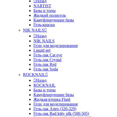
Назад
NARTIST
Базы и топы
Жидкий полигель
Камуфлирующие базы
Гель-краски
NIK NAILS
Назад
NIK NAILS
Гели для моделирования
Liquid gel
Гель-лак Cat eye
Гель-лак Crystal
Гель-лак Red
Гель-лак Soda
ROCKNAIL
Назад
ROCKNAIL
Базы и топы
Камуфлирующие базы
Жидкая втирка Fluid
Гели для моделирования
Гель-лак Astro (320-329)
Гель-лак Bad kitty silk (500-505)