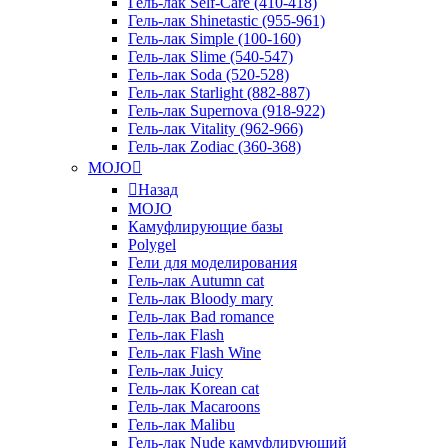
Гель-лак Self-Care (410-418)
Гель-лак Shinetastic (955-961)
Гель-лак Simple (100-160)
Гель-лак Slime (540-547)
Гель-лак Soda (520-528)
Гель-лак Starlight (882-887)
Гель-лак Supernova (918-922)
Гель-лак Vitality (962-966)
Гель-лак Zodiac (360-368)
MOJO
Назад
MOJO
Камуфлирующие базы
Polygel
Гели для моделирования
Гель-лак Autumn cat
Гель-лак Bloody mary
Гель-лак Bad romance
Гель-лак Flash
Гель-лак Flash Wine
Гель-лак Juicy
Гель-лак Korean cat
Гель-лак Macaroons
Гель-лак Malibu
Гель-лак Nude камуфлирующий