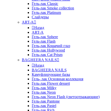
Гель-лак Classic
Гель-лак Smoke collection
Гель-лак Platinum
Слайдеры
ART-A
Назад
ART-A
Гель-лак Sphere
Гель-лак Flash
Гель-лак Кошачий глаз
Гель-лак Hollywood
Гель-лак Cat Prism
BAGHEERA NAILS
Назад
BAGHEERA NAILS
Камуфлирующие базы
Гель- лак Основная коллекция
Гель-лак Flower dessert
Гель-лак Milky
Гель-лак Neon
Гель-лак Neon Flash (светоотражающие)
Гель-лак Pantone
Гель-лак Pastel
Гель-лак Rich