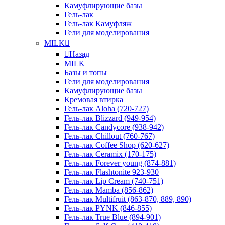
Камуфлирующие базы
Гель-лак
Гель-лак Камуфляж
Гели для моделирования
MILK
Назад
MILK
Базы и топы
Гели для моделирования
Камуфлирующие базы
Кремовая втирка
Гель-лак Aloha (720-727)
Гель-лак Blizzard (949-954)
Гель-лак Candycore (938-942)
Гель-лак Chillout (760-767)
Гель-лак Coffee Shop (620-627)
Гель-лак Ceramix (170-175)
Гель-лак Forever young (874-881)
Гель-лак Flashtonite 923-930
Гель-лак Lip Cream (740-751)
Гель-лак Mamba (856-862)
Гель-лак Multifruit (863-870, 889, 890)
Гель-лак PYNK (846-855)
Гель-лак True Blue (894-901)