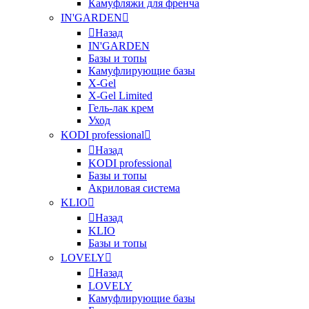
Камуфляжи для френча
IN'GARDEN
Назад
IN'GARDEN
Базы и топы
Камуфлирующие базы
X-Gel
X-Gel Limited
Гель-лак крем
Уход
KODI professional
Назад
KODI professional
Базы и топы
Акриловая система
KLIO
Назад
KLIO
Базы и топы
LOVELY
Назад
LOVELY
Камуфлирующие базы