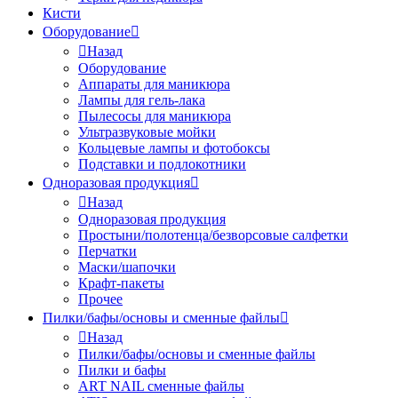
Кисти
Оборудование
Назад
Оборудование
Аппараты для маникюра
Лампы для гель-лака
Пылесосы для маникюра
Ультразвуковые мойки
Кольцевые лампы и фотобоксы
Подставки и подлокотники
Одноразовая продукция
Назад
Одноразовая продукция
Простыни/полотенца/безворсовые салфетки
Перчатки
Маски/шапочки
Крафт-пакеты
Прочее
Пилки/бафы/основы и сменные файлы
Назад
Пилки/бафы/основы и сменные файлы
Пилки и бафы
ART NAIL сменные файлы