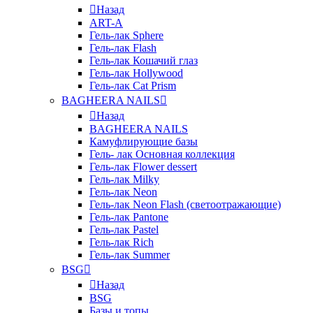
Назад
ART-A
Гель-лак Sphere
Гель-лак Flash
Гель-лак Кошачий глаз
Гель-лак Hollywood
Гель-лак Cat Prism
BAGHEERA NAILS
Назад
BAGHEERA NAILS
Камуфлирующие базы
Гель- лак Основная коллекция
Гель-лак Flower dessert
Гель-лак Milky
Гель-лак Neon
Гель-лак Neon Flash (светоотражающие)
Гель-лак Pantone
Гель-лак Pastel
Гель-лак Rich
Гель-лак Summer
BSG
Назад
BSG
Базы и топы