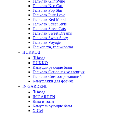
Гель-лак GlintWine
Гель-лак Neo Cats
Гель-лак Pop Star
Гель-лак Pure Love
Гель-лак Red Mood
Гель-лак Street Style
Гель-лак Street Cats
Гель-лак Sweet Dreams
Гель-лак Sweet Story
Гель-лак Voyage
Гель-паста, гель-краска
HUKKO
Назад
HUKKO
Камуфлирующие базы
Гель-лак Основная коллекция
Гель-лак Светоотражающий
Камуфляжи для френча
IN'GARDEN
Назад
IN'GARDEN
Базы и топы
Камуфлирующие базы
X-Gel