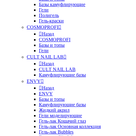
Базы камуфлирующие
Гели
Полигель
Гель-краски
COSMOPROFI
Назад
COSMOPROFI
Базы и топы
Гели
CULT NAIL LAB
Назад
CULT NAIL LAB
Камуфлирующие базы
ENVY
Назад
ENVY
Базы и топы
Камуфлирующие базы
Жидкий акрил
Гели моделирующие
Гель-лак Кошачий глаз
Гель-лак Основная коллекция
Гель-лак Bubbles