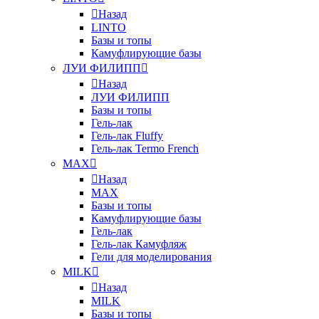
Назад
LINTO
Базы и топы
Камуфлирующие базы
ЛУИ ФИЛИПП
Назад
ЛУИ ФИЛИПП
Базы и топы
Гель-лак
Гель-лак Fluffy
Гель-лак Termo French
MAX
Назад
MAX
Базы и топы
Камуфлирующие базы
Гель-лак
Гель-лак Камуфляж
Гели для моделирования
MILK
Назад
MILK
Базы и топы