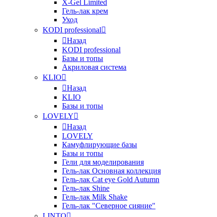
X-Gel Limited
Гель-лак крем
Уход
KODI professional
Назад
KODI professional
Базы и топы
Акриловая система
KLIO
Назад
KLIO
Базы и топы
LOVELY
Назад
LOVELY
Камуфлирующие базы
Базы и топы
Гели для моделирования
Гель-лак Основная коллекция
Гель-лак Cat eye Gold Autumn
Гель-лак Shine
Гель-лак Milk Shake
Гель-лак "Северное сияние"
LINTO