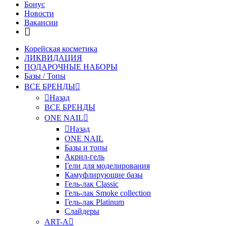
Бонус
Новости
Вакансии
Корейская косметика
ЛИКВИДАЦИЯ
ПОДАРОЧНЫЕ НАБОРЫ
Базы / Топы
ВСЕ БРЕНДЫ
Назад
ВСЕ БРЕНДЫ
ONE NAIL
Назад
ONE NAIL
Базы и топы
Акрил-гель
Гели для моделирования
Камуфлирующие базы
Гель-лак Classic
Гель-лак Smoke collection
Гель-лак Platinum
Слайдеры
ART-A