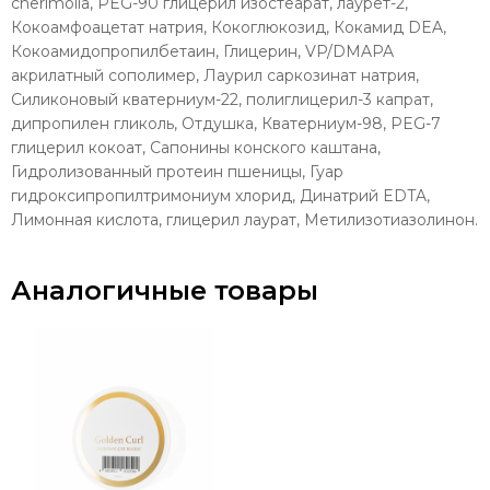
cherimolia, PEG-90 глицерил изостеарат, лаурет-2,
Кокоамфоацетат натрия, Кокоглюкозид, Кокамид DEA,
Кокоамидопропилбетаин, Глицерин, VP/DMAPA
акрилатный сополимер, Лаурил саркозинат натрия,
Силиконовый кватерниум-22, полиглицерил-3 капрат,
дипропилен гликоль, Отдушка, Кватерниум-98, PEG-7
глицерил кокоат, Сапонины конского каштана,
Гидролизованный протеин пшеницы, Гуар
гидроксипропилтримониум хлорид, Динатрий EDTA,
Лимонная кислота, глицерил лаурат, Метилизотиазолинон.
Аналогичные товары