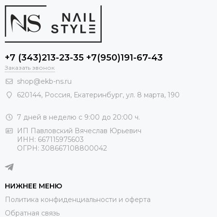
+7 (343)213-23-35 +7(950)191-67-43
Заказать звонок
shop@ekb-ns.ru
620144
,
Россия
, Екатеринбург,
ул. 8 марта, 190
7 дней в неделю с 9:00 до 20:00 ч.
ИП Павловский Вячеслав Юрьевич
ИНН: 667115975603
ОГРН: 308667108800042
НИЖНЕЕ МЕНЮ
Политика конфиденциальности и оферта
Обратная связь