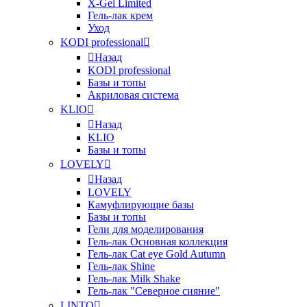
X-Gel Limited
Гель-лак крем
Уход
KODI professional
Назад
KODI professional
Базы и топы
Акриловая система
KLIO
Назад
KLIO
Базы и топы
LOVELY
Назад
LOVELY
Камуфлирующие базы
Базы и топы
Гели для моделирования
Гель-лак Основная коллекция
Гель-лак Cat eye Gold Autumn
Гель-лак Shine
Гель-лак Milk Shake
Гель-лак "Северное сияние"
LINTO