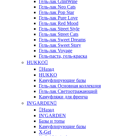
Гель-лак GlintWine
Гель-лак Neo Cats
Гель-лак Pop Star
Гель-лак Pure Love
Гель-лак Red Mood
Гель-лак Street Style
Гель-лак Street Cats
Гель-лак Sweet Dreams
Гель-лак Sweet Story
Гель-лак Voyage
Гель-паста, гель-краска
HUKKO
Назад
HUKKO
Камуфлирующие базы
Гель-лак Основная коллекция
Гель-лак Светоотражающий
Камуфляжи для френча
IN'GARDEN
Назад
IN'GARDEN
Базы и топы
Камуфлирующие базы
X-Gel