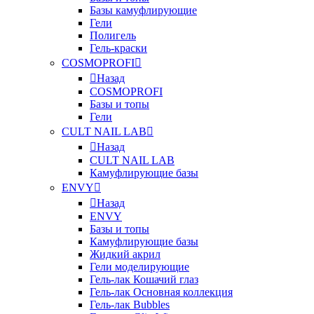
Базы камуфлирующие
Гели
Полигель
Гель-краски
COSMOPROFI
Назад
COSMOPROFI
Базы и топы
Гели
CULT NAIL LAB
Назад
CULT NAIL LAB
Камуфлирующие базы
ENVY
Назад
ENVY
Базы и топы
Камуфлирующие базы
Жидкий акрил
Гели моделирующие
Гель-лак Кошачий глаз
Гель-лак Основная коллекция
Гель-лак Bubbles