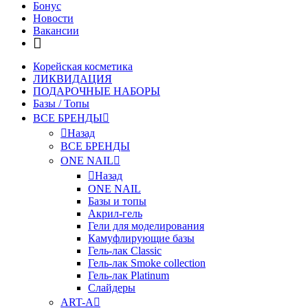
Бонус
Новости
Вакансии
Корейская косметика
ЛИКВИДАЦИЯ
ПОДАРОЧНЫЕ НАБОРЫ
Базы / Топы
ВСЕ БРЕНДЫ
Назад
ВСЕ БРЕНДЫ
ONE NAIL
Назад
ONE NAIL
Базы и топы
Акрил-гель
Гели для моделирования
Камуфлирующие базы
Гель-лак Classic
Гель-лак Smoke collection
Гель-лак Platinum
Слайдеры
ART-A