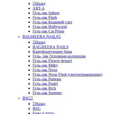
Назад
ART-A
Гель-лак Sphere
Гель-лак Flash
Гель-лак Кошачий глаз
Гель-лак Hollywood
Гель-лак Cat Prism
BAGHEERA NAILS
Назад
BAGHEERA NAILS
Камуфлирующие базы
Гель- лак Основная коллекция
Гель-лак Flower dessert
Гель-лак Milky
Гель-лак Neon
Гель-лак Neon Flash (светоотражающие)
Гель-лак Pantone
Гель-лак Pastel
Гель-лак Rich
Гель-лак Summer
BSG
Назад
BSG
Базы и топы