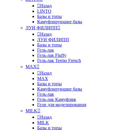
Назад
LINTO
Базы и топы
Камуфлирующие базы
ЛУИ ФИЛИПП
Назад
ЛУИ ФИЛИПП
Базы и топы
Гель-лак
Гель-лак Fluffy
Гель-лак Termo French
MAX
Назад
MAX
Базы и топы
Камуфлирующие базы
Гель-лак
Гель-лак Камуфляж
Гели для моделирования
MILK
Назад
MILK
Базы и топы