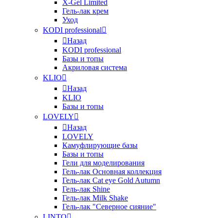
X-Gel Limited
Гель-лак крем
Уход
KODI professional
Назад
KODI professional
Базы и топы
Акриловая система
KLIO
Назад
KLIO
Базы и топы
LOVELY
Назад
LOVELY
Камуфлирующие базы
Базы и топы
Гели для моделирования
Гель-лак Основная коллекция
Гель-лак Cat eye Gold Autumn
Гель-лак Shine
Гель-лак Milk Shake
Гель-лак "Северное сияние"
LINTO