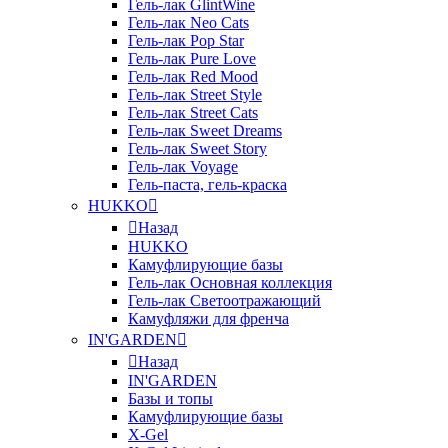
Гель-лак GlintWine
Гель-лак Neo Cats
Гель-лак Pop Star
Гель-лак Pure Love
Гель-лак Red Mood
Гель-лак Street Style
Гель-лак Street Cats
Гель-лак Sweet Dreams
Гель-лак Sweet Story
Гель-лак Voyage
Гель-паста, гель-краска
HUKKO
Назад
HUKKO
Камуфлирующие базы
Гель-лак Основная коллекция
Гель-лак Светоотражающий
Камуфляжи для френча
IN'GARDEN
Назад
IN'GARDEN
Базы и топы
Камуфлирующие базы
X-Gel