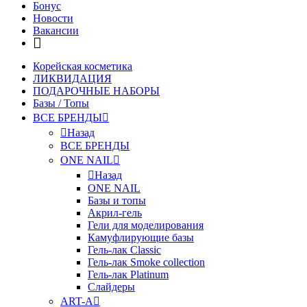
Бонус
Новости
Вакансии
Корейская косметика
ЛИКВИДАЦИЯ
ПОДАРОЧНЫЕ НАБОРЫ
Базы / Топы
ВСЕ БРЕНДЫ
Назад
ВСЕ БРЕНДЫ
ONE NAIL
Назад
ONE NAIL
Базы и топы
Акрил-гель
Гели для моделирования
Камуфлирующие базы
Гель-лак Classic
Гель-лак Smoke collection
Гель-лак Platinum
Слайдеры
ART-A