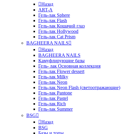
Назад
ART-A
Гель-лак Sphere
Гель-лак Flash
Гель-лак Кошачий глаз
Гель-лак Hollywood
Гель-лак Cat Prism
BAGHEERA NAILS
Назад
BAGHEERA NAILS
Камуфлирующие базы
Гель- лак Основная коллекция
Гель-лак Flower dessert
Гель-лак Milky
Гель-лак Neon
Гель-лак Neon Flash (светоотражающие)
Гель-лак Pantone
Гель-лак Pastel
Гель-лак Rich
Гель-лак Summer
BSG
Назад
BSG
Базы и топы