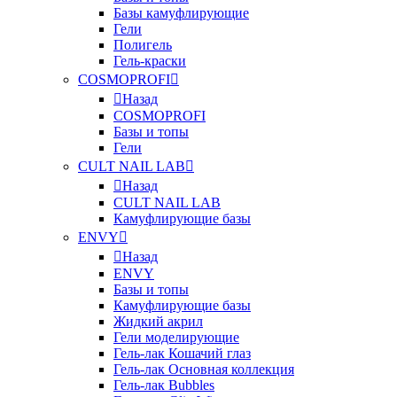
Базы камуфлирующие
Гели
Полигель
Гель-краски
COSMOPROFI
Назад
COSMOPROFI
Базы и топы
Гели
CULT NAIL LAB
Назад
CULT NAIL LAB
Камуфлирующие базы
ENVY
Назад
ENVY
Базы и топы
Камуфлирующие базы
Жидкий акрил
Гели моделирующие
Гель-лак Кошачий глаз
Гель-лак Основная коллекция
Гель-лак Bubbles