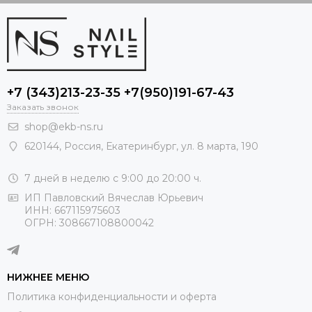
+7 (343)213-23-35 +7(950)191-67-43
Заказать звонок
shop@ekb-ns.ru
620144
,
Россия
, Екатеринбург,
ул. 8 марта, 190
7 дней в неделю с 9:00 до 20:00 ч.
ИП Павловский Вячеслав Юрьевич
ИНН: 667115975603
ОГРН: 308667108800042
НИЖНЕЕ МЕНЮ
Политика конфиденциальности и оферта