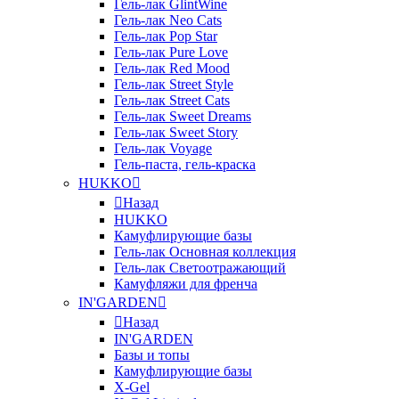
Гель-лак GlintWine
Гель-лак Neo Cats
Гель-лак Pop Star
Гель-лак Pure Love
Гель-лак Red Mood
Гель-лак Street Style
Гель-лак Street Cats
Гель-лак Sweet Dreams
Гель-лак Sweet Story
Гель-лак Voyage
Гель-паста, гель-краска
HUKKO
Назад
HUKKO
Камуфлирующие базы
Гель-лак Основная коллекция
Гель-лак Светоотражающий
Камуфляжи для френча
IN'GARDEN
Назад
IN'GARDEN
Базы и топы
Камуфлирующие базы
X-Gel