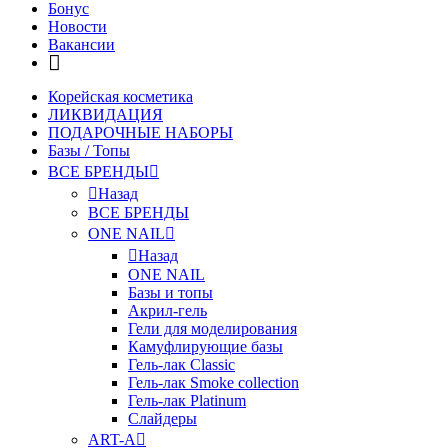
Бонус
Новости
Вакансии
Корейская косметика
ЛИКВИДАЦИЯ
ПОДАРОЧНЫЕ НАБОРЫ
Базы / Топы
ВСЕ БРЕНДЫ
Назад
ВСЕ БРЕНДЫ
ONE NAIL
Назад
ONE NAIL
Базы и топы
Акрил-гель
Гели для моделирования
Камуфлирующие базы
Гель-лак Classic
Гель-лак Smoke collection
Гель-лак Platinum
Слайдеры
ART-A