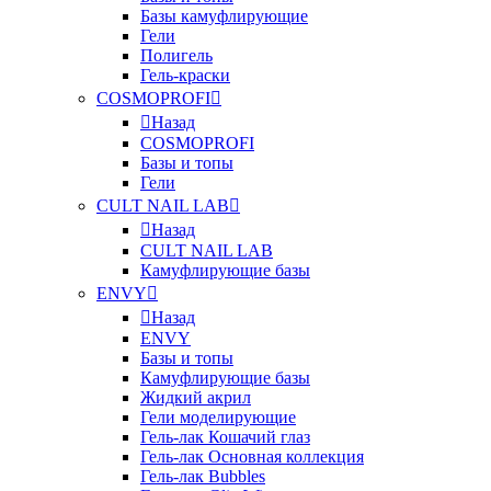
Базы камуфлирующие
Гели
Полигель
Гель-краски
COSMOPROFI
Назад
COSMOPROFI
Базы и топы
Гели
CULT NAIL LAB
Назад
CULT NAIL LAB
Камуфлирующие базы
ENVY
Назад
ENVY
Базы и топы
Камуфлирующие базы
Жидкий акрил
Гели моделирующие
Гель-лак Кошачий глаз
Гель-лак Основная коллекция
Гель-лак Bubbles