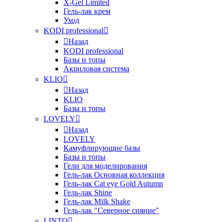
X-Gel Limited
Гель-лак крем
Уход
KODI professional
Назад
KODI professional
Базы и топы
Акриловая система
KLIO
Назад
KLIO
Базы и топы
LOVELY
Назад
LOVELY
Камуфлирующие базы
Базы и топы
Гели для моделирования
Гель-лак Основная коллекция
Гель-лак Cat eye Gold Autumn
Гель-лак Shine
Гель-лак Milk Shake
Гель-лак "Северное сияние"
LINTO