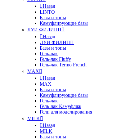
Назад
LINTO
Базы и топы
Камуфлирующие базы
ЛУИ ФИЛИПП
Назад
ЛУИ ФИЛИПП
Базы и топы
Гель-лак
Гель-лак Fluffy
Гель-лак Termo French
MAX
Назад
MAX
Базы и топы
Камуфлирующие базы
Гель-лак
Гель-лак Камуфляж
Гели для моделирования
MILK
Назад
MILK
Базы и топы