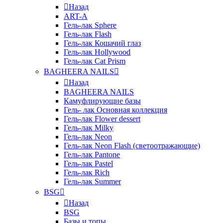
Назад
ART-A
Гель-лак Sphere
Гель-лак Flash
Гель-лак Кошачий глаз
Гель-лак Hollywood
Гель-лак Cat Prism
BAGHEERA NAILS
Назад
BAGHEERA NAILS
Камуфлирующие базы
Гель- лак Основная коллекция
Гель-лак Flower dessert
Гель-лак Milky
Гель-лак Neon
Гель-лак Neon Flash (светоотражающие)
Гель-лак Pantone
Гель-лак Pastel
Гель-лак Rich
Гель-лак Summer
BSG
Назад
BSG
Базы и топы