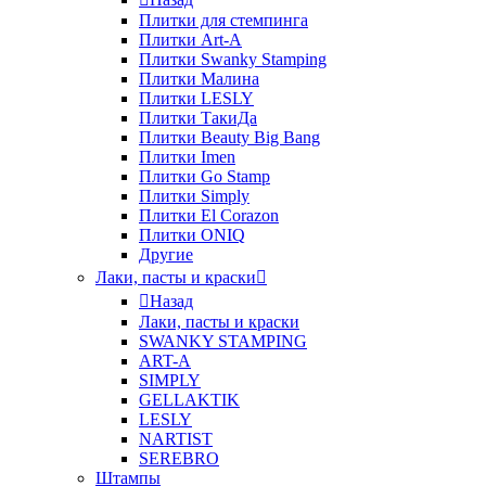
Плитки для стемпинга
Плитки Art-A
Плитки Swanky Stamping
Плитки Малина
Плитки LESLY
Плитки ТакиДа
Плитки Beauty Big Bang
Плитки Imen
Плитки Go Stamp
Плитки Simply
Плитки El Corazon
Плитки ONIQ
Другие
Лаки, пасты и краски
Назад
Лаки, пасты и краски
SWANKY STAMPING
ART-A
SIMPLY
GELLAKTIK
LESLY
NARTIST
SEREBRO
Штампы