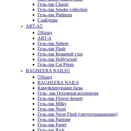
Гель-лак Classic
Гель-лак Smoke collection
Гель-лак Platinum
Слайдеры
ART-A
Назад
ART-A
Гель-лак Sphere
Гель-лак Flash
Гель-лак Кошачий глаз
Гель-лак Hollywood
Гель-лак Cat Prism
BAGHEERA NAILS
Назад
BAGHEERA NAILS
Камуфлирующие базы
Гель- лак Основная коллекция
Гель-лак Flower dessert
Гель-лак Milky
Гель-лак Neon
Гель-лак Neon Flash (светоотражающие)
Гель-лак Pantone
Гель-лак Pastel
Гель-лак Rich