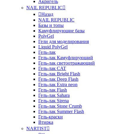
Акригель
NAIL REPUBLIC
Назад
NAIL REPUBLIC
Базы и топы
Камуфлирующие базы
PolyGel
Гели для моделирования
Liquid PolyGel
Гель-лак
Гель-лак Камуфлирующий
Гель-лак светоотражающий
Гель-лак CAT
Гель-лак Bright Flash
Гель-лак Deep Flash
Гель-лак Extra neon
Гель-лак Flash
Гель-лак Sahara
Гель-лак Sirena
Гель-лак Stone Crumb
Гель-лак Summer Flash
Гель-краски
Втирка
NARTIST