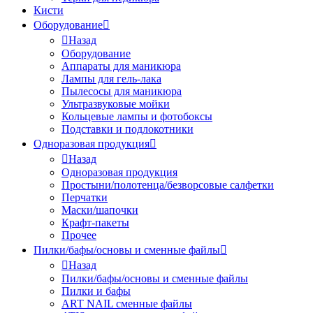
Кисти
Оборудование
Назад
Оборудование
Аппараты для маникюра
Лампы для гель-лака
Пылесосы для маникюра
Ультразвуковые мойки
Кольцевые лампы и фотобоксы
Подставки и подлокотники
Одноразовая продукция
Назад
Одноразовая продукция
Простыни/полотенца/безворсовые салфетки
Перчатки
Маски/шапочки
Крафт-пакеты
Прочее
Пилки/бафы/основы и сменные файлы
Назад
Пилки/бафы/основы и сменные файлы
Пилки и бафы
ART NAIL сменные файлы