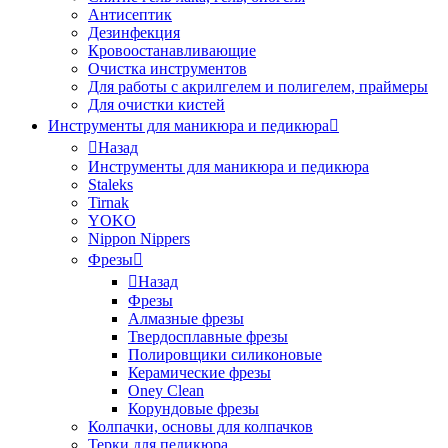
Антисептик
Дезинфекция
Кровоостанавливающие
Очистка инструментов
Для работы с акрилгелем и полигелем, праймеры
Для очистки кистей
Инструменты для маникюра и педикюра
Назад
Инструменты для маникюра и педикюра
Staleks
Tirnak
YOKO
Nippon Nippers
Фрезы
Назад
Фрезы
Алмазные фрезы
Твердосплавные фрезы
Полировщики силиконовые
Керамические фрезы
Oney Clean
Корундовые фрезы
Колпачки, основы для колпачков
Терки для педикюра