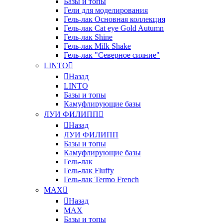
Базы и топы
Гели для моделирования
Гель-лак Основная коллекция
Гель-лак Cat eye Gold Autumn
Гель-лак Shine
Гель-лак Milk Shake
Гель-лак "Северное сияние"
LINTO
Назад
LINTO
Базы и топы
Камуфлирующие базы
ЛУИ ФИЛИПП
Назад
ЛУИ ФИЛИПП
Базы и топы
Камуфлирующие базы
Гель-лак
Гель-лак Fluffy
Гель-лак Termo French
MAX
Назад
MAX
Базы и топы