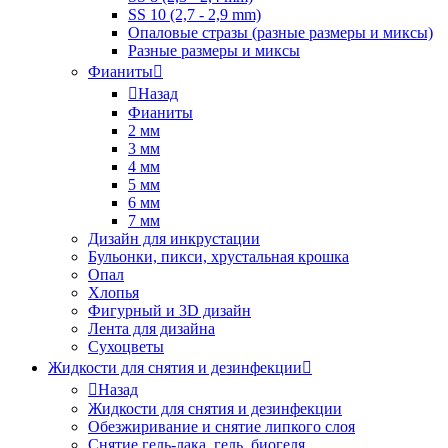
SS 10 (2,7 - 2,9 mm)
Опаловые стразы (разные размеры и миксы)
Разные размеры и миксы
Фианиты
Назад
Фианиты
2 мм
3 мм
4 мм
5 мм
6 мм
7 мм
Дизайн для инкрустации
Бульонки, пикси, хрустальная крошка
Опал
Хлопья
Фигурный и 3D дизайн
Лента для дизайна
Сухоцветы
Жидкости для снятия и дезинфекции
Назад
Жидкости для снятия и дезинфекции
Обезжиривание и снятие липкого слоя
Снятие гель-лака, гель, биогеля