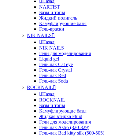
Назад
NARTIST
Базы и топы
Жидкий полигель
Камуфлирующие базы
Гель-краски
NIK NAILS
Назад
NIK NAILS
Гели для моделирования
Liquid gel
Гель-лак Cat eye
Гель-лак Crystal
Гель-лак Red
Гель-лак Soda
ROCKNAIL
Назад
ROCKNAIL
Базы и топы
Камуфлирующие базы
Жидкая втирка Fluid
Гели для моделирования
Гель-лак Astro (320-329)
Гель-лак Bad kitty silk (500-505)