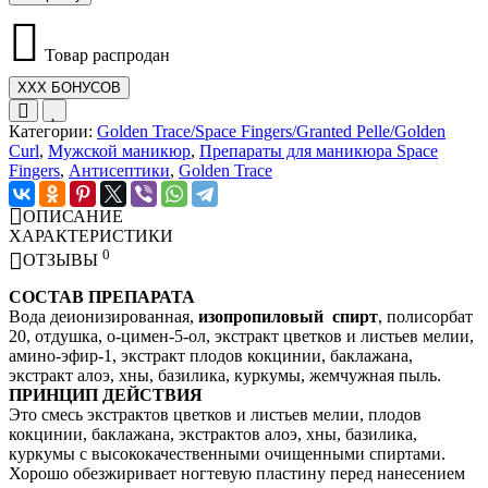
Товар распродан
XXX БОНУСОВ
Категории:
Golden Trace/Space Fingers/Granted Pelle/Golden
Curl
,
Мужской маникюр
,
Препараты для маникюра Space
Fingers
,
Антисептики
,
Golden Trace
ОПИСАНИЕ
ХАРАКТЕРИСТИКИ
0
ОТЗЫВЫ
СОСТАВ ПРЕПАРАТА
Вода деионизированная,
изопропиловый спирт
, полисорбат
20, отдушка, о-цимен-5-ол, экстракт цветков и листьев мелии,
амино-эфир-1, экстракт плодов кокцинии, баклажана,
экстракт алоэ, хны, базилика, куркумы, жемчужная пыль.
ПРИНЦИП ДЕЙСТВИЯ
Это смесь экстрактов цветков и листьев мелии, плодов
кокцинии, баклажана, экстрактов алоэ, хны, базилика,
куркумы с высококачественными очищенными спиртами.
Хорошо обезжиривает ногтевую пластину перед нанесением