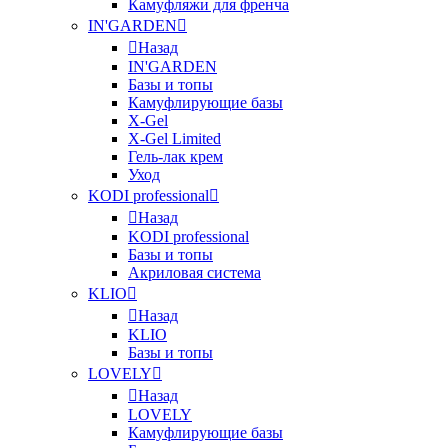
Камуфляжи для френча
IN'GARDEN
Назад
IN'GARDEN
Базы и топы
Камуфлирующие базы
X-Gel
X-Gel Limited
Гель-лак крем
Уход
KODI professional
Назад
KODI professional
Базы и топы
Акриловая система
KLIO
Назад
KLIO
Базы и топы
LOVELY
Назад
LOVELY
Камуфлирующие базы