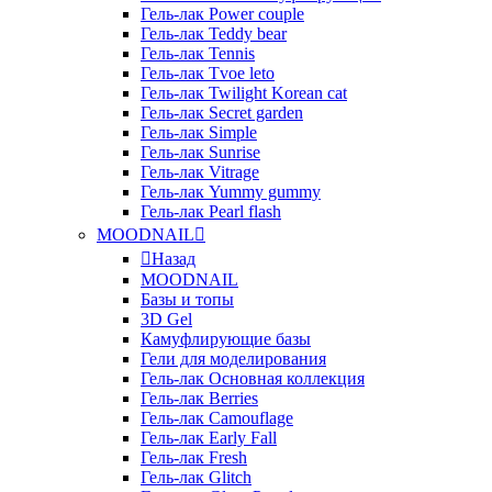
Гель-лак Power couple
Гель-лак Teddy bear
Гель-лак Tennis
Гель-лак Tvoe leto
Гель-лак Twilight Korean cat
Гель-лак Secret garden
Гель-лак Simple
Гель-лак Sunrise
Гель-лак Vitrage
Гель-лак Yummy gummy
Гель-лак Pearl flash
MOODNAIL
Назад
MOODNAIL
Базы и топы
3D Gel
Камуфлирующие базы
Гели для моделирования
Гель-лак Основная коллекция
Гель-лак Berries
Гель-лак Camouflage
Гель-лак Early Fall
Гель-лак Fresh
Гель-лак Glitch