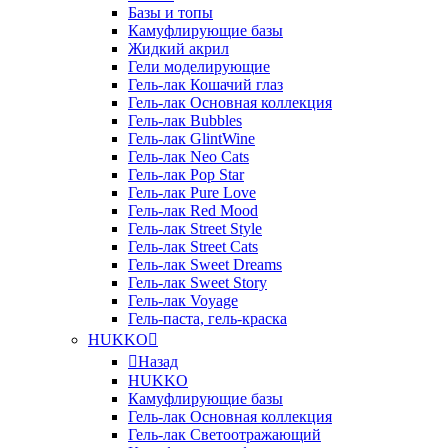
Базы и топы
Камуфлирующие базы
Жидкий акрил
Гели моделирующие
Гель-лак Кошачий глаз
Гель-лак Основная коллекция
Гель-лак Bubbles
Гель-лак GlintWine
Гель-лак Neo Cats
Гель-лак Pop Star
Гель-лак Pure Love
Гель-лак Red Mood
Гель-лак Street Style
Гель-лак Street Cats
Гель-лак Sweet Dreams
Гель-лак Sweet Story
Гель-лак Voyage
Гель-паста, гель-краска
HUKKO
Назад
HUKKO
Камуфлирующие базы
Гель-лак Основная коллекция
Гель-лак Светоотражающий