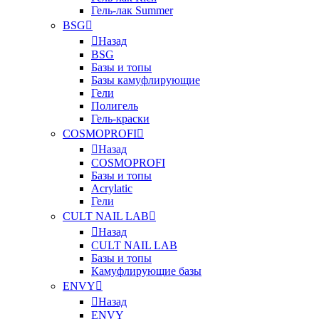
Гель-лак Summer
BSG
Назад
BSG
Базы и топы
Базы камуфлирующие
Гели
Полигель
Гель-краски
COSMOPROFI
Назад
COSMOPROFI
Базы и топы
Acrylatic
Гели
CULT NAIL LAB
Назад
CULT NAIL LAB
Базы и топы
Камуфлирующие базы
ENVY
Назад
ENVY