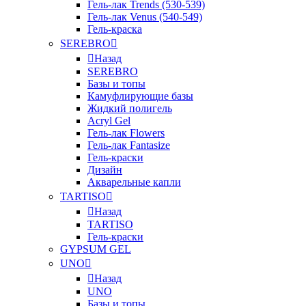
Гель-лак Trends (530-539)
Гель-лак Venus (540-549)
Гель-краска
SEREBRO
Назад
SEREBRO
Базы и топы
Камуфлирующие базы
Жидкий полигель
Acryl Gel
Гель-лак Flowers
Гель-лак Fantasize
Гель-краски
Дизайн
Акварельные капли
TARTISO
Назад
TARTISO
Гель-краски
GYPSUM GEL
UNO
Назад
UNO
Базы и топы