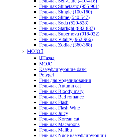
Гель-лак Self-Care (410-418)
Гель-лак Shinetastic (955-961)
Гель-лак Simple (100-160)
Гель-лак Slime (540-547)
Гель-лак Soda (520-528)
Гель-лак Starlight (882-887)
Гель-лак Supernova (918-922)
Гель-лак Vitality (962-966)
Гель-лак Zodiac (360-368)
MOJO
Назад
MOJO
Камуфлирующие базы
Polygel
Гели для моделирования
Гель-лак Autumn cat
Гель-лак Bloody mary
Гель-лак Bad romance
Гель-лак Flash
Гель-лак Flash Wine
Гель-лак Juicy
Гель-лак Korean cat
Гель-лак Macaroons
Гель-лак Malibu
Гель-лак Nude камуфлирующий