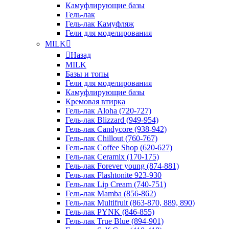
Камуфлирующие базы
Гель-лак
Гель-лак Камуфляж
Гели для моделирования
MILK
Назад
MILK
Базы и топы
Гели для моделирования
Камуфлирующие базы
Кремовая втирка
Гель-лак Aloha (720-727)
Гель-лак Blizzard (949-954)
Гель-лак Candycore (938-942)
Гель-лак Chillout (760-767)
Гель-лак Coffee Shop (620-627)
Гель-лак Ceramix (170-175)
Гель-лак Forever young (874-881)
Гель-лак Flashtonite 923-930
Гель-лак Lip Cream (740-751)
Гель-лак Mamba (856-862)
Гель-лак Multifruit (863-870, 889, 890)
Гель-лак PYNK (846-855)
Гель-лак True Blue (894-901)