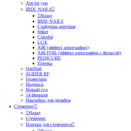
Arti for you
IBDI_NAILS
Назад
IBDI_NAILS
Слайдеры цветные
Stiker
Colorful
LUX
AIR (эффект аэрографии)
AIR FOIL (эффект аэрографии с фольгой)
PEDICURE
Пленка
OneNail
SLIDER RF
Геометрия
Надписи
Новый год
14 февраля
Наклейки для дизайна
Стемпинг
Назад
Стемпинг
Плитки для стемпинга
Назад