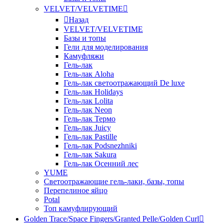
VELVET/VELVETIME
Назад
VELVET/VELVETIME
Базы и топы
Гели для моделирования
Камуфляжи
Гель-лак
Гель-лак Aloha
Гель-лак светоотражающий De luxe
Гель-лак Holidays
Гель-лак Lolita
Гель-лак Neon
Гель-лак Термо
Гель-лак Juicy
Гель-лак Pastille
Гель-лак Podsnezhniki
Гель-лак Sakura
Гель-лак Осенний лес
YUME
Светоотражающие гель-лаки, базы, топы
Перепелиное яйцо
Potal
Топ камуфлирующий
Golden Trace/Space Fingers/Granted Pelle/Golden Curl