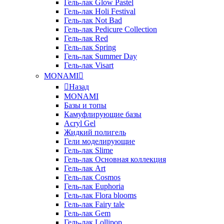
Гель-лак Glow Pastel
Гель-лак Holi Festival
Гель-лак Not Bad
Гель-лак Pedicure Collection
Гель-лак Red
Гель-лак Spring
Гель-лак Summer Day
Гель-лак Visart
MONAMI
Назад
MONAMI
Базы и топы
Камуфлирующие базы
Acryl Gel
Жидкий полигель
Гели моделирующие
Гель-лак Slime
Гель-лак Основная коллекция
Гель-лак Art
Гель-лак Cosmos
Гель-лак Euphoria
Гель-лак Flora blooms
Гель-лак Fairy tale
Гель-лак Gem
Гель-лак Lollipop