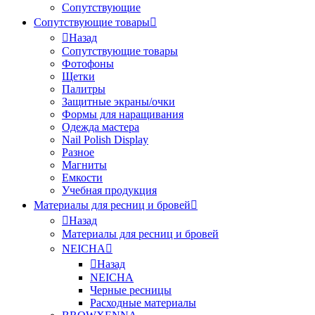
Сопутствующие
Сопутствующие товары
Назад
Сопутствующие товары
Фотофоны
Щетки
Палитры
Защитные экраны/очки
Формы для наращивания
Одежда мастера
Nail Polish Display
Разное
Магниты
Емкости
Учебная продукция
Материалы для ресниц и бровей
Назад
Материалы для ресниц и бровей
NEICHA
Назад
NEICHA
Черные ресницы
Расходные материалы