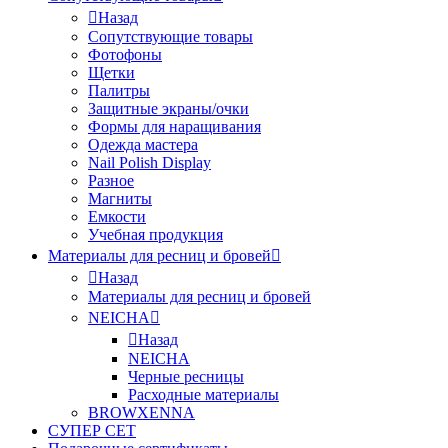
Назад
Сопутствующие товары
Фотофоны
Щетки
Палитры
Защитные экраны/очки
Формы для наращивания
Одежда мастера
Nail Polish Display
Разное
Магниты
Емкости
Учебная продукция
Материалы для ресниц и бровей
Назад
Материалы для ресниц и бровей
NEICHA
Назад
NEICHA
Черные ресницы
Расходные материалы
BROWXENNA
СУПЕР СЕТ