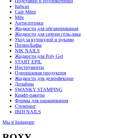
Подставки и подлокотники
Italwax
Cafe Mimi
Milv
Антисептики
Жидкости для обезжиривания
Жидкости для снятия гель-лака
Уход за кутикулой и руками
Пилки/Бафы
NIK NAILS
Жидкости для Poly Gel
START EPIL
Инструменты
Одноразовая продукция
Жидкости для дезинфекции
Дизайны
SWANKY STAMPING
Крафт-пакеты
Формы для наращивания
Стемпинг
IBDI NAILS
Мы в Instagram
ROXY