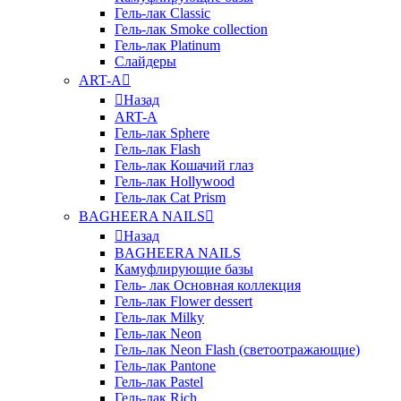
Гель-лак Classic
Гель-лак Smoke collection
Гель-лак Platinum
Слайдеры
ART-A
Назад
ART-A
Гель-лак Sphere
Гель-лак Flash
Гель-лак Кошачий глаз
Гель-лак Hollywood
Гель-лак Cat Prism
BAGHEERA NAILS
Назад
BAGHEERA NAILS
Камуфлирующие базы
Гель- лак Основная коллекция
Гель-лак Flower dessert
Гель-лак Milky
Гель-лак Neon
Гель-лак Neon Flash (светоотражающие)
Гель-лак Pantone
Гель-лак Pastel
Гель-лак Rich