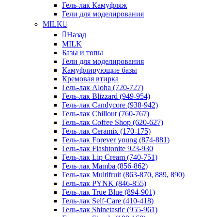
Гель-лак Камуфляж
Гели для моделирования
MILK
Назад
MILK
Базы и топы
Гели для моделирования
Камуфлирующие базы
Кремовая втирка
Гель-лак Aloha (720-727)
Гель-лак Blizzard (949-954)
Гель-лак Candycore (938-942)
Гель-лак Chillout (760-767)
Гель-лак Coffee Shop (620-627)
Гель-лак Ceramix (170-175)
Гель-лак Forever young (874-881)
Гель-лак Flashtonite 923-930
Гель-лак Lip Cream (740-751)
Гель-лак Mamba (856-862)
Гель-лак Multifruit (863-870, 889, 890)
Гель-лак PYNK (846-855)
Гель-лак True Blue (894-901)
Гель-лак Self-Care (410-418)
Гель-лак Shinetastic (955-961)