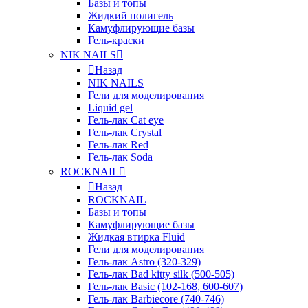
Базы и топы
Жидкий полигель
Камуфлирующие базы
Гель-краски
NIK NAILS
Назад
NIK NAILS
Гели для моделирования
Liquid gel
Гель-лак Cat eye
Гель-лак Crystal
Гель-лак Red
Гель-лак Soda
ROCKNAIL
Назад
ROCKNAIL
Базы и топы
Камуфлирующие базы
Жидкая втирка Fluid
Гели для моделирования
Гель-лак Astro (320-329)
Гель-лак Bad kitty silk (500-505)
Гель-лак Basic (102-168, 600-607)
Гель-лак Barbiecore (740-746)