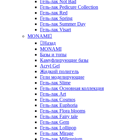
Гель-лак Not Bad
Гель-лак Pedicure Collection
Гель-лак Red
Гель-лак Spring
Гель-лак Summer Day
Гель-лак Visart
MONAMI
Назад
MONAMI
Базы и топы
Камуфлирующие базы
Acryl Gel
Жидкий полигель
Гели моделирующие
Гель-лак Slime
Гель-лак Основная коллекция
Гель-лак Art
Гель-лак Cosmos
Гель-лак Euphoria
Гель-лак Flora blooms
Гель-лак Fairy tale
Гель-лак Gem
Гель-лак Lollipop
Гель-лак Mirage
Гель-лак Millennium