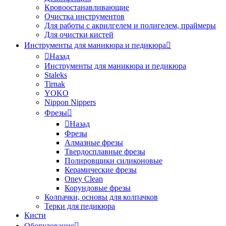
Кровоостанавливающие
Очистка инструментов
Для работы с акрилгелем и полигелем, праймеры
Для очистки кистей
Инструменты для маникюра и педикюра
Назад
Инструменты для маникюра и педикюра
Staleks
Tirnak
YOKO
Nippon Nippers
Фрезы
Назад
Фрезы
Алмазные фрезы
Твердосплавные фрезы
Полировщики силиконовые
Керамические фрезы
Oney Clean
Корундовые фрезы
Колпачки, основы для колпачков
Терки для педикюра
Кисти
Оборудование