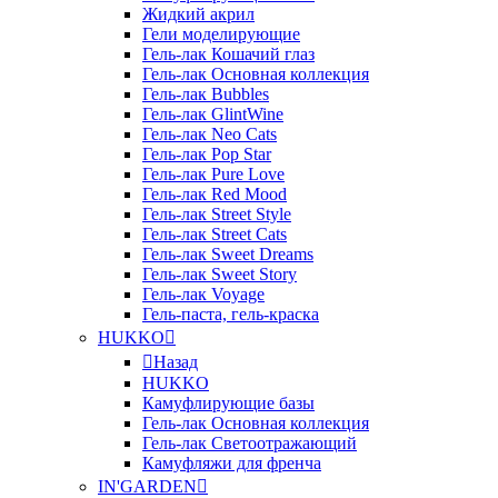
Жидкий акрил
Гели моделирующие
Гель-лак Кошачий глаз
Гель-лак Основная коллекция
Гель-лак Bubbles
Гель-лак GlintWine
Гель-лак Neo Cats
Гель-лак Pop Star
Гель-лак Pure Love
Гель-лак Red Mood
Гель-лак Street Style
Гель-лак Street Cats
Гель-лак Sweet Dreams
Гель-лак Sweet Story
Гель-лак Voyage
Гель-паста, гель-краска
HUKKO
Назад
HUKKO
Камуфлирующие базы
Гель-лак Основная коллекция
Гель-лак Светоотражающий
Камуфляжи для френча
IN'GARDEN