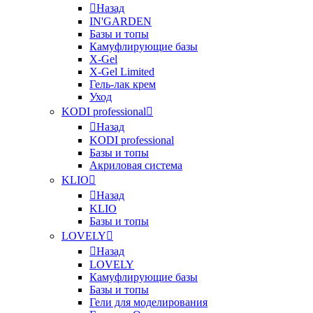
Назад
IN'GARDEN
Базы и топы
Камуфлирующие базы
X-Gel
X-Gel Limited
Гель-лак крем
Уход
KODI professional
Назад
KODI professional
Базы и топы
Акриловая система
KLIO
Назад
KLIO
Базы и топы
LOVELY
Назад
LOVELY
Камуфлирующие базы
Базы и топы
Гели для моделирования