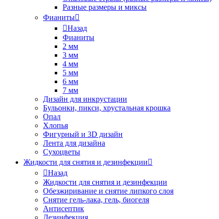
Разные размеры и миксы
Фианиты
Назад
Фианиты
2 мм
3 мм
4 мм
5 мм
6 мм
7 мм
Дизайн для инкрустации
Бульонки, пикси, хрустальная крошка
Опал
Хлопья
Фигурный и 3D дизайн
Лента для дизайна
Сухоцветы
Жидкости для снятия и дезинфекции
Назад
Жидкости для снятия и дезинфекции
Обезжиривание и снятие липкого слоя
Снятие гель-лака, гель, биогеля
Антисептик
Дезинфекция