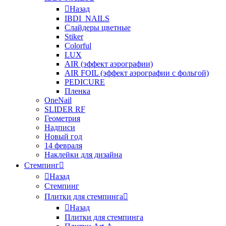
Назад
IBDI_NAILS
Слайдеры цветные
Stiker
Colorful
LUX
AIR (эффект аэрографии)
AIR FOIL (эффект аэрографии с фольгой)
PEDICURE
Пленка
OneNail
SLIDER RF
Геометрия
Надписи
Новый год
14 февраля
Наклейки для дизайна
Стемпинг
Назад
Стемпинг
Плитки для стемпинга
Назад
Плитки для стемпинга