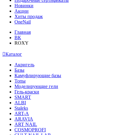
Подарочные сертификаты
Новинки
Акции
Хиты продаж
OneNail
Главная
ВК
ROXY
Каталог
Акригель
Базы
Камуфлирующие базы
Топы
Моделирующие гели
Гель-краски
SMART
ALBI
Staleks
ART-A
ARAVIA
ART NAIL
COSMOPROFI