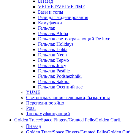
Назад
VELVET/VELVETIME
Базы и топы
Гели для моделирования
Камуфляжи
Гель-лак
Гель-лак Aloha
Гель-лак светоотражающий De luxe
Гель-лак Holidays
Гель-лак Lolita
Гель-лак Neon
Гель-лак Термо
Гель-лак Juicy
Гель-лак Pastille
Гель-лак Podsnezhniki
Гель-лак Sakura
Гель-лак Осенний лес
YUME
Светоотражающие гель-лаки, базы, топы
Перепелиное яйцо
Potal
Топ камуфлирующий
Golden Trace/Space Fingers/Granted Pelle/Golden Curl
Назад
Golden Trace/Space Fingers/Granted Pelle/Golden Curl