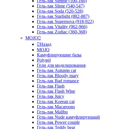
Гель-лак Simple (100-160)
Гель-лак Slime (540-547)
Гель-лак Soda (520-528)
Гель-лак Starlight (882-887)
Гель-лак Supernova (918-922)
Гель-лак Vitality (962-966)
Гель-лак Zodiac (360-368)
MOJO
Назад
MOJO
Камуфлирующие базы
Polygel
Гели для моделирования
Гель-лак Autumn cat
Гель-лак Bloody mary
Гель-лак Bad romance
Гель-лак Flash
Гель-лак Flash Wine
Гель-лак Juicy
Гель-лак Korean cat
Гель-лак Macaroons
Гель-лак Malibu
Гель-лак Nude камуфлирующий
Гель-лак Power couple
Гель-лак Teddy bear