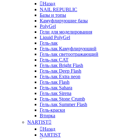
Назад
NAIL REPUBLIC
Базы и топы
Камуфлирующие базы
PolyGel
Гели для моделирования
Liquid PolyGel
Гель-лак
Гель-лак Камуфлирующий
Гель-лак светоотражающий
Гель-лак CAT
Гель-лак Bright Flash
Гель-лак Deep Flash
Гель-лак Extra neon
Гель-лак Flash
Гель-лак Sahara
Гель-лак Sirena
Гель-лак Stone Crumb
Гель-лак Summer Flash
Гель-краски
Втирка
NARTIST
Назад
NARTIST