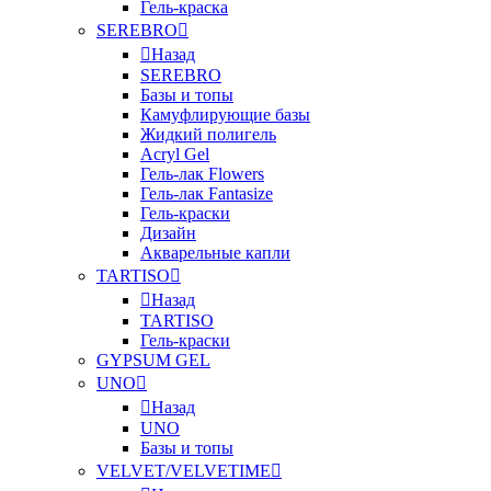
Гель-краска
SEREBRO
Назад
SEREBRO
Базы и топы
Камуфлирующие базы
Жидкий полигель
Acryl Gel
Гель-лак Flowers
Гель-лак Fantasize
Гель-краски
Дизайн
Акварельные капли
TARTISO
Назад
TARTISO
Гель-краски
GYPSUM GEL
UNO
Назад
UNO
Базы и топы
VELVET/VELVETIME