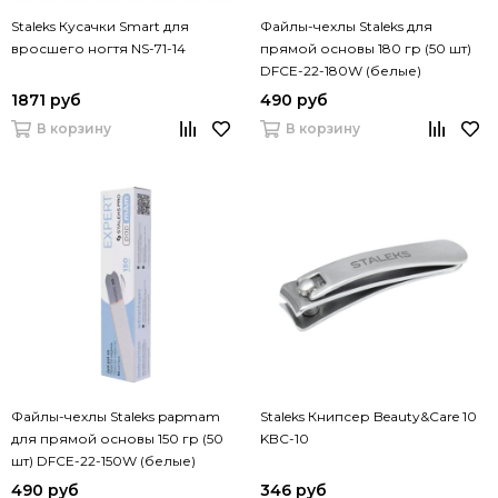
Staleks Кусачки Smart для
Файлы-чехлы Staleks для
вросшего ногтя NS-71-14
прямой основы 180 гр (50 шт)
DFСE-22-180W (белые)
1871 руб
490 руб
В корзину
В корзину
Файлы-чехлы Staleks papmam
Staleks Книпсер Beauty&Care 10
для прямой основы 150 гр (50
KBC-10
шт) DFСE-22-150W (белые)
490 руб
346 руб