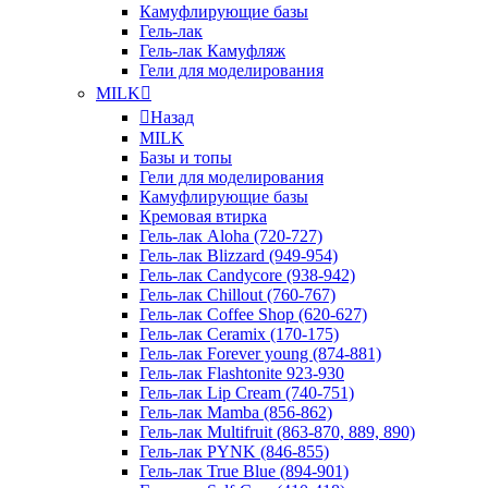
Камуфлирующие базы
Гель-лак
Гель-лак Камуфляж
Гели для моделирования
MILK
Назад
MILK
Базы и топы
Гели для моделирования
Камуфлирующие базы
Кремовая втирка
Гель-лак Aloha (720-727)
Гель-лак Blizzard (949-954)
Гель-лак Candycore (938-942)
Гель-лак Chillout (760-767)
Гель-лак Coffee Shop (620-627)
Гель-лак Ceramix (170-175)
Гель-лак Forever young (874-881)
Гель-лак Flashtonite 923-930
Гель-лак Lip Cream (740-751)
Гель-лак Mamba (856-862)
Гель-лак Multifruit (863-870, 889, 890)
Гель-лак PYNK (846-855)
Гель-лак True Blue (894-901)