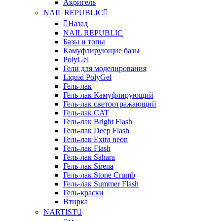
Акригель
NAIL REPUBLIC
Назад
NAIL REPUBLIC
Базы и топы
Камуфлирующие базы
PolyGel
Гели для моделирования
Liquid PolyGel
Гель-лак
Гель-лак Камуфлирующий
Гель-лак светоотражающий
Гель-лак CAT
Гель-лак Bright Flash
Гель-лак Deep Flash
Гель-лак Extra neon
Гель-лак Flash
Гель-лак Sahara
Гель-лак Sirena
Гель-лак Stone Crumb
Гель-лак Summer Flash
Гель-краски
Втирка
NARTIST