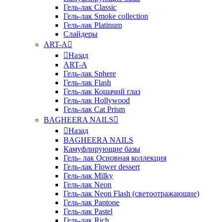
Гель-лак Classic
Гель-лак Smoke collection
Гель-лак Platinum
Слайдеры
ART-A
Назад
ART-A
Гель-лак Sphere
Гель-лак Flash
Гель-лак Кошачий глаз
Гель-лак Hollywood
Гель-лак Cat Prism
BAGHEERA NAILS
Назад
BAGHEERA NAILS
Камуфлирующие базы
Гель- лак Основная коллекция
Гель-лак Flower dessert
Гель-лак Milky
Гель-лак Neon
Гель-лак Neon Flash (светоотражающие)
Гель-лак Pantone
Гель-лак Pastel
Гель-лак Rich