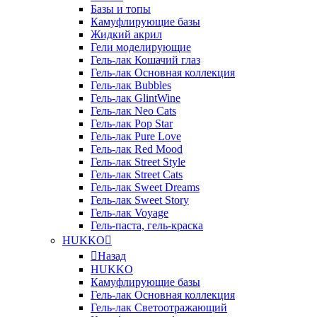
Базы и топы
Камуфлирующие базы
Жидкий акрил
Гели моделирующие
Гель-лак Кошачий глаз
Гель-лак Основная коллекция
Гель-лак Bubbles
Гель-лак GlintWine
Гель-лак Neo Cats
Гель-лак Pop Star
Гель-лак Pure Love
Гель-лак Red Mood
Гель-лак Street Style
Гель-лак Street Cats
Гель-лак Sweet Dreams
Гель-лак Sweet Story
Гель-лак Voyage
Гель-паста, гель-краска
HUKKO
Назад
HUKKO
Камуфлирующие базы
Гель-лак Основная коллекция
Гель-лак Светоотражающий