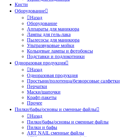
Кисти
Оборудование
Назад
Оборудование
Аппараты для маникюра
Лампы для гель-лака
Пылесосы для маникюра
Ультразвуковые мойки
Кольцевые лампы и фотобоксы
Подставки и подлокотники
Одноразовая продукция
Назад
Одноразовая продукция
Простыни/полотенца/безворсовые салфетки
Перчатки
Маски/шапочки
Крафт-пакеты
Прочее
Пилки/бафы/основы и сменные файлы
Назад
Пилки/бафы/основы и сменные файлы
Пилки и бафы
ART NAIL сменные файлы