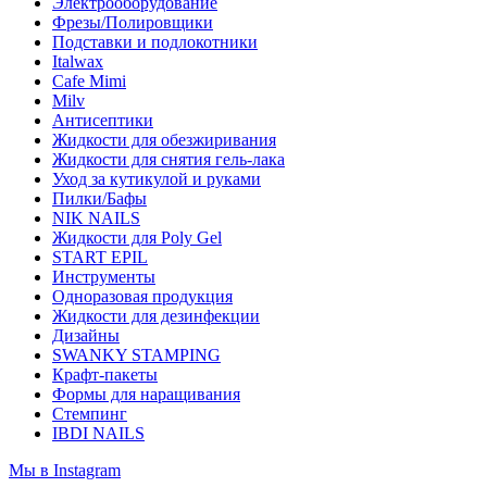
Электрооборудование
Фрезы/Полировщики
Подставки и подлокотники
Italwax
Cafe Mimi
Milv
Антисептики
Жидкости для обезжиривания
Жидкости для снятия гель-лака
Уход за кутикулой и руками
Пилки/Бафы
NIK NAILS
Жидкости для Poly Gel
START EPIL
Инструменты
Одноразовая продукция
Жидкости для дезинфекции
Дизайны
SWANKY STAMPING
Крафт-пакеты
Формы для наращивания
Стемпинг
IBDI NAILS
Мы в Instagram