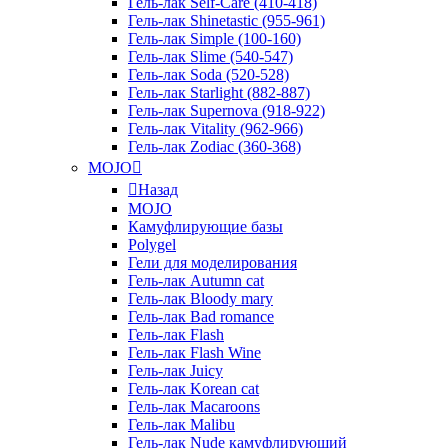
Гель-лак Self-Care (410-418)
Гель-лак Shinetastic (955-961)
Гель-лак Simple (100-160)
Гель-лак Slime (540-547)
Гель-лак Soda (520-528)
Гель-лак Starlight (882-887)
Гель-лак Supernova (918-922)
Гель-лак Vitality (962-966)
Гель-лак Zodiac (360-368)
MOJO
Назад
MOJO
Камуфлирующие базы
Polygel
Гели для моделирования
Гель-лак Autumn cat
Гель-лак Bloody mary
Гель-лак Bad romance
Гель-лак Flash
Гель-лак Flash Wine
Гель-лак Juicy
Гель-лак Korean cat
Гель-лак Macaroons
Гель-лак Malibu
Гель-лак Nude камуфлирующий