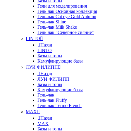
Базы и топы
Гели для моделирования
Гель-лак Основная коллекция
Гель-лак Cat eye Gold Autumn
Гель-лак Shine
Гель-лак Milk Shake
Гель-лак "Северное сияние"
LINTO
Назад
LINTO
Базы и топы
Камуфлирующие базы
ЛУИ ФИЛИПП
Назад
ЛУИ ФИЛИПП
Базы и топы
Камуфлирующие базы
Гель-лак
Гель-лак Fluffy
Гель-лак Termo French
MAX
Назад
MAX
Базы и топы