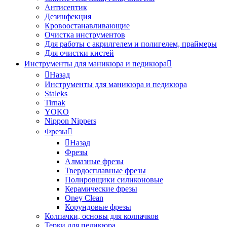
Антисептик
Дезинфекция
Кровоостанавливающие
Очистка инструментов
Для работы с акрилгелем и полигелем, праймеры
Для очистки кистей
Инструменты для маникюра и педикюра
Назад
Инструменты для маникюра и педикюра
Staleks
Tirnak
YOKO
Nippon Nippers
Фрезы
Назад
Фрезы
Алмазные фрезы
Твердосплавные фрезы
Полировщики силиконовые
Керамические фрезы
Oney Clean
Корундовые фрезы
Колпачки, основы для колпачков
Терки для педикюра