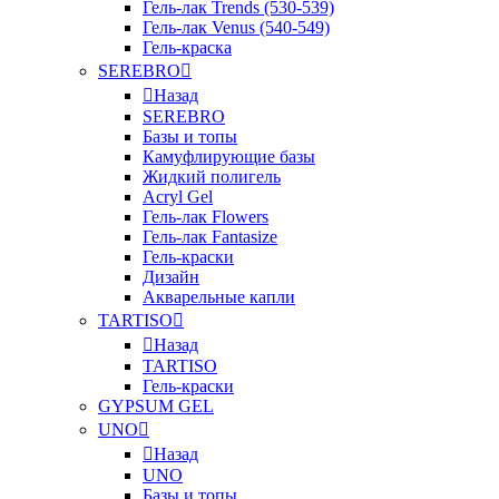
Гель-лак Trends (530-539)
Гель-лак Venus (540-549)
Гель-краска
SEREBRO
Назад
SEREBRO
Базы и топы
Камуфлирующие базы
Жидкий полигель
Acryl Gel
Гель-лак Flowers
Гель-лак Fantasize
Гель-краски
Дизайн
Акварельные капли
TARTISO
Назад
TARTISO
Гель-краски
GYPSUM GEL
UNO
Назад
UNO
Базы и топы