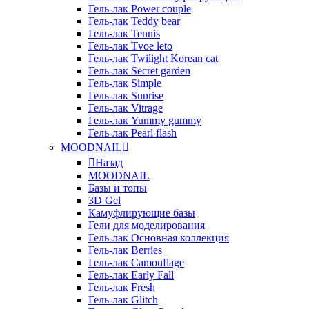
Гель-лак Power couple
Гель-лак Teddy bear
Гель-лак Tennis
Гель-лак Tvoe leto
Гель-лак Twilight Korean cat
Гель-лак Secret garden
Гель-лак Simple
Гель-лак Sunrise
Гель-лак Vitrage
Гель-лак Yummy gummy
Гель-лак Pearl flash
MOODNAIL
Назад
MOODNAIL
Базы и топы
3D Gel
Камуфлирующие базы
Гели для моделирования
Гель-лак Основная коллекция
Гель-лак Berries
Гель-лак Camouflage
Гель-лак Early Fall
Гель-лак Fresh
Гель-лак Glitch