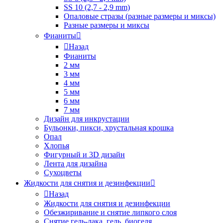
SS 10 (2,7 - 2,9 mm)
Опаловые стразы (разные размеры и миксы)
Разные размеры и миксы
Фианиты
Назад
Фианиты
2 мм
3 мм
4 мм
5 мм
6 мм
7 мм
Дизайн для инкрустации
Бульонки, пикси, хрустальная крошка
Опал
Хлопья
Фигурный и 3D дизайн
Лента для дизайна
Сухоцветы
Жидкости для снятия и дезинфекции
Назад
Жидкости для снятия и дезинфекции
Обезжиривание и снятие липкого слоя
Снятие гель-лака, гель, биогеля