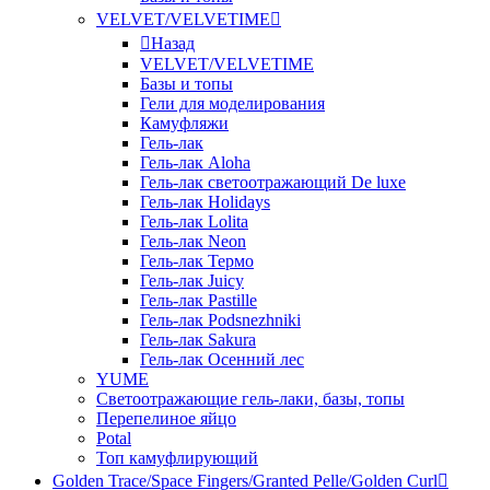
VELVET/VELVETIME
Назад
VELVET/VELVETIME
Базы и топы
Гели для моделирования
Камуфляжи
Гель-лак
Гель-лак Aloha
Гель-лак светоотражающий De luxe
Гель-лак Holidays
Гель-лак Lolita
Гель-лак Neon
Гель-лак Термо
Гель-лак Juicy
Гель-лак Pastille
Гель-лак Podsnezhniki
Гель-лак Sakura
Гель-лак Осенний лес
YUME
Светоотражающие гель-лаки, базы, топы
Перепелиное яйцо
Potal
Топ камуфлирующий
Golden Trace/Space Fingers/Granted Pelle/Golden Curl