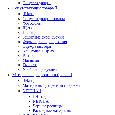
Сопутствующие
Сопутствующие товары
Назад
Сопутствующие товары
Фотофоны
Щетки
Палитры
Защитные экраны/очки
Формы для наращивания
Одежда мастера
Nail Polish Display
Разное
Магниты
Емкости
Учебная продукция
Материалы для ресниц и бровей
Назад
Материалы для ресниц и бровей
NEICHA
Назад
NEICHA
Черные ресницы
Расходные материалы