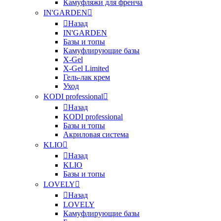
Камуфляжи для френча
IN'GARDEN
Назад
IN'GARDEN
Базы и топы
Камуфлирующие базы
X-Gel
X-Gel Limited
Гель-лак крем
Уход
KODI professional
Назад
KODI professional
Базы и топы
Акриловая система
KLIO
Назад
KLIO
Базы и топы
LOVELY
Назад
LOVELY
Камуфлирующие базы