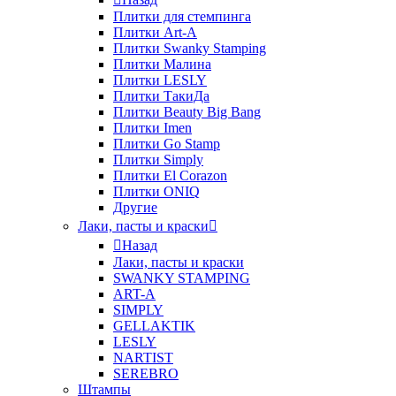
Плитки для стемпинга
Плитки Art-A
Плитки Swanky Stamping
Плитки Малина
Плитки LESLY
Плитки ТакиДа
Плитки Beauty Big Bang
Плитки Imen
Плитки Go Stamp
Плитки Simply
Плитки El Corazon
Плитки ONIQ
Другие
Лаки, пасты и краски
Назад
Лаки, пасты и краски
SWANKY STAMPING
ART-A
SIMPLY
GELLAKTIK
LESLY
NARTIST
SEREBRO
Штампы