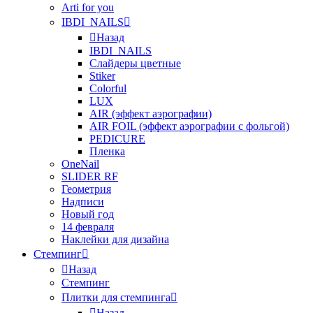
Arti for you
IBDI_NAILS
Назад
IBDI_NAILS
Слайдеры цветные
Stiker
Colorful
LUX
AIR (эффект аэрографии)
AIR FOIL (эффект аэрографии с фольгой)
PEDICURE
Пленка
OneNail
SLIDER RF
Геометрия
Надписи
Новый год
14 февраля
Наклейки для дизайна
Стемпинг
Назад
Стемпинг
Плитки для стемпинга
Назад