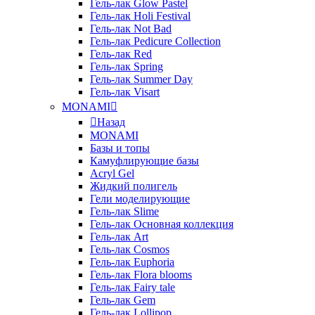
Гель-лак Glow Pastel
Гель-лак Holi Festival
Гель-лак Not Bad
Гель-лак Pedicure Collection
Гель-лак Red
Гель-лак Spring
Гель-лак Summer Day
Гель-лак Visart
MONAMI
Назад
MONAMI
Базы и топы
Камуфлирующие базы
Acryl Gel
Жидкий полигель
Гели моделирующие
Гель-лак Slime
Гель-лак Основная коллекция
Гель-лак Art
Гель-лак Cosmos
Гель-лак Euphoria
Гель-лак Flora blooms
Гель-лак Fairy tale
Гель-лак Gem
Гель-лак Lollipop