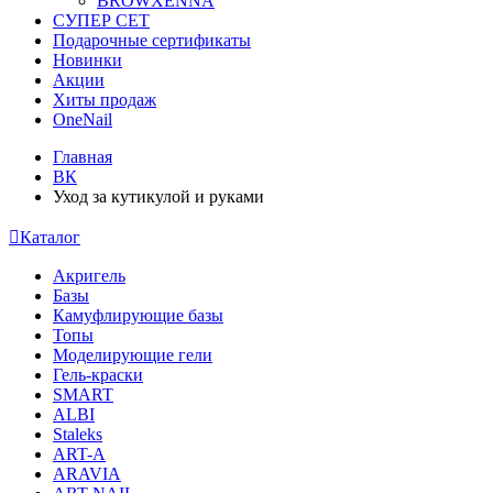
BROWXENNA
СУПЕР СЕТ
Подарочные сертификаты
Новинки
Акции
Хиты продаж
OneNail
Главная
ВК
Уход за кутикулой и руками
Каталог
Акригель
Базы
Камуфлирующие базы
Топы
Моделирующие гели
Гель-краски
SMART
ALBI
Staleks
ART-A
ARAVIA