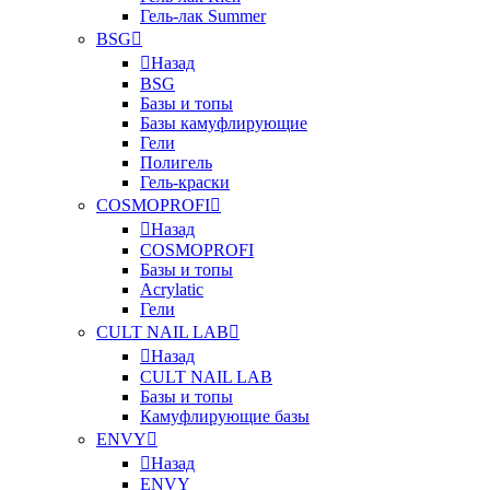
Гель-лак Summer
BSG
Назад
BSG
Базы и топы
Базы камуфлирующие
Гели
Полигель
Гель-краски
COSMOPROFI
Назад
COSMOPROFI
Базы и топы
Acrylatic
Гели
CULT NAIL LAB
Назад
CULT NAIL LAB
Базы и топы
Камуфлирующие базы
ENVY
Назад
ENVY