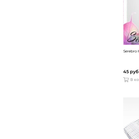
Serebro
45 руб
В к