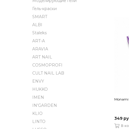
Моделирующие гели
Гель-краски
SMART
ALBI
Staleks
ART-A
ARAVIA
ART NAIL
COSMOPROFI
CULT NAIL LAB
ENVY
HUKKO
IMEN
Monami 
IN'GARDEN
KLIO
349 р
LINTO
В к