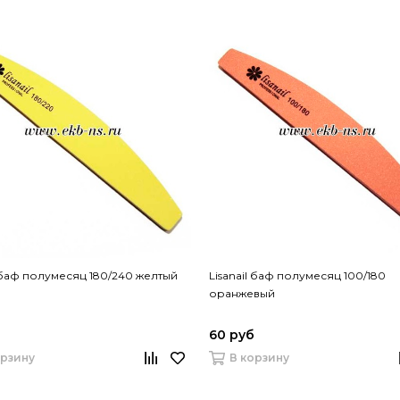
l баф полумесяц 180/240 желтый
Lisanail баф полумесяц 100/180
оранжевый
60 руб
орзину
В корзину