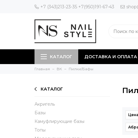
+7 (343)213-23-35 +7(950)191-67-43
shop
КАТАЛОГ
ДОСТАВКА И ОПЛАТА
Главная
ВК
Пилки/Бафы
Пил
КАТАЛОГ
Акригель
Базы
Цена
Камуфлирующие базы
Абра
Топы