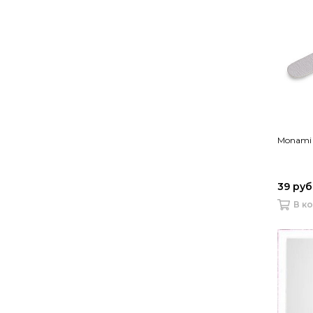
Monami 
39 руб
В к