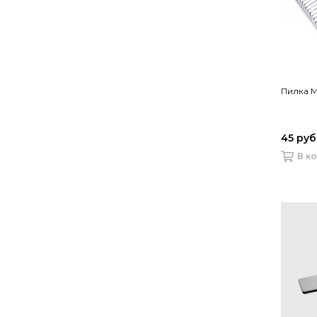
Пилка M
45 руб
В к