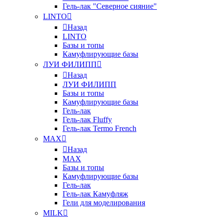
Гель-лак "Северное сияние"
LINTO
Назад
LINTO
Базы и топы
Камуфлирующие базы
ЛУИ ФИЛИПП
Назад
ЛУИ ФИЛИПП
Базы и топы
Камуфлирующие базы
Гель-лак
Гель-лак Fluffy
Гель-лак Termo French
MAX
Назад
MAX
Базы и топы
Камуфлирующие базы
Гель-лак
Гель-лак Камуфляж
Гели для моделирования
MILK