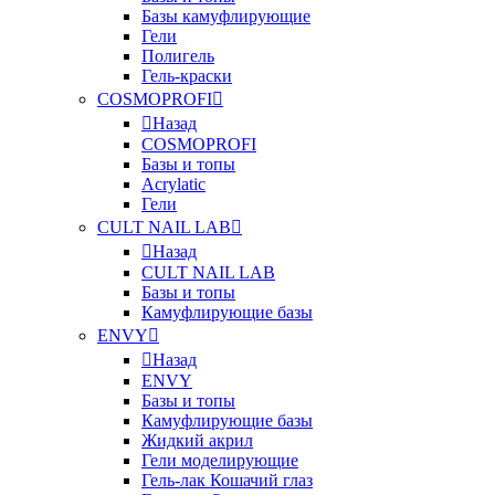
Базы камуфлирующие
Гели
Полигель
Гель-краски
COSMOPROFI
Назад
COSMOPROFI
Базы и топы
Acrylatic
Гели
CULT NAIL LAB
Назад
CULT NAIL LAB
Базы и топы
Камуфлирующие базы
ENVY
Назад
ENVY
Базы и топы
Камуфлирующие базы
Жидкий акрил
Гели моделирующие
Гель-лак Кошачий глаз