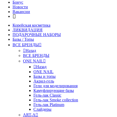
Бонус
Новости
Вакансии
Корейская косметика
ЛИКВИДАЦИЯ
ПОДАРОЧНЫЕ НАБОРЫ
Базы / Топы
ВСЕ БРЕНДЫ
Назад
ВСЕ БРЕНДЫ
ONE NAIL
Назад
ONE NAIL
Базы и топы
Акрил-гель
Гели для моделирования
Камуфлирующие базы
Гель-лак Classic
Гель-лак Smoke collection
Гель-лак Platinum
Слайдеры
ART-A