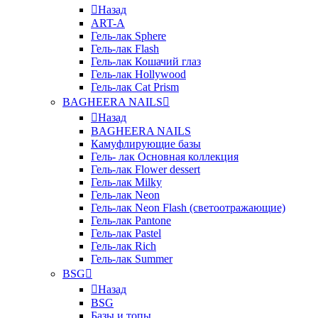
Назад
ART-A
Гель-лак Sphere
Гель-лак Flash
Гель-лак Кошачий глаз
Гель-лак Hollywood
Гель-лак Cat Prism
BAGHEERA NAILS
Назад
BAGHEERA NAILS
Камуфлирующие базы
Гель- лак Основная коллекция
Гель-лак Flower dessert
Гель-лак Milky
Гель-лак Neon
Гель-лак Neon Flash (светоотражающие)
Гель-лак Pantone
Гель-лак Pastel
Гель-лак Rich
Гель-лак Summer
BSG
Назад
BSG
Базы и топы