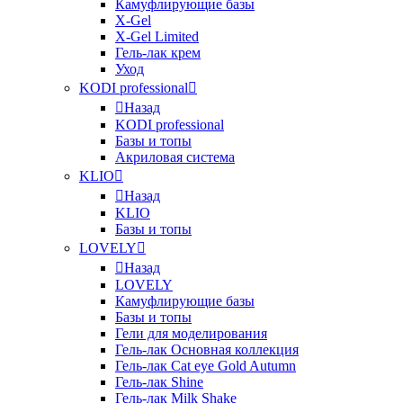
Камуфлирующие базы
X-Gel
X-Gel Limited
Гель-лак крем
Уход
KODI professional
Назад
KODI professional
Базы и топы
Акриловая система
KLIO
Назад
KLIO
Базы и топы
LOVELY
Назад
LOVELY
Камуфлирующие базы
Базы и топы
Гели для моделирования
Гель-лак Основная коллекция
Гель-лак Cat eye Gold Autumn
Гель-лак Shine
Гель-лак Milk Shake