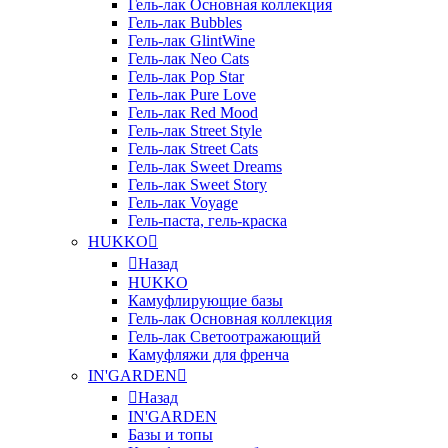
Гель-лак Основная коллекция
Гель-лак Bubbles
Гель-лак GlintWine
Гель-лак Neo Cats
Гель-лак Pop Star
Гель-лак Pure Love
Гель-лак Red Mood
Гель-лак Street Style
Гель-лак Street Cats
Гель-лак Sweet Dreams
Гель-лак Sweet Story
Гель-лак Voyage
Гель-паста, гель-краска
HUKKO
Назад
HUKKO
Камуфлирующие базы
Гель-лак Основная коллекция
Гель-лак Светоотражающий
Камуфляжи для френча
IN'GARDEN
Назад
IN'GARDEN
Базы и топы